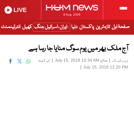
LIVE
8 Aug, 2026
صفحۂ اول
تازہ ترین
پاکستان
دنیا
ایران-اسرائیل جنگ
کھیل
انٹرٹینمنٹ
آج ملک بھر میں یوم سوگ منایا جا رہا ہے
|
شائع
|
اپ ڈیٹ
July 15, 2018 10:34 AM
ویب ڈیسک
|
July 15, 2018 12:20 PM