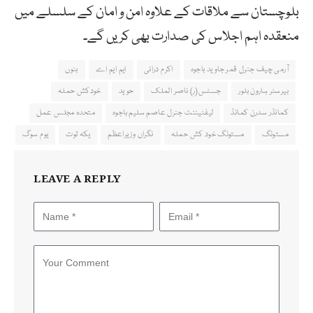
بلوچستان سے ملاقات کے علاوہ امن و امان کے سلسلے میں
منعقدہ اہم اجلاس کی صدارت بھی کریں گے۔
آرمی چیف جنرل قمر جاوید باجوہ
اکرم درانی
ایم ایم اے
بنوں
بیرسٹر ہارون بلور
جسٹس(ر) ناصر الملک
حوید
خودکش حملہ
کمانڈر سدرن کمانڈ
لیفٹیننٹ جنرل عاصم سلیم باجوہ
متحدہ مجلس عمل
مستونگ
مستونگ خود کش حملہ
نگراں وزیراعظم
یکہ توت
یوم سوگ
LEAVE A REPLY