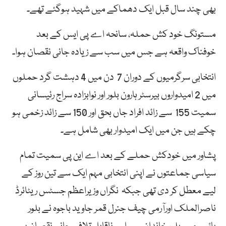
بھی چند سال قبل ایک دھماکے میں شہید ہوگئے تھے۔
مستونگ خود کش حملہ، سانحہ اے پی ایس کے بعد
خوفناک واقعہ ہے جس میں سب سے زیادہ جانی نقصان ہوا۔
انتخابی سرگرمیوں کے دوران 7 دن میں 4 دہشت گرد حملوں
میں 2 امیدواروں بیرسٹر ہارون بلور اور نوابزادہ سراج رئیسانی
سمیت 155 سے زائد افراد جاں بحق اور 150 سے زائد زخمی ہو
چکے ہیں جن میں ایک امیدوار بھی شامل ہے۔
پشاور میں خودکش حملے کے بعد اے این پی سمیت تمام
سیاسی جماعتوں نے اپنی انتخابی مہم ایک سے تین روز کے
لیے معطل کر دی تھی جبکہ نگراں وزیراعظم جسٹس ریٹائرڈ
ناصرالملک اورآرمی چیف جنرل قمر جاوید باجوہ نے بلور