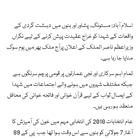
اسلام آباد: مستونگ، پشاور اور بنوں میں دہشت گردی کے
واقعات کے شہدا کو خراج عقیدت پیش کرنے کے لیے نگراں
وزیراعظم ناصر الملک کے اعلان پرآج ملک بھر میں یوم سوگ
منایا جا رہا ہے۔
تمام اہم سرکاری اور نجی عمارتوں پر قومی پرچم سرنگوں ہے
جبکہ مختلف شہروں میں ہونے والے اجتماعات میں شہدا
کے ایصال ثواب کے لیے قرآن خوانی اور فاتحہ خوانی کی محافل
منعقد ہو رہی ہیں۔
عام انتخابات 2018 کی انتخابی مہم میں خون کی آمیزش کا
آغاز 7 جولائی کو بنوں سے اس وقت ہوا تھا جب پی کے 89