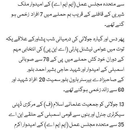
سے متحدہ مجلس عمل (ایم ایم اے) کے امیدوار ملک
شیریں کے قافلے کے قریب بم حملے میں 7 افراد زخمی ہو
گئے تھے۔
پھر دس اور گیارہ جولائی کی درمیانی شب پشاورکے علاقے یکہ
توت میں عوامی نیشنل پارٹی (اے این پی) کی انتخابی مہم
کے دوران خود کش حملے میں پی کے 78 سے صوبائی
اسمبلی کے امیدوار اور شہید حاجی بشیر احمد بلور
کے صاحبزادے بیرسٹر ہارون بلور سمیت 20 افراد شہید اور
60 سے زائد زخمی ہوگئے تھے۔
13 جولائی کو جمعیت علمائے اسلام (ف) کے مرکزی ڈپٹی
سیکرٹری جنرل اور بنوں سے قومی اسمبلی کے حلقے این اے
35 سے متحدہ مجلس عمل (ایم ایم اے) کے امیدوار اکرم