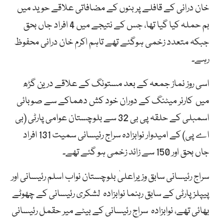
خان درانی کے قافلے پر بنوں کے مضافاتی علاقے حوید میں
بم حملہ کیا گیا تھا، جس کے نتیجے میں 4 افراد جاں بحق
جبکہ متعدد زخمی ہوگئے تھے تاہم اکرم خان درانی محفوظ
رہے۔
اسی روز نماز جمعہ کے بعد مستونگ کے علاقے درین گڑھ
میں کارنر میٹنگ کے دوران خود کش دھماکے سے صوبائی
اسمبلی کے حلقہ پی بی 32 سے بلوچستان عوامی پارٹی (بی
اے پی) کے امیدوار نوابزادہ سراج رئیسانی سمیت 131 افراد
جاں بحق اور 150 سے زائد زخمی ہو گئے تھے۔
سراج رئیسانی سابق وزیراعلیٰ بلوچستان نواب اسلم رئیسانی اور
پیپلز پارٹی کے سابق رہنما نوابزادہ لشکری رئیسانی کے چھوٹے
بھائی تھے، نوابزادہ سراج رئیسانی کے بیٹے میر حقمل رئیسانی