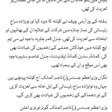
ہاؤس میں بلور خاندان سے اس ناقابل تلافی جانی نقصان پر
تعزیت کی تھی۔
ہفتہ کے روز آرمی چیف نے کوئٹہ کا دورہ کیا اور نوبزادہ سراج
رئیسانی کی نماز جنازہ میں شرکت کے علاوہ ان کے بھائیوں اور
اہلخانہ سے تعزیت کی تھی، جنرل قمر جاوید باجوہ نے سی ایم
ایچ کوئٹہ میں خودکش حملے کے زخمیوں کی عیادت بھی
کی، کمانڈر سدرن کمانڈ لیفٹیننٹ جنرل عاصم سلیم باجوہ
بھی اس موقع ہر ان کے ہمراہ تھے۔
نگراں وزیراعظم جسٹس(ر) ناصر الملک آج کوئٹہ پہنچے ہیں
جہاں وہ نوابزادہ سراج رئیسانی کے اہل خانہ سے تعزیت کریں
گے اور دھماکے کے زخمیوں کی عیادت بھی کریں گے۔
وزیر اعظم جسٹس (ر) ناصر الملک گورنر اور وزیر اعلیٰ