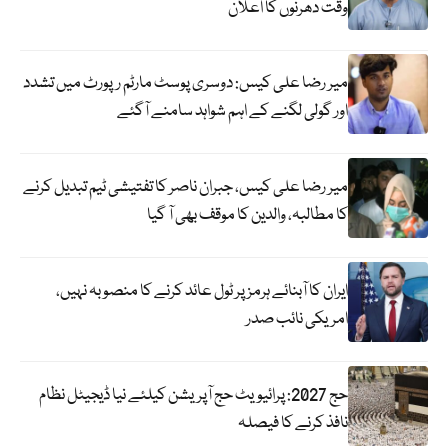
وقت دھرنوں کا اعلان
میر رضا علی کیس: دوسری پوسٹ مارٹم رپورٹ میں تشدد
اور گولی لگنے کے اہم شواہد سامنے آگئے
میر رضا علی کیس، جبران ناصر کا تفتیشی ٹیم تبدیل کرنے
کا مطالبہ، والدین کا موقف بھی آ گیا
ایران کا آبنائے ہرمز پر ٹول عائد کرنے کا منصوبہ نہیں،
امریکی نائب صدر
حج 2027: پرائیویٹ حج آپریشن کیلئے نیا ڈیجیٹل نظام
نافذ کرنے کا فیصلہ