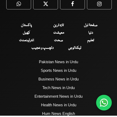
WhatsApp
Twitter
Facebook
Faceboo
صفحۂ اول
تازہ ترین
پاکستان
دنیا
معیشت
کھیل
تعلیم
صحت
انٹرٹینمنٹ
ٹیکنالوجی
دلچسپ و عجیب
Pakistan News in Urdu
Sports News in Urdu
Business News in Urdu
Tech News in Urdu
Entertainment News in Urdu
Health News in Urdu
Hum News English