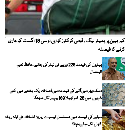
کیریبین پریمیئر لیگ ، قومی کرکٹرز کو این او سی 19 اگست کو جاری
آز
کرنے کا فیصلہ
چھی
پیٹرول کی قیمت 228 روپے فی لیٹر کی جائے، حافظ نعیم
الرحمان
ملک بھر میں آٹے کی قیمت میں اضافہ، ایک ہفتے میں کئی
شہروں میں 20 کلو تھیلا 100 روپے تک مہنگا
سونے کی قیمت میں مسلسل تیسرے روز بڑا اضافہ ، فی تولہ ریٹ
کہاں تک جا پہنچا؟