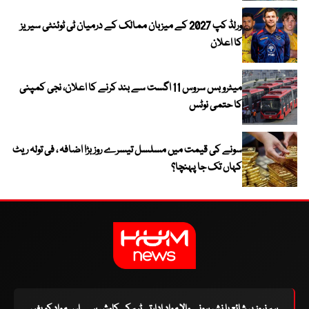
ورلڈ کپ 2027 کے میزبان ممالک کے درمیان ٹی ٹوئنٹی سیریز
کا اعلان
میٹرو بس سروس 11 اگست سے بند کرنے کا اعلان، نجی کمپنی
کا حتمی نوٹس
سونے کی قیمت میں مسلسل تیسرے روز بڑا اضافہ ، فی تولہ ریٹ
کہاں تک جا پہنچا؟