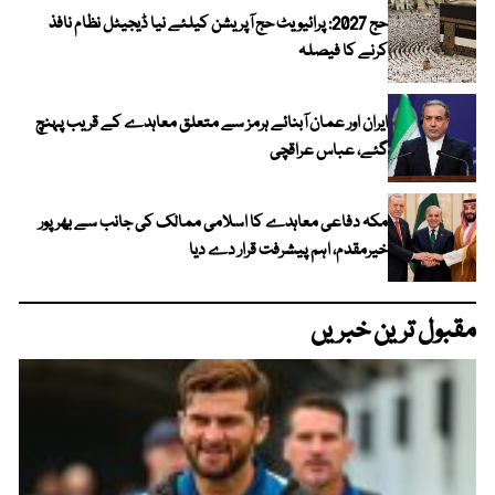
حج 2027: پرائیویٹ حج آپریشن کیلئے نیا ڈیجیٹل نظام نافذ
کرنے کا فیصلہ
ایران اور عمان آبنائے ہرمز سے متعلق معاہدے کے قریب پہنچ
گئے، عباس عراقچی
مکہ دفاعی معاہدے کا اسلامی ممالک کی جانب سے بھرپور
خیرمقدم، اہم پیشرفت قرار دے دیا
مقبول ترین خبریں