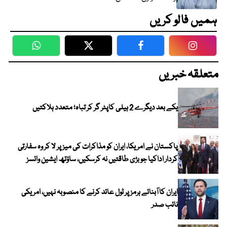
ہمیں فالو کریں
WhatsApp
Twitter
Facebook
Faceboo
متعلقہ خبریں
یکے بعد دیگرے 2 ہیلی کاپٹر گر کر تباہ؛ متعدد ہلاکتیں
پاکستان نے امریکا، ایران کو مذاکرات کی میز پر لا کر وہ سفارتی
کردار اداکیا جو بڑی طاقتیں نہ کرسکیں، ساؤتھ ایشین وائسز
ایران کا آبنائے ہرمز پر ٹول عائد کرنے کا منصوبہ نہیں، امریکی
نائب صدر