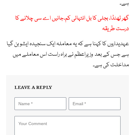
ہے۔
گھر ٹھنڈا، بجلی کا بل انتہائی کم،جانیں اے سی چلانے کا
درست طریقہ
عہدیداروں کا کہنا ہے کہ یہ معاملہ ایک سنجیدہ ایشو بن گیا
ہے جس کے بعد وزیراعظم نے براہ راست اس معاملے میں
مداخلت کی ہے۔
LEAVE A REPLY