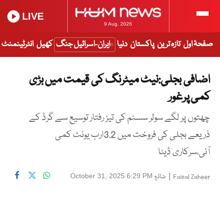
LIVE
9 Aug, 2026
صفحۂ اول
تازہ ترین
پاکستان
دنیا
ایران-اسرائیل جنگ
کھیل
انٹرٹینمنٹ
اضافی بجلی:نیٹ میٹرنگ کی قیمت میں بڑی
کمی پرغور
چھتوں پر لگے سولر سسٹم کی تیز رفتار توسیع سے گرڈ کے
ذریعے بجلی کی فروخت میں 3.2ارب یونٹ کمی
آئی،سرکاری ڈیٹا
|
شائع
October 31, 2025 6:29 PM
Faisal Zaheer