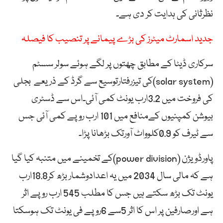
نظرثانی کی ہدایت کر دی ہے۔
جدید اسمارٹ میٹرز کی بڑے پیمانے پر تنصیب کا فیصلہ
سرکاری ڈیٹا کے مطابق چھتوں پر لگے ہوئے سولر سسٹم
(solar system)کی تیزرفتارتوسیع سے گرڈ کے ذریعے بجلی
کی فروخت میں 3.2ارب یونٹ کمی آئی۔اس سے ڈسٹری
بیوشن کمپنیوں کےمنافع میں 101 ارب روپے کمی آئی جس
سے ٹیرف کو 0.9کلوواٹ آورتک بڑھانا پڑا۔
پاورڈویژن (power division)کے تخمینے میں متنبہ کیا گیا
ہے کہ مالی سال 2034 میں یہ اعدادوشمار بڑھ کر18.8ارب
یونٹ تک بڑھ سکتے ہیں جس کا مطلب 545 ارب روپے اثر
ہے اورصارفین پر اس کا اثر 5سے 6روپے فی یونٹ تک ہوسکتا