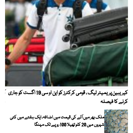
کیریبین پریمیئر لیگ ، قومی کرکٹرز کو این او سی 19 اگست کو جاری
آز
کرنے کا فیصلہ
چھی
ملک بھر میں آٹے کی قیمت میں اضافہ، ایک ہفتے میں کئی
شہروں میں 20 کلو تھیلا 100 روپے تک مہنگا