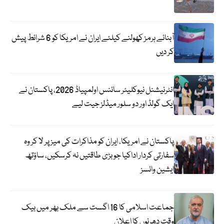
آبنائے ہرمز کھولنے کیلئے ایران نے امریکا کو 6 شرائط پیش
کر دیں
انٹرنیشنل نیوکلیئر سائنس اولمپیاڈ 2026، پاکستان نے
ایک گولڈ اور دو سلور میڈلز جیت لیے
پاکستان نے امریکا، ایران کو مذاکرات کی میز پر لا کر وہ
سفارتی کردار اداکیا جو بڑی طاقتیں نہ کرسکیں، ساؤتھ
ایشین وائسز
جماعت اسلامی کا 16 اگست سے ملک بھر میں بیک
وقت دھرنوں کا اعلان