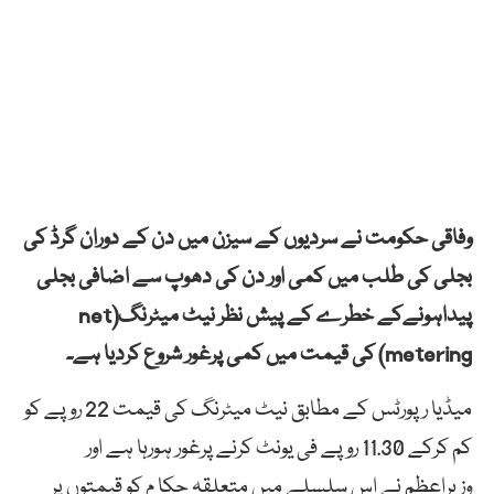
وفاقی حکومت نے سردیوں کے سیزن میں دن کے دوران گرڈ کی
بجلی کی طلب میں کمی اور دن کی دھوپ سے اضافی بجلی
پیداہونےکے خطرے کے پیش نظر نیٹ میٹرنگ(net
metering) کی قیمت میں کمی پرغور شروع کردیا ہے۔
میڈیا رپورٹس کے مطابق نیٹ میٹرنگ کی قیمت 22 روپے کو
کم کرکے 11.30 روپے فی یونٹ کرنے پرغور ہورہا ہے اور
وزیراعظم نے اس سلسلے میں متعلقہ حکا م کو قیمتوں پر