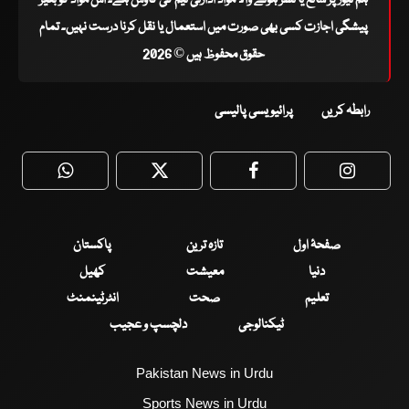
ہم نیوز پر شائع یا نشر ہونے والا مواد ادارتی ٹیم کی کاوش ہے۔ اس مواد کو بغیر
پیشگی اجازت کسی بھی صورت میں استعمال یا نقل کرنا درست نہیں۔ تمام
حقوق محفوظ ہیں © 2026
رابطہ کریں
پرائیویسی پالیسی
WhatsApp
Twitter
Facebook
Faceboo
صفحۂ اول
تازہ ترین
پاکستان
دنیا
معیشت
کھیل
تعلیم
صحت
انٹرٹینمنٹ
ٹیکنالوجی
دلچسپ و عجیب
Pakistan News in Urdu
Sports News in Urdu