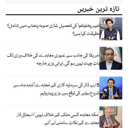
تازہ ترین خبریں
خیبر پختونخوا کی تحصیل غازی صوبہ پنجاب میں شامل؟
حقیقت کیا ہے؟
امریکا کی جانب سے عبوری معاہدے کی خلاف ورزی تک
بات چیت نہیں ہو گی، ایرانی وزیر خارجہ
5 ارب ڈالر کی سرمایہ کاری کے معاہدے آئندہ ماہ سے
شروع ہونے کی توقع ہے، وزیر پیٹرولیم
‘مکہ معاہدہ کسی ملک کے خلاف نہیں’؛ اسحاق ڈار
معاہدے کے نکات سامنے لے آئے