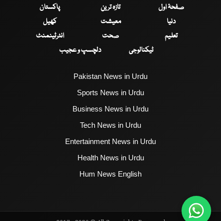
صفحۂ اول
تازہ ترین
پاکستان
دنیا
معیشت
کھیل
تعلیم
صحت
انٹرٹینمنٹ
ٹیکنالوجی
دلچسپ و عجیب
Pakistan News in Urdu
Sports News in Urdu
Business News in Urdu
Tech News in Urdu
Entertainment News in Urdu
Health News in Urdu
Hum News English