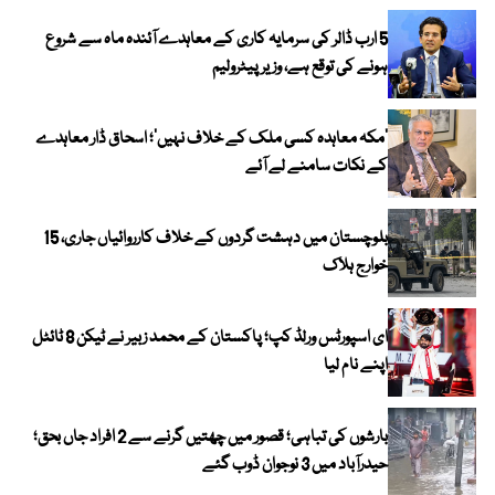
5 ارب ڈالر کی سرمایہ کاری کے معاہدے آئندہ ماہ سے شروع
ہونے کی توقع ہے، وزیر پیٹرولیم
‘مکہ معاہدہ کسی ملک کے خلاف نہیں’؛ اسحاق ڈار معاہدے
کے نکات سامنے لے آئے
بلوچستان میں دہشت گردوں کے خلاف کارروائیاں جاری، 15
خوارج ہلاک
ای اسپورٹس ورلڈ کپ؛ پاکستان کے محمد زبیر نے ٹیکن 8 ٹائٹل
اپنے نام لیا
بارشوں کی تباہی؛ قصور میں چھتیں گرنے سے 2 افراد جاں بحق؛
حیدرآباد میں 3 نوجوان ڈوب گئے