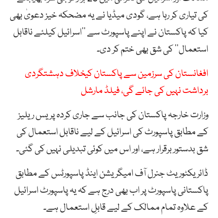
کی تیاری کر رہا ہے، گودی میڈیا نے یہ مضحکہ خیز دعویٰ بھی
کیا کہ پاکستان نے اپنے پاسپورٹ سے ’’اسرائیل کیلئے ناقابل
استعمال‘‘ کی شق بھی ختم کر دی۔
افغانستان کی سرزمین سے پاکستان کیخلاف دہشتگردی
برداشت نہیں کی جائے گی، فیلڈ مارشل
وزارت خارجہ پاکستان کی جانب سے جاری کردہ پریس ریلیز
کے مطابق پاسپورٹ کی اسرائیل کے لیے ناقابل استعمال کی
شق بدستور برقرار ہے، اور اس میں کوئی تبدیلی نہیں کی گئی۔
ڈائریکٹوریٹ جنرل آف امیگریشن اینڈ پاسپورٹس کے مطابق
پاکستانی پاسپورٹ پر اب بھی درج ہے کہ یہ پاسپورٹ اسرائیل
کے علاوہ تمام ممالک کے لیے قابلِ استعمال ہے۔