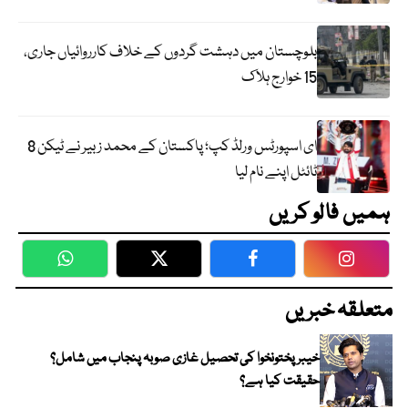
بلوچستان میں دہشت گردوں کے خلاف کارروائیاں جاری،
15 خوارج ہلاک
ای اسپورٹس ورلڈ کپ؛ پاکستان کے محمد زبیر نے ٹیکن 8
ٹائٹل اپنے نام لیا
ہمیں فالو کریں
WhatsApp
Twitter
Facebook
Faceboo
متعلقہ خبریں
خیبر پختونخوا کی تحصیل غازی صوبہ پنجاب میں شامل؟
حقیقت کیا ہے؟