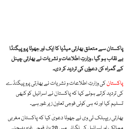
پاکستان سے متعلق بھارتی میڈیا کا ایک اور جھوٹا پروپیگنڈا
بے نقاب ہو گیا ، وزارتِ اطلاعات و نشریات نے بھارتی چینل
کے گمراہ کن دعوؤں کی تردید کر دی۔
پاکستان
کی وزارتِ اطلاعات و نشریات نے بھارتی پروپیگنڈے
کی تردید کرتے ہوئے کہا کہ پاکستان نے اسرائیل کو کبھی
تسلیم کیا اور نہ ہی کوئی فوجی تعاون زیر غور ہے۔
بھارتی ریپبلک ٹی وی نے جھوٹا دعویٰ کیا کہ پاکستان مغربی
ممالک اور اسرائیل کی نگرانی میں 20 ہزار فوجی غزہ بھیجنے