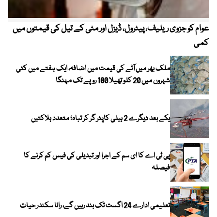
عوام کو جزوی ریلیف، پیٹرول، ڈیزل اور مٹی کے تیل کی قیمتوں میں
4 روز میں سونے کی قیمت میں بڑا اضافہ
کمی
ملک بھر میں آٹے کی قیمت میں اضافہ، ایک ہفتے میں کئی
شہروں میں 20 کلو تھیلا 100 روپے تک مہنگا
یکے بعد دیگرے 2 ہیلی کاپٹر گر کر تباہ؛ متعدد ہلاکتیں
پی ٹی اے کا ای سم کے اجرا اور تبدیلی کی فیس کم کرنے کا
فیصلہ
تعلیمی ادارے 24 اگست تک بند رہیں گے، رانا سکندر حیات