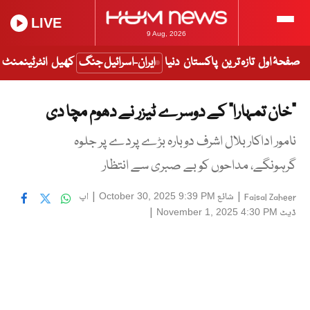
LIVE
9 Aug, 2026
صفحۂ اول
تازہ ترین
پاکستان
دنیا
ایران-اسرائیل جنگ
کھیل
انٹرٹینمنٹ
“خان تمہارا” کے دوسرے ٹیزر نے دھوم مچا دی
نامور اداکار بلال اشرف دوبارہ بڑے پردے پر جلوہ
گرہونگے، مداحوں کو بے صبری سے انتظار
|
شائع
|
اپ
October 30, 2025 9:39 PM
Faisal Zaheer
ڈیٹ
|
November 1, 2025 4:30 PM