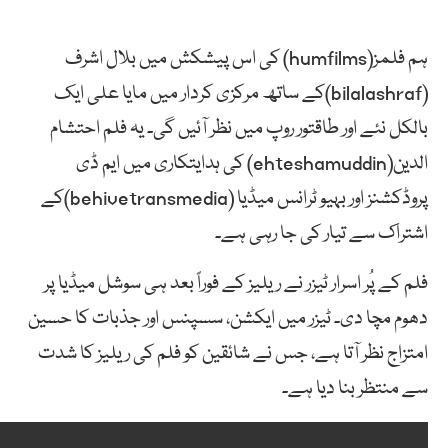
ہم فلمز(humfilms) کی اس پیشکش میں بلال اشرف
(bilalashraf)کے ساتھ مرکزی کردار میں مایا علی ایک
بالکل نئے اور طاقتور روپ میں نظر آئیں گی۔ یہ فلم احتشام
الدین(ehteshamuddin) کی ہدایتکاری میں ایم ڈی
پروڈکشنز اور بہیو ٹرانس میڈیا (behivetransmedia)کے
اشتراک سے تیار کی جا رہی ہے۔
فلم کے پُر اسرار ٹیزر نے ریلیز کے فوراً بعد ہی سوشل میڈیا پر
دھوم مچا دی۔ ٹیزر میں ایکشن، سسپنس اور جذبات کا حسین
امتزاج نظر آتا ہے، جس نے شائقین کو فلم کی ریلیز کا شدت
سے منتظر بنا دیا ہے۔