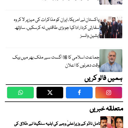
پاکستان نے امریکا، ایران کو مذاکرات کی میز پر لا کر وہ
سفارتی کردار اداکیا جو بڑی طاقتیں نہ کرسکیں، ساؤتھ
ایشین وائسز
جماعت اسلامی کا 16 اگست سے ملک بھر میں بیک
وقت دھرنوں کا اعلان
ہمیں فالو کریں
WhatsApp
Twitter
Facebook
Faceboo
متعلقہ خبریں
تامل ناڈو کے وزیراعلیٰ وجے کی اہلیہ سنگیتا نے طلاق کی