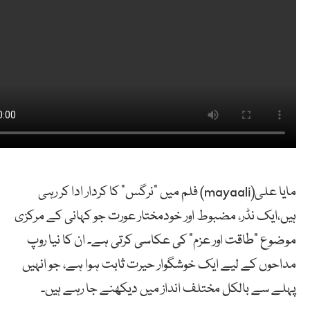
مایا علی(mayaali) فلم میں “نرگس” کا کردار ادا کر رہی
ہیں،ایک نڈر، مضبوط اور خودمختار عورت جو کہانی کے مرکزی
موضوع “طاقت اور عزم” کی عکاسی کرتی ہے۔ ان کا نیا روپ
مداحوں کے لیے ایک خوشگوار حیرت ثابت ہوا ہے، جو انہیں
پہلے سے بالکل مختلف انداز میں دیکھنے جا رہے ہیں۔