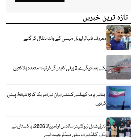
تازہ ترین خبریں
معروف فٹبالر لیونل میسی کے والد انتقال کر گئے
یکے بعد دیگرے 2 ہیلی کاپٹر گر کر تباہ؛ متعدد ہلاکتیں
آبنائے ہرمز کھولنے کیلئے ایران نے امریکا کو 6 شرائط پیش
کر دیں
انٹرنیشنل نیوکلیئر سائنس اولمپیاڈ 2026، پاکستان نے
ایک گولڈ اور دو سلور میڈلز جیت لیے