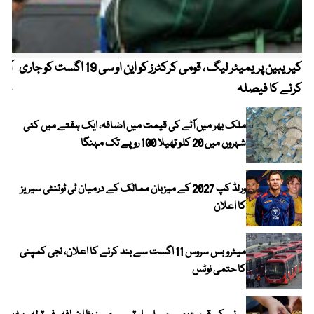
کیریبین پریمیئر لیگ ، قومی کرکٹرز کو این او سی 19 اگست کو جاری
آز
کرنے کا فیصلہ
چھی
ملک بھر میں آٹے کی قیمت میں اضافہ، ایک ہفتے میں کئی
شہروں میں 20 کلو تھیلا 100 روپے تک مہنگا
ورلڈ کپ 2027 کے میزبان ممالک کے درمیان ٹی ٹوئنٹی سیریز
کا اعلان
میٹرو بس سروس 11 اگست سے بند کرنے کا اعلان، نجی کمپنی
کا حتمی نوٹس