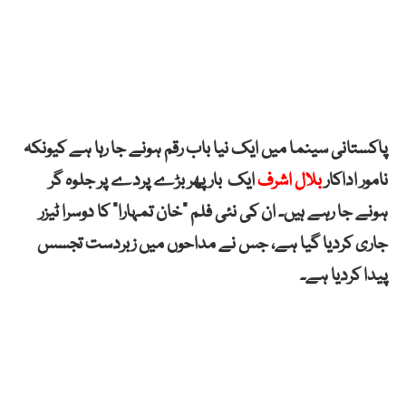
پاکستانی سینما میں ایک نیا باب رقم ہونے جا رہا ہے کیونکہ
نامور اداکار
بلال اشرف
ایک بار پھر بڑے پردے پر جلوہ گر
ہونے جا رہے ہیں۔ ان کی نئی فلم “خان تمہارا” کا دوسرا ٹیزر
جاری کردیا گیا ہے، جس نے مداحوں میں زبردست تجسس
پیدا کردیا ہے۔