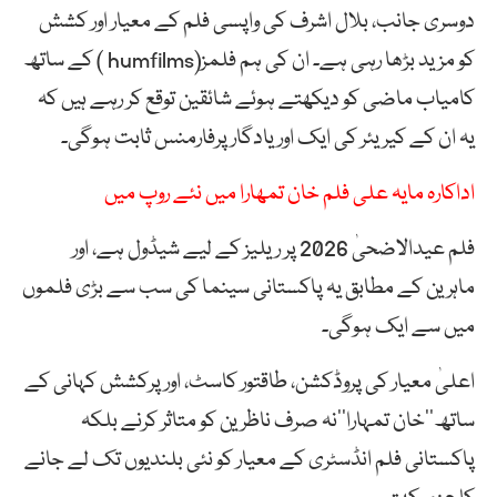
دوسری جانب، بلال اشرف کی واپسی فلم کے معیار اور کشش
کو مزید بڑھا رہی ہے۔ ان کی ہم فلمز(humfilms ) کے ساتھ
کامیاب ماضی کو دیکھتے ہوئے شائقین توقع کر رہے ہیں کہ
یہ ان کے کیریئر کی ایک اور یادگار پرفارمنس ثابت ہوگی۔
اداکارہ مایہ علی فلم خان تمھارا میں نئے روپ میں
فلم عیدالاضحیٰ 2026 پر ریلیز کے لیے شیڈول ہے، اور
ماہرین کے مطابق یہ پاکستانی سینما کی سب سے بڑی فلموں
میں سے ایک ہوگی۔
اعلیٰ معیار کی پروڈکشن، طاقتور کاسٹ، اور پرکشش کہانی کے
ساتھ’’خان تمہارا‘‘نہ صرف ناظرین کو متاثر کرنے بلکہ
پاکستانی فلم انڈسٹری کے معیار کو نئی بلندیوں تک لے جانے