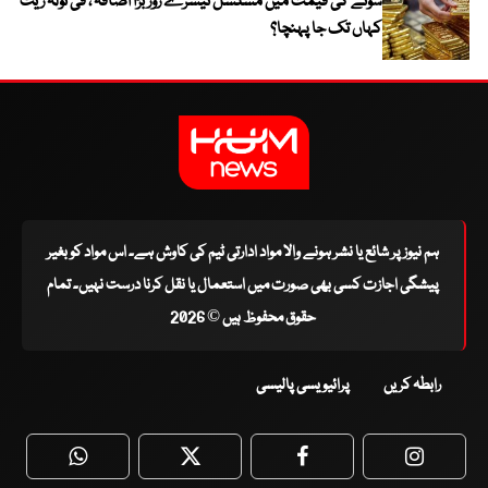
سونے کی قیمت میں مسلسل تیسرے روز بڑا اضافہ ، فی تولہ ریٹ
کہاں تک جا پہنچا؟
ہم نیوز پر شائع یا نشر ہونے والا مواد ادارتی ٹیم کی کاوش ہے۔ اس مواد کو بغیر
پیشگی اجازت کسی بھی صورت میں استعمال یا نقل کرنا درست نہیں۔ تمام
حقوق محفوظ ہیں © 2026
رابطہ کریں
پرائیویسی پالیسی
WhatsApp
Twitter
Facebook
Faceboo