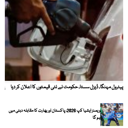
پیٹرول مہنگا، ڈیزل سستا، حکومت نے نئی قیمتوں کا اعلان کر دیا
پنج
ویمنز ایشیا کپ 2026، پاکستان اور بھارت کا مقابلہ دبئی میں
ہو گا