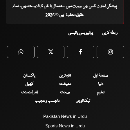
پیشگی اجازت کسی بھی صورت میں استعمال یا نقل کرنا درست نہیں۔ تمام
حقوق محفوظ ہیں © 2026
رابطہ کریں
پرائیویسی پالیسی
WhatsApp
Twitter
Facebook
Faceboo
صفحۂ اول
تازہ ترین
پاکستان
دنیا
معیشت
کھیل
تعلیم
صحت
انٹرٹینمنٹ
ٹیکنالوجی
دلچسپ و عجیب
Pakistan News in Urdu
Sports News in Urdu