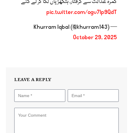
کمرہ عدالت سے گرفتار، ہتکھڑیاں لگا کر لے گئے
pic.twitter.com/ogv7lp9QdT
— Khurram Iqbal (@khurram143)
October 29, 2025
LEAVE A REPLY