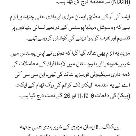
(NCCIA) نے مقدمہ درج کر رکھا ہے۔
ایف آئی آر کے مطابق ایمان مزاری اور ہادی علی چٹھہ پر الزام
ہے کہ وہ سوشل میڈیا پوسٹس کے ذریعے لسانی بنیادوں پر
تقسیم اور نفرت کو ہوا دینے کی کوشش کر رہے تھے۔
مزید یہ الزام بھی عائد کیا گیا کہ دونوں نے اپنی پوسٹس میں
خیبر پختونخوا اور بلوچستان میں لاپتا افراد کے معاملات کی
ذمہ داری سیکیورٹی فورسز پر عائد کی تھی۔ این سی سی آئی
اے نے یہ مقدمہ الیکٹرانک کرائم کی روک تھام کے ایکٹ
(پیکا) کی دفعات 9، 10، 11 اور 26 کے تحت درج کیا ہے۔
بریکنگ۔۔!! ایمان مزاری کے شوہر ہادی علی چٹھہ