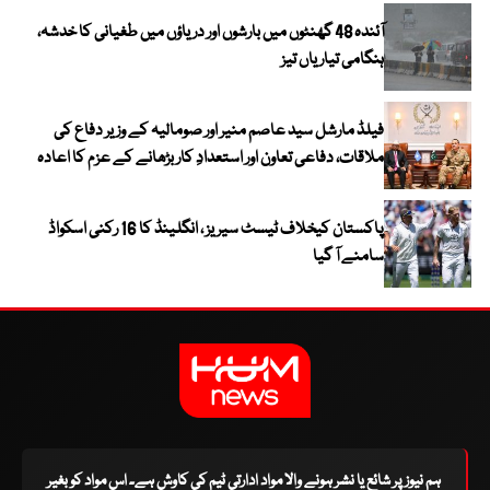
آئندہ 48 گھنٹوں میں بارشوں اور دریاؤں میں طغیانی کا خدشہ،
ہنگامی تیاریاں تیز
فیلڈ مارشل سید عاصم منیر اور صومالیہ کے وزیر دفاع کی
ملاقات، دفاعی تعاون اور استعدادِ کار بڑھانے کے عزم کا اعادہ
پاکستان کیخلاف ٹیسٹ سیریز ، انگلینڈ کا 16 رکنی اسکواڈ
سامنے آ گیا
ہم نیوز پر شائع یا نشر ہونے والا مواد ادارتی ٹیم کی کاوش ہے۔ اس مواد کو بغیر