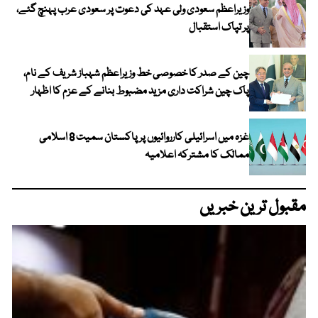
وزیراعظم سعودی ولی عہد کی دعوت پر سعودی عرب پہنچ گئے،
پر تپاک استقبال
چین کے صدر کا خصوصی خط وزیراعظم شہباز شریف کے نام،
پاک چین شراکت داری مزید مضبوط بنانے کے عزم کا اظہار
غزہ میں اسرائیلی کارروائیوں پر پاکستان سمیت 8 اسلامی
ممالک کا مشترکہ اعلامیہ
مقبول ترین خبریں