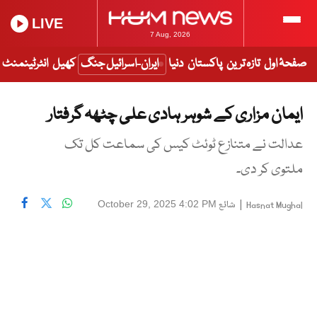
LIVE
7 Aug, 2026
صفحۂ اول
تازہ ترین
پاکستان
دنیا
ایران-اسرائیل جنگ
کھیل
انٹرٹینمنٹ
ایمان مزاری کے شوہر ہادی علی چٹھہ گرفتار
عدالت نے متنازع ٹوئٹ کیس کی سماعت کل تک
ملتوی کر دی۔
|
شائع
October 29, 2025 4:02 PM
Hasnat Mughal