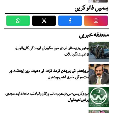
ہمیں فالو کریں
WhatsApp
Twitter
Facebook
Faceboo
متعلقہ خبریں
جنوبی وزیرستان اور دیر میں سکیورٹی فورسز کی کارروائیاں ،
10دہشتگرد ہلاک
وزیراعظم کی اپوزیشن کو مذاکرات کی دعوت، اوپن ایجنڈے پر
بات ہوگی، طارق فضل چودھری
بیوروکریسی میں بڑے پیمانے پر تقرر و تبادلے، متعدد اہم عہدوں
پر نئی تعیناتیاں