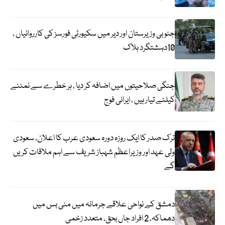
جنوبی وزیرستان اور دیر میں سکیورٹی فورسز کی کارروائیاں ،
10دہشتگرد ہلاک
جنگی صلاحیتوں میں اضافہ کر دیا ، ہر خطرے سے نمٹنے
کیلئے تیار ہیں ، ایرانی فوج
ترک صدر کا ایک روزہ دورہ سعودی عرب کا اعلان، سعودی
ولی عہد اور وزیراعظم شہباز شریف سے اہم ملاقات کریں
گے
دمشق کے نواحی علاقے جرمانہ میں منی بس میں
دھماکہ، 2 افراد جاں بحق، متعدد زخمی