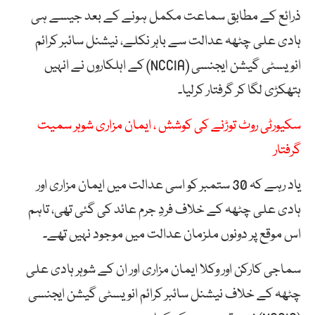
ذرائع کے مطابق سماعت مکمل ہونے کے بعد جیسے ہی
ہادی علی چٹھہ عدالت سے باہر نکلے، نیشنل سائبر کرائم
انویسٹی گیشن ایجنسی (NCCIA) کے اہلکاروں نے انہیں
ہتھکڑی لگا کر گرفتار کرلیا۔
سکیورٹی روٹ توڑنے کی کوشش ، ایمان مزاری شوہر سمیت
گرفتار
یاد رہے کہ 30 ستمبر کو اسی عدالت میں ایمان مزاری اور
ہادی علی چٹھہ کے خلاف فردِ جرم عائد کی گئی تھی، تاہم
اس موقع پر دونوں ملزمان عدالت میں موجود نہیں تھے۔
سماجی کارکن اور وکلا ایمان مزاری اور ان کے شوہر ہادی علی
چٹھہ کے خلاف نیشنل سائبر کرائم انویسٹی گیشن ایجنسی