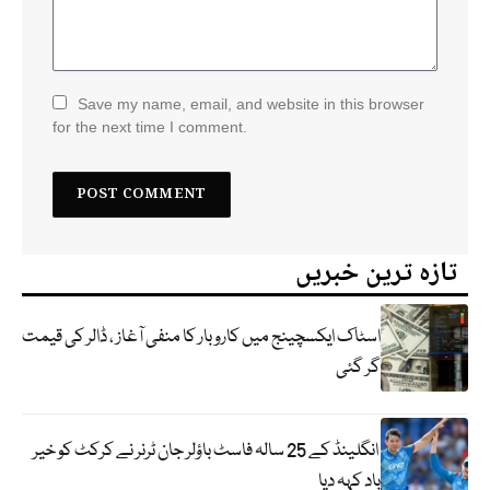
Save my name, email, and website in this browser
for the next time I comment.
تازہ ترین خبریں
اسٹاک ایکسچینج میں کاروبار کا منفی آغاز ، ڈالر کی قیمت
گر گئی
انگلینڈ کے 25 سالہ فاسٹ باؤلر جان ٹرنر نے کرکٹ کو خیر
باد کہہ دیا