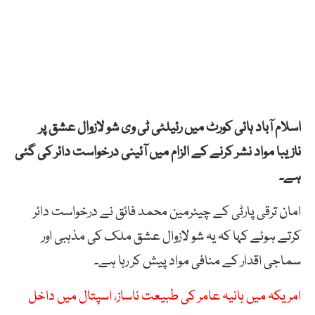
اسلام آباد ہائی کورٹ میں رئیلٹی ٹی وی شو لازوال عشق پر
نازیبا مواد نشر کرنے کے الزام میں آئینی درخواست دائر کی گئی
ہے۔
امان ترقی پارٹی کے چیئرمین محمد فائق نے درخواست دائر
کرتے ہوئے کہا کہ یہ شو لازوال عشق ملک کی مذہبی اور
سماجی اقدار کے منافی مواد پیش کر رہا ہے۔
امریکہ میں ہانیہ عامر کی طبیعت ناساز، اسپتال میں داخل