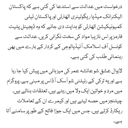
درخواست میں عدالت سے استدعا کی گئی ہے کہ پاکستان
الیکٹرانک میڈیا ریگولیٹری اتھارٹی اور پاکستان ٹیلی
کمیونیکیشن اتھارٹی کو ہدایت دی جائے کہ وہ ڈیجیٹل پلیٹ
فارمز پر اس نازیبا مواد کی سخت نگرانی کریں، عدالت سے
کونسل آف اسلامک آئیڈیالوجی کے کردار کے بارے میں بھی
رہنمائی طلب کی گئی ہے۔
لازوال عشق شو عائشہ عمر کی میزبانی میں پیش کیا جا رہا
ہے اور یہ ترکی کے رئیلٹی شو آسک آڈاس پر مبنی ہے، پروگرام
میں مرد و خواتین ایک ولا میں رہتے ہیں، تعلقات بناتے ہیں،
چیلنجز میں حصہ لیتے ہیں اور کیمرے ان کے تعاملات
ریکارڈ کرتے ہیں، جس میں ایک جوڑا فاتح کے طور پر سامنے آتا
ہے۔