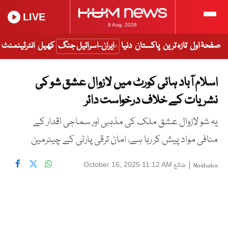
LIVE
8 Aug, 2026
صفحۂ اول
تازہ ترین
پاکستان
دنیا
ایران-اسرائیل جنگ
کھیل
انٹرٹینمنٹ
اسلام آباد ہائی کورٹ میں لازوال عشق شو کی
نشریات کے خلاف درخواست دائر
یہ شو لازوال عشق ملک کی مذہبی اور سماجی اقدار کے
منافی مواد پیش کر رہا ہے، امان ترقی پارٹی کے چیئرمین
|
شائع
October 16, 2025 11:12 AM
Noshaba