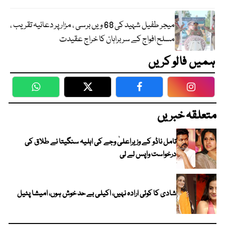
میجر طفیل شہید کی 68 ویں برسی ، مزار پر دعائیہ تقریب ،
مسلح افواج کے سربراہان کا خراج عقیدت
ہمیں فالو کریں
WhatsApp
Twitter
Facebook
Faceboo
متعلقہ خبریں
تامل ناڈو کے وزیراعلیٰ وجے کی اہلیہ سنگیتا نے طلاق کی
درخواست واپس لے لی
شادی کا کوئی ارادہ نہیں، اکیلی بے حد خوش ہوں، امیشا پٹیل