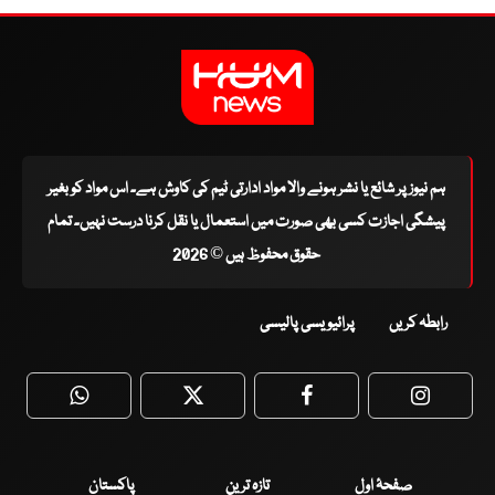
ہم نیوز پر شائع یا نشر ہونے والا مواد ادارتی ٹیم کی کاوش ہے۔ اس مواد کو بغیر
پیشگی اجازت کسی بھی صورت میں استعمال یا نقل کرنا درست نہیں۔ تمام
حقوق محفوظ ہیں © 2026
رابطہ کریں
پرائیویسی پالیسی
WhatsApp
Twitter
Facebook
Faceboo
صفحۂ اول
تازہ ترین
پاکستان