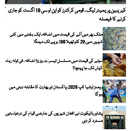
کیریبین پریمیئر لیگ ، قومی کرکٹرز کو این او سی 19 اگست کو جاری
آز
کرنے کا فیصلہ
چھی
ملک بھر میں آٹے کی قیمت میں اضافہ، ایک ہفتے میں کئی
شہروں میں 20 کلو تھیلا 100 روپے تک مہنگا
سونے کی قیمت میں مسلسل تیسرے روز بڑا اضافہ ، فی تولہ ریٹ
کہاں تک جا پہنچا؟
ویمنز ایشیا کپ 2026، پاکستان اور بھارت کا مقابلہ دبئی میں
ہو گا
پشاور ہائیکورٹ نے افغان شہریوں کی عارضی قیام کی درخواستیں
مسترد کر دیں