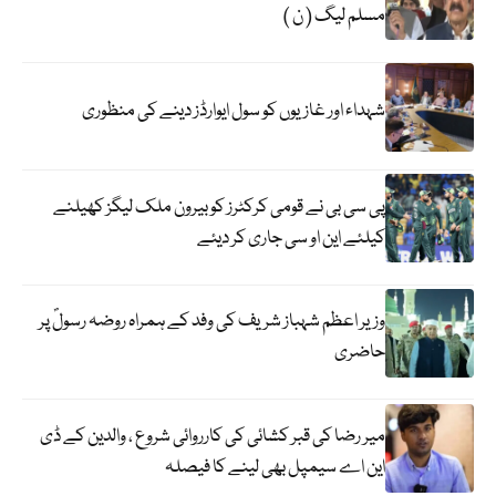
مسلم لیگ ( ن )
شہداء اور غازیوں کو سول ایوارڈز دینے کی منظوری
پی سی بی نے قومی کرکٹرز کو بیرون ملک لیگز کھیلنے
کیلئے این او سی جاری کر دیئے
وزیر اعظم شہباز شریف کی وفد کے ہمراہ روضہ رسولؐ پر
حاضری
میر رضا کی قبر کشائی کی کارروائی شروع ، والدین کے ڈی
این اے سیمپل بھی لینے کا فیصلہ