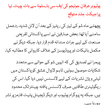
یوٹیوبر عرفان جونیجو کی ایف سی بارسلونا سے بات چیت، نیا
پراجیکٹ جلد متوقع
پچھلے ماہ شو کے ٹیزر کی ریلیز کے بعد آن لائن شدید ردعمل
سامنے آیا تھا، بعض صارفین نے اسے پاکستانی تفریحی
صنعت کے لیے جرات مندانہ قدم قرار دیا، جبکہ دیگر نے
مکمل بائیکاٹ اور پروڈیوسرز کے خلاف کارروائی کا مطالبہ کیا۔
پیمرا نے تصدیق کی کہ انہیں شو کے حوالے سے متعدد
شکایات موصول ہوئیں، تاہم لازوال عشق کو پاکستان میں
ٹیلی ویژن نشریات کے لیے لائسنس نہیں دیا گیا، اس کی
ریگولیٹری طاقتیں صرف لائسنس یافتہ چینلز تک محدود
ہیں، جبکہ یہ پروگرام یوٹیوب اور دیگر ڈیجیٹل پلیٹ فارمز پر نشر
ہو رہا ہے۔