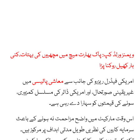
ویمنز ورلڈ کپ: پاک بھارت میچ میں مچھروں کی بہتات،کئی
بار کھیل روکنا پڑا
امریکی فیڈرل ریزرو کی جانب سے
معاشی پالیسی
میں
غیریقینی صورتحال، اور امریکی ڈالر کی مسلسل کمزوری،
سونے کی قیمتوں کو سہارا دے رہی ہے۔
اس وقت مارکیٹ میں واضح مزاحمت نہ ہونے کے باعث
سرمایہ کاروں کی نظریں طویل مدتی اہداف پر مرکوز ہیں۔