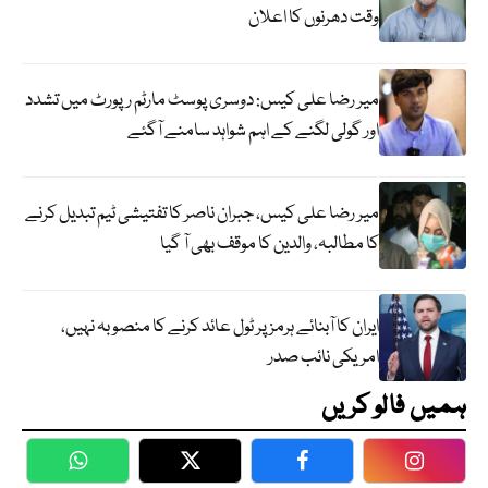
وقت دھرنوں کا اعلان
میر رضا علی کیس: دوسری پوسٹ مارٹم رپورٹ میں تشدد
اور گولی لگنے کے اہم شواہد سامنے آگئے
میر رضا علی کیس، جبران ناصر کا تفتیشی ٹیم تبدیل کرنے
کا مطالبہ، والدین کا موقف بھی آ گیا
ایران کا آبنائے ہرمز پر ٹول عائد کرنے کا منصوبہ نہیں،
امریکی نائب صدر
ہمیں فالو کریں
WhatsApp
Twitter
Facebook
Faceboo