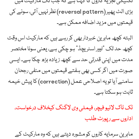
تکنیکی تجزیہ کاروں کا کہنا ہے کہ جب تک مارکیٹ میں
بڑی الٹ پھیر (reversal pattern) نظر نہیں آتی، سونے کی
قیمتوں میں مزید اضافہ ممکن ہے۔
البتہ کچھ ماہرین خبردار بھی کر رہے ہیں کہ مارکیٹ اس وقت
کچھ حد تک “اوور اسٹریچڈ” ہو چکی ہے، یعنی سونا مختصر
مدت میں اپنی قدرتی حد سے کچھ زیادہ بڑھ چکا ہے۔ ایسی
صورت میں اگر کسی بھی ہفتے قیمتوں میں منفی رجحان
سامنے آیا تو یہ اصلاحی عمل (correction) کا پیش خیمہ
ثابت ہو سکتا ہے۔
ٹک ٹاک لائیو فیچر، فیملی وی لاگنگ کیخلاف درخواست،
اداروں سے رپورٹ طلب
ماہرین سرمایہ کاروں کو مشورہ دیتے ہیں کہ وہ مارکیٹ کے