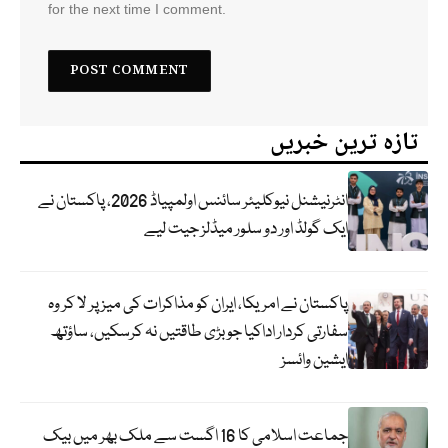
for the next time I comment.
تازہ ترین خبریں
انٹرنیشنل نیوکلیئر سائنس اولمپیاڈ 2026، پاکستان نے
ایک گولڈ اور دو سلور میڈلز جیت لیے
پاکستان نے امریکا، ایران کو مذاکرات کی میز پر لا کر وہ
سفارتی کردار اداکیا جو بڑی طاقتیں نہ کرسکیں، ساؤتھ
ایشین وائسز
جماعت اسلامی کا 16 اگست سے ملک بھر میں بیک