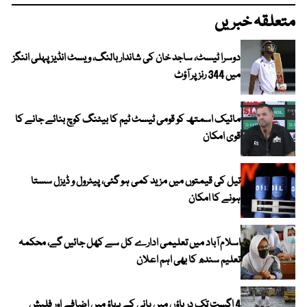
متعلقہ خبریں
دوسرا ٹیسٹ، ساجد خان کی شاندار بالنگ، ویسٹ انڈیز پہلی اننگز
میں 344 رنز پر آؤٹ
مائیک اسمتھ کو قومی ٹیسٹ ٹیم کا بیٹنگ کوچ بنائے جانے کا
قوی امکان
تیل کی قیمتوں میں مزید کمی ہو گئی، پیٹرول و ڈیزل سستا
ہونے کا امکان
اسلام آباد میں تعلیمی ادارے کل سے کھل جائیں گے، محکمہ
تعلیم سندھ کا بھی اہم اعلان
4 اگست تک دریاؤں میں پانی کے بہاؤ میں اضافے اور فلیش