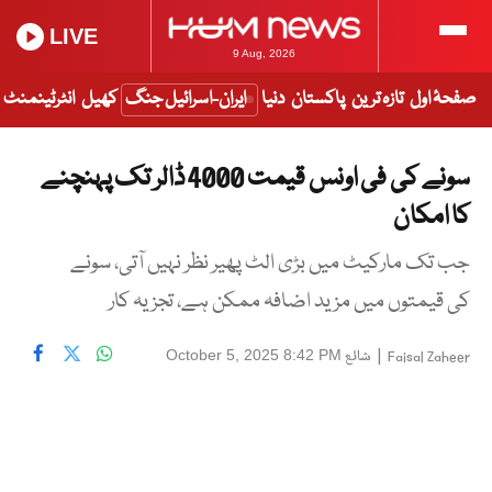
LIVE
9 Aug, 2026
صفحۂ اول
تازہ ترین
پاکستان
دنیا
ایران-اسرائیل جنگ
کھیل
انٹرٹینمنٹ
سونے کی فی اونس قیمت 4000 ڈالر تک پہنچنے
کا امکان
جب تک مارکیٹ میں بڑی الٹ پھیر نظر نہیں آتی، سونے
کی قیمتوں میں مزید اضافہ ممکن ہے، تجزیہ کار
|
شائع
October 5, 2025 8:42 PM
Faisal Zaheer