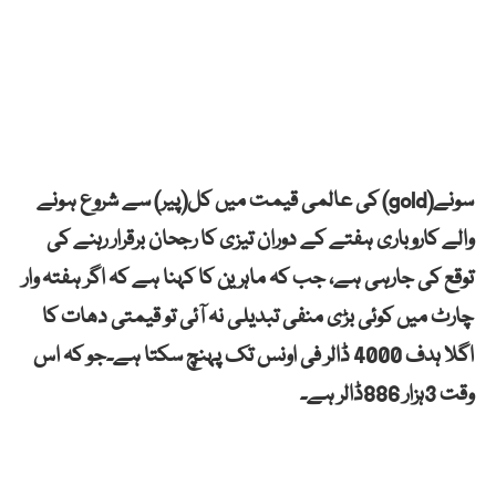
سونے(gold) کی عالمی قیمت میں کل(پیر) سے شروع ہونے
والے کاروباری ہفتے کے دوران تیزی کا رجحان برقرار رہنے کی
توقع کی جارہی ہے، جب کہ ماہرین کا کہنا ہے کہ اگر ہفتہ وار
چارٹ میں کوئی بڑی منفی تبدیلی نہ آئی تو قیمتی دھات کا
اگلا ہدف 4000 ڈالر فی اونس تک پہنچ سکتا ہے۔جو کہ اس
وقت 3ہزار 886ڈالر ہے۔