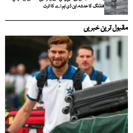
فلڈنگ کا خدشہ، این ڈی ایم اے کا الرٹ
مقبول ترین خبریں