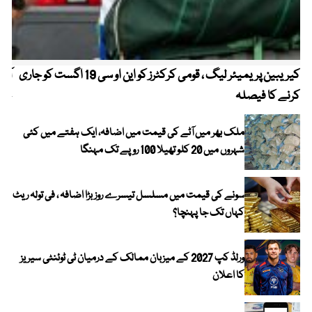
کیریبین پریمیئر لیگ ، قومی کرکٹرز کو این او سی 19 اگست کو جاری
آز
کرنے کا فیصلہ
چھی
ملک بھر میں آٹے کی قیمت میں اضافہ، ایک ہفتے میں کئی
شہروں میں 20 کلو تھیلا 100 روپے تک مہنگا
سونے کی قیمت میں مسلسل تیسرے روز بڑا اضافہ ، فی تولہ ریٹ
کہاں تک جا پہنچا؟
ورلڈ کپ 2027 کے میزبان ممالک کے درمیان ٹی ٹوئنٹی سیریز
کا اعلان