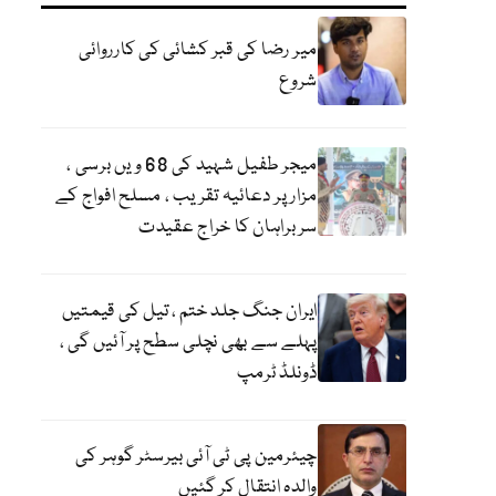
میر رضا کی قبر کشائی کی کارروائی
شروع
میجر طفیل شہید کی 68 ویں برسی ،
مزار پر دعائیہ تقریب ، مسلح افواج کے
سربراہان کا خراج عقیدت
ایران جنگ جلد ختم ، تیل کی قیمتیں
پہلے سے بھی نچلی سطح پر آئیں گی ،
ڈونلڈ ٹرمپ
چیئرمین پی ٹی آئی بیرسٹر گوہر کی
والدہ انتقال کر گئیں