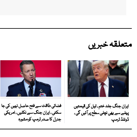
متعلقہ خبریں
فضائی طاقت سے فتح حاصل نہیں کی جا
ایران جنگ جلد ختم ، تیل کی قیمتیں
سکتی ، ایران جنگ سے نکلیں ، امریکی
پہلے سے بھی نچلی سطح پر آئیں گی ،
جنرل کا صدر ٹرمپ کو مشورہ
ڈونلڈ ٹرمپ