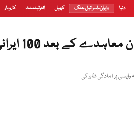
دنیا
ایران-اسرائیل جنگ
کھیل
انٹرٹینمنٹ
کاروبار
تہران اور واشنگٹن کے درمیان معاہدے کے بعد
 واپسی پر آمادگی ظاہر کی