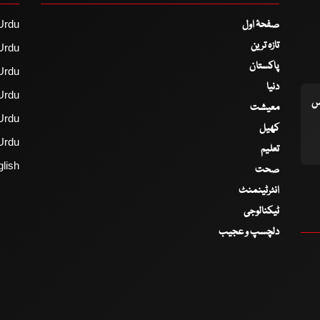
صفحۂ اول
Urdu
تازہ ترین
Urdu
پاکستان
Urdu
دنیا
Urdu
اس
معیشت
Urdu
کھیل
Urdu
تعلیم
lish
صحت
انٹرٹینمنٹ
ٹیکنالوجی
دلچسپ و عجیب