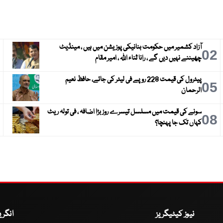
آزاد کشمیر میں حکومت بنانیکی پوزیشن میں ہیں ، مینڈیٹ
3
02
چھیننے نہیں دیں گے ، رانا ثناء اللہ ، امیر مقام
پیٹرول کی قیمت 228 روپے فی لیٹر کی جائے، حافظ نعیم
6
05
الرحمان
سونے کی قیمت میں مسلسل تیسرے روز بڑا اضافہ ، فی تولہ ریٹ
9
08
کہاں تک جا پہنچا؟
نیوز کیٹیگریز
انگر