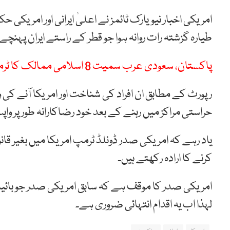
امریکی اخبار نیویارک ٹائمز نے اعلیٰ ایرانی اور امریکی 
طیارہ گزشتہ رات روانہ ہوا جو قطر کے راستے ایران پہنچے 
پاکستان، سعودی عرب سمیت 8 اسلامی ممالک کا ٹرمپ منصوبے کا خیرمقدم
رپورٹ کے مطابق ان افراد کی شناخت اور امریکا آنے کی
حراستی مراکز میں رہنے کے بعد خود رضاکارانہ طور پر وا
یاد رہے کہ امریکی صدر ڈونلڈ ٹرمپ امریکا میں بغیر قان
کرنے کا ارادہ رکھتے ہیں۔
امریکی صدر کا موقف ہے کہ سابق امریکی صدر جو بائیڈن
لہذا اب یہ اقدام انتہائی ضروری ہے۔