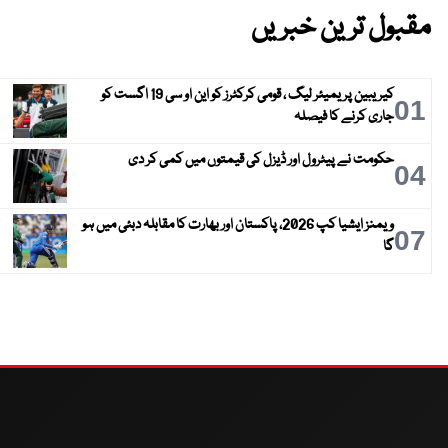
مقبول ترین خبریں
کیریبین پریمیئر لیگ ، قومی کرکٹرز کو این او سی 19 اگست کو
01
جاری کرنے کا فیصلہ
حکومت نے پیٹرول اور ڈیزل کی قیمتوں میں کمی کر دی
04
ویمنز ایشیا کپ 2026، پاکستان اور بھارت کا مقابلہ دبئی میں ہو
07
گا