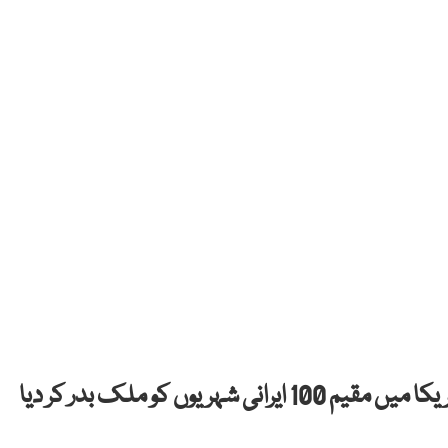
تہران اور واشنگٹن کے درمیان معاہدے کے بعد امریکا میں مقیم 100 ایرانی شہریوں کو ملک بدر کر دیا