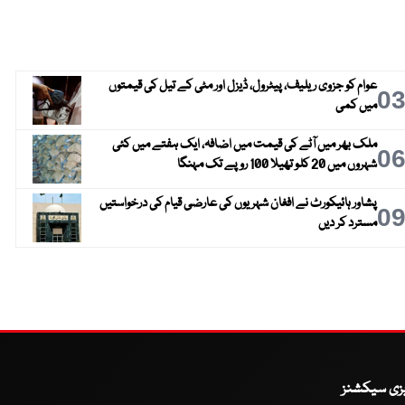
عوام کو جزوی ریلیف، پیٹرول، ڈیزل اور مٹی کے تیل کی قیمتوں
0
میں کمی
ملک بھر میں آٹے کی قیمت میں اضافہ، ایک ہفتے میں کئی
0
شہروں میں 20 کلو تھیلا 100 روپے تک مہنگا
پشاور ہائیکورٹ نے افغان شہریوں کی عارضی قیام کی درخواستیں
0
مسترد کر دیں
یزی سیکشنز