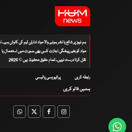
ہم نیوز پر شائع یا نشر ہونے والا مواد ادارتی ٹیم کی کاوش ہے۔ 
مواد کو بغیر پیشگی اجازت کسی بھی صورت میں استعمال یا
نقل کرنا درست نہیں۔ تمام حقوق محفوظ ہیں © 2026
رابطہ کریں
پرائیویسی پالیسی
ہمیں فالو کریں
WhatsApp
Twitter
Facebook
Facebook