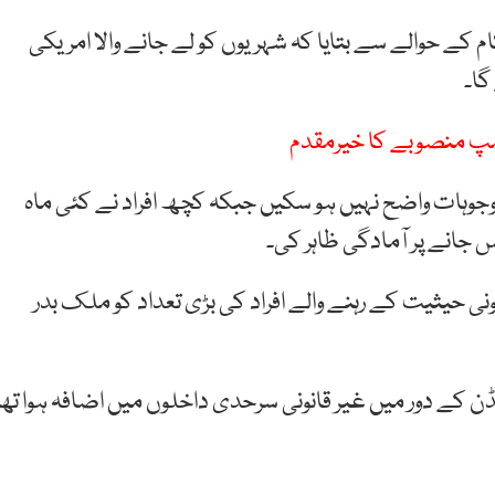
حکام کے حوالے سے بتایا کہ شہریوں کو لے جانے والا امریکی
گا۔
 وجوہات واضح نہیں ہو سکیں جبکہ کچھ افراد نے کئی ماہ
پس جانے پر آمادگی ظاہر کی۔
ونی حیثیت کے رہنے والے افراد کی بڑی تعداد کو ملک بدر
 کے دور میں غیر قانونی سرحدی داخلوں میں اضافہ ہوا تھا