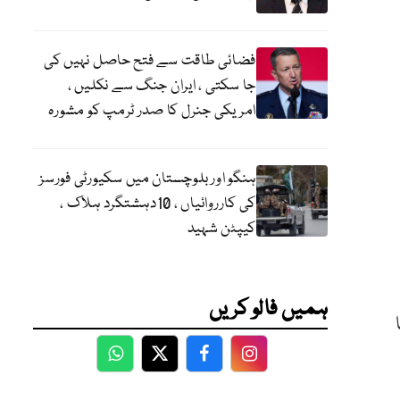
فضائی طاقت سے فتح حاصل نہیں کی
جا سکتی ، ایران جنگ سے نکلیں ،
امریکی جنرل کا صدر ٹرمپ کو مشورہ
ہنگو اور بلوچستان میں سکیورٹی فورسز
کی کارروائیاں ، 10دہشتگرد ہلاک ،
کیپٹن شہید
ہمیں فالو کریں
WhatsApp
Twitter
Facebook
Facebook