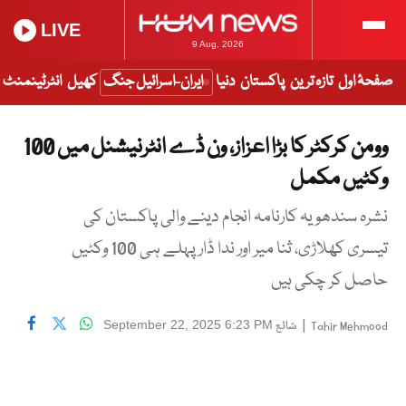
LIVE
9 Aug, 2026
صفحۂ اول
تازہ ترین
پاکستان
دنیا
ایران-اسرائیل جنگ
کھیل
انٹرٹینمنٹ
وومن کرکٹر کا بڑا اعزاز، ون ڈے انٹرنیشنل میں 100
وکٹیں مکمل
نشرہ سندھو یہ کارنامہ انجام دینے والی پاکستان کی
تیسری کھلاڑی، ثنا میر اور ندا ڈار پہلے ہی 100 وکٹیں
حاصل کر چکی ہیں
|
شائع
September 22, 2025 6:23 PM
Tahir Mehmood