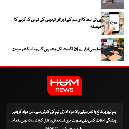
پی ٹی اے کا ای سم کے اجرا اور تبدیلی کی فیس کم کرنے کا
فیصلہ
تعلیمی ادارے 24 اگست تک بند رہیں گے، رانا سکندر حیات
ہم نیوز پر شائع یا نشر ہونے والا مواد ادارتی ٹیم کی کاوش ہے۔ اس مواد کو بغیر
پیشگی اجازت کسی بھی صورت میں استعمال یا نقل کرنا درست نہیں۔ تمام