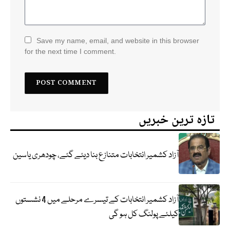
Save my name, email, and website in this browser
for the next time I comment.
تازہ ترین خبریں
آزاد کشمیر انتخابات متنازع بنا دیئے گئے، چودھری یاسین
آزاد کشمیر انتخابات کے تیسرے مرحلے میں 4 نشستوں
کیلئے پولنگ کل ہو گی