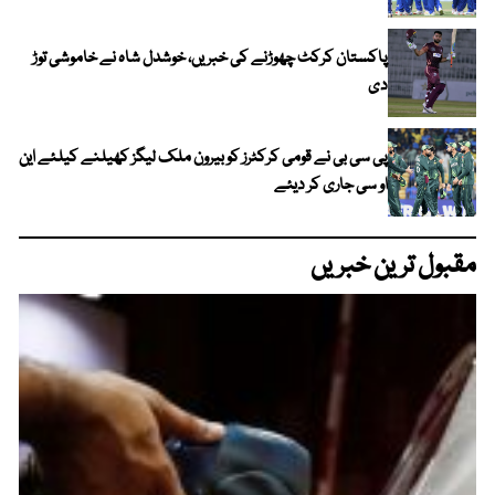
پاکستان کرکٹ چھوڑنے کی خبریں، خوشدل شاہ نے خاموشی توڑ
دی
پی سی بی نے قومی کرکٹرز کو بیرون ملک لیگز کھیلنے کیلئے این
او سی جاری کر دیئے
مقبول ترین خبریں