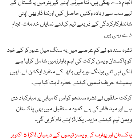
انجام دے چکی ہیں، ثنا میرنے اپنے کیریئر میں پاکستان کے
لیے سب سے زیادہ وکٹیں حاصل کیں اورندا ڈار بھی اپنی
شاندارکارکردگی کے ذریعے ٹیم کیلئے نمایاں خدمات انجام
دے رہی ہیں۔
نشرہ سندھو نے کم عرصے میں یہ سنگ میل عبور کر کے خود
کو پاکستان ویمن کرکٹ کی اہم باولرزمیں شامل کرلیا ہے
انکی نپی تلی بولنگ اوربائیں ہاتھ کے منفرد ایکشن نے انہیں
ہمیشہ حریف ٹیموں کیلئے خطرہ ثابت کیا ہے۔
کرکٹ حلقوں نے نشرہ سندھو کواس کامیابی پر مبارکباد دی
ہے اورامید ظاہر کی ہے کہ وہ مستقبل میں بھی پاکستان
ویمن ٹیم کیلئے مزید ریکارڈزاپنے نام کریں گی۔
پاکستان اور بھارت کی ویمنز ٹیموں کے درمیان ٹاکرا 5 اکتوبر