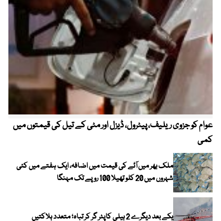
عوام کو جزوی ریلیف، پیٹرول، ڈیزل اور مٹی کے تیل کی قیمتوں میں
4 روز میں سونے کی قیمت میں بڑا اضافہ
کمی
ملک بھر میں آٹے کی قیمت میں اضافہ، ایک ہفتے میں کئی
شہروں میں 20 کلو تھیلا 100 روپے تک مہنگا
یکے بعد دیگرے 2 ہیلی کاپٹر گر کر تباہ؛ متعدد ہلاکتیں