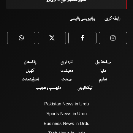
حقوق محفوظ ہیں © 2026
رابطہ کریں
پرائیویسی پالیسی
WhatsApp
Twitter
Facebook
Faceboo
صفحۂ اول
تازہ ترین
پاکستان
دنیا
معیشت
کھیل
تعلیم
صحت
انٹرٹینمنٹ
ٹیکنالوجی
دلچسپ و عجیب
Pakistan News in Urdu
Sports News in Urdu
Business News in Urdu