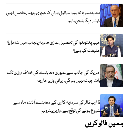
معاہدہ ہو یا نہ ہو، اسرائیل ایران کو جوہری ہتھیارحاصل نہیں
کرنے دیگا، نیتن یاہو
خیبر پختونخوا کی تحصیل غازی صوبہ پنجاب میں شامل؟
حقیقت کیا ہے؟
امریکا کی جانب سے عبوری معاہدے کی خلاف ورزی تک
بات چیت نہیں ہو گی، ایرانی وزیر خارجہ
5 ارب ڈالر کی سرمایہ کاری کے معاہدے آئندہ ماہ سے
شروع ہونے کی توقع ہے، وزیر پیٹرولیم
ہمیں فالو کریں