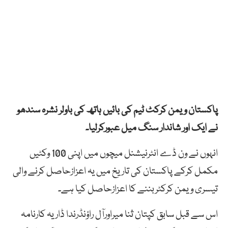
پاکستان ویمن کرکٹ ٹیم کی بائیں ہاتھ کی باولر نشرہ سندھو
نے ایک اور شاندار سنگ میل عبورکرلیا۔
انہوں نے ون ڈے انٹرنیشنل میچوں میں اپنی 100 وکٹیں
مکمل کرکے پاکستان کی تاریخ میں یہ اعزازحاصل کرنے والی
تیسری ویمن کرکٹربننے کا اعزازحاصل کیا ہے۔
اس سے قبل سابق کپتان ثنا میراورآل راؤنڈرندا ڈاریہ کارنامہ