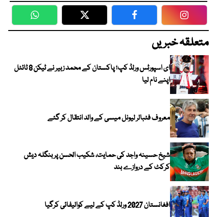
WhatsApp
Twitter
Facebook
Faceboo
متعلقہ خبریں
ای اسپورٹس ورلڈ کپ؛ پاکستان کے محمد زبیر نے ٹیکن 8 ٹائٹل
اپنے نام لیا
معروف فٹبالر لیونل میسی کے والد انتقال کر گئے
شیخ حسینہ واجد کی حمایت، شکیب الحسن پر بنگلہ دیش
کرکٹ کے دروازے بند
افغانستان 2027 ورلڈ کپ کے لیے کوالیفائی کرگیا