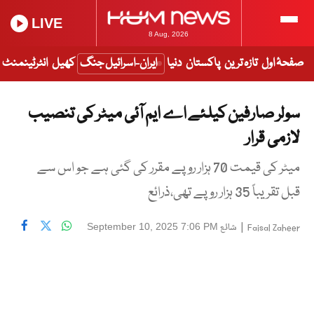
LIVE
8 Aug, 2026
صفحۂ اول
تازہ ترین
پاکستان
دنیا
ایران-اسرائیل جنگ
کھیل
انٹرٹینمنٹ
سولر صارفین کیلئے اے ایم آئی میٹر کی تنصیب
لازمی قرار
میٹر کی قیمت 70 ہزار روپے مقرر کی گئی ہے جو اس سے
قبل تقریباً 35 ہزار روپے تھی،ذرائع
|
شائع
September 10, 2025 7:06 PM
Faisal Zaheer