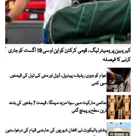
کیریبین پریمیئر لیگ ، قومی کرکٹرز کو این او سی 19 اگست کو جاری
آز
کرنے کا فیصلہ
چھی
عوام کو جزوی ریلیف، پیٹرول، ڈیزل اور مٹی کے تیل کی قیمتوں
میں کمی
عالمی مارکیٹ میں سونا مزید مہنگا ، قیمت 7 ہفتوں کی بلند
ترین سطح پر پہنچ گئی
پشاور ہائیکورٹ نے افغان شہریوں کی عارضی قیام کی درخواستیں