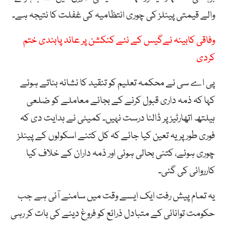
والے قیمتی پینلز کی چوری انتظامیہ کی غفلت کا نتیجہ ہے۔
وفاقی کابینہ نےگیس کے نئے کنکشن پر عائد پابندی ختم
کردی
پی اے سی نے محکمہ تعلیم کو تنقید کا نشانہ بناتے ہوئے
کہا کہ ذمہ داری قبول کرنے کے بجائے معاملے کو ضلعی
ہیلتھ اتھارٹیز پر ڈالنا درست نہیں۔ کمیٹی نے ہدایت دی کہ
فوری طور پر یہ تعین کیا جائے کہ کل کتنے اسکولوں کے پینلز
چوری ہوئے، کتنی بحالی ہوئی اور ذمہ داران کے خلاف کیا
کارروائی کی گئی۔
یہ تمام پیش رفت ایک ایسے وقت میں سامنے آئی ہے جب
حکومت توانائی کے متبادل ذرائع کو فروغ دینے کی بات کر رہی