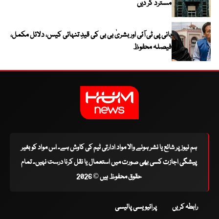
مسترد کر دیں
بانی پی ٹی آئی اور بشریٰ بی بی کی قیدِ تنہائی کیس، دلائل مکمل،
فیصلہ محفوظ
ہم نیوز پر شائع یا نشر ہونے والا مواد ادارتی ٹیم کی کاوش ہے۔ اس مواد کو بغیر
پیشگی اجازت کسی بھی صورت میں استعمال یا نقل کرنا درست نہیں۔ تمام
حقوق محفوظ ہیں © 2026
رابطہ کریں
پرائیویسی پالیسی