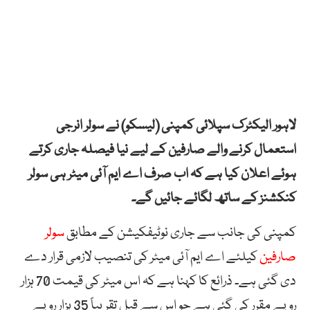
لاہور الیکٹرک سپلائی کمپنی (لیسکو) نے سولر انرجی
استعمال کرنے والے صارفین کے لیے نیا فیصلہ جاری کرتے
ہوئے اعلان کیا ہے کہ اب صرف اے ایم آئی میٹر ہی سولر
کنکشنز کے ساتھ لگائے جائیں گے۔
کمپنی کی جانب سے جاری نوٹیفکیشن کے مطابق
سولر
صارفین
کیلئے اے ایم آئی میٹر کی تنصیب لازمی قرار دے
دی گئی ہے۔ ذرائع کا کہنا ہے کہ اس میٹر کی قیمت 70 ہزار
روپے مقرر کی گئی ہے جو اس سے قبل تقریباً 35 ہزار روپے