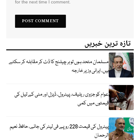
for the next time I comment.
تازہ ترین خبریں
مسلمان متحد ہوں تو ہر چیلنج کا ڈٹ کر مقابلہ کر سکتے
ہیں، ایرانی وزیر خارجہ
عوام کو جزوی ریلیف، پیٹرول، ڈیزل اور مٹی کے تیل کی
قیمتوں میں کمی
پیٹرول کی قیمت 228 روپے فی لیٹر کی جائے، حافظ نعیم
الرحمان