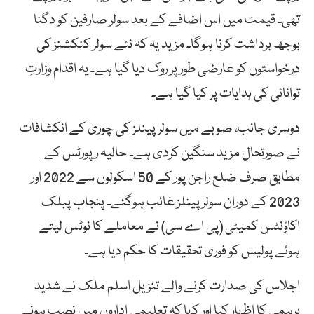
تھی۔ قیمت میں اس اضافے کے بعد سولر صارفین کو دگنا
بوجھ برداشت کرنا ہوگا۔ مزید یہ کہ نئے سولر کنکشنز کی
درخواستوں کو عارضی طور پر روک دیا گیا ہے۔ یہ اقدام وزارتِ
توانائی کی ہدایات پر کیا گیا ہے۔
دوسری جانب، صوبے میں سولر پینلز کی چوری کے انکشافات
نے صورتحال مزید سنگین کردی ہے۔ حالیہ رپورٹس کے
مطابق صرف ضلع راجن پور کے 50 اسکولوں سے 2022 اور
2023 کے دوران سولر پینلز غائب ہوگئے۔ پنجاب پبلک
اکاؤنٹس کمیٹی (پی اے سی) نے معاملے کا نوٹس لیتے
ہوئے پولیس کو فوری تحقیقات کا حکم دیا ہے۔
اجلاس کی صدارت کرنے والے تنزیل اسلم ملک نے شدید
برہمی کا اظہار کیا اور کہا کہ تعلیمی اداروں میں نصب ہونے