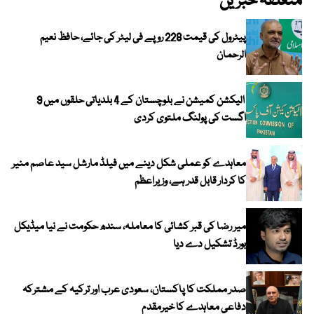
متعلقہ خبریں
پیٹرول کی قیمت 228 روپے فی لیٹر کی جائے، حافظ نعیم
الرحمان
الیکشن کمیشن نے بلوچستان کے 4 بلدیاتی حلقوں میں 9
اگست کی پولنگ ملتوی کردی
معاہدے کو عملی شکل دینے میں فیلڈ مارشل سید عاصم منیر
کا کردار قابل قدر ہے، وزیراعظم
میر رضا کی قبر کشائی کا معاملہ، سندھ حکومت نے نیا میڈیکل
بورڈ تشکیل دے دیا
صدر مملکت کا پاکستان، سعودی عرب اور ترکیہ کے مشترکہ
دفاعی معاہدے کا خیرمقدم