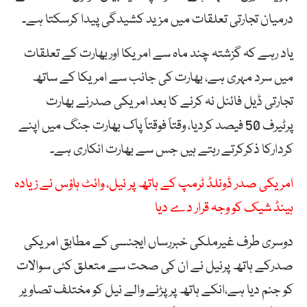
درمیان تجارتی تعلقات میں مزید کشیدگی پیدا کرسکتا ہے۔
یاد رہے کہ گزشتہ چند ماہ سے امریکا اوربھارت کے تعلقات
میں سرد مہری ہے، بھارت کی جانب سے امریکا کے ساتھ
تجارتی ڈیل فائنل نہ کرنے کا بعد امریکی صدرنے بھارت
پرٹیرف 50 فیصد کردیا، وقتاً فوقتاً پاک بھارت جنگ میں اپنے
کردارکا ذکرکرتے رہتے ہیں جس سے بھارت انکاری ہے۔
امریکی صدر ڈونلڈ ٹرمپ کے ہاتھ پر نیل، وائٹ ہاؤس نے زیادہ
ہینڈ شیک کو وجہ قرار دے دیا
دوسری طرف غیرملکی خبررساں ایجنسی کے مطابق امریکی
صدرکے ہاتھ پرنیل نے ان کی صحت سے متعلق کئی سوالات
کو جنم دیا ہے،انکے ہاتھ پر پڑنے والے نیل کو مختلف تصاویر