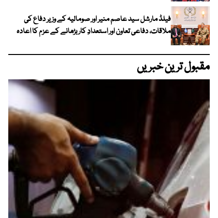
فیلڈ مارشل سید عاصم منیر اور صومالیہ کے وزیر دفاع کی
ملاقات، دفاعی تعاون اور استعدادِ کار بڑھانے کے عزم کا اعادہ
مقبول ترین خبریں