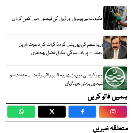
حکومت نے پیٹرول اور ڈیزل کی قیمتوں میں کمی کر دی
وزیراعظم کی اپوزیشن کو مذاکرات کی دعوت، اوپن
ایجنڈے پر بات ہوگی، طارق فضل چودھری
بیوروکریسی میں بڑے پیمانے پر تقرر و تبادلے، متعدد اہم
عہدوں پر نئی تعیناتیاں
ہمیں فالو کریں
WhatsApp
Twitter
Facebook
Faceboo
متعلقہ خبریں