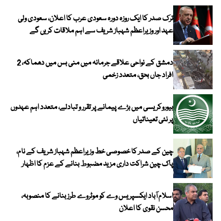
ترک صدر کا ایک روزہ دورہ سعودی عرب کا اعلان، سعودی ولی
عہد اور وزیراعظم شہباز شریف سے اہم ملاقات کریں گے
دمشق کے نواحی علاقے جرمانہ میں منی بس میں دھماکہ، 2
افراد جاں بحق، متعدد زخمی
بیوروکریسی میں بڑے پیمانے پر تقرر و تبادلے، متعدد اہم عہدوں
پر نئی تعیناتیاں
چین کے صدر کا خصوصی خط وزیراعظم شہباز شریف کے نام،
پاک چین شراکت داری مزید مضبوط بنانے کے عزم کا اظہار
اسلام آباد ایکسپریس وے کو موٹروے طرز بنانے کا منصوبہ،
محسن نقوی کا اعلان