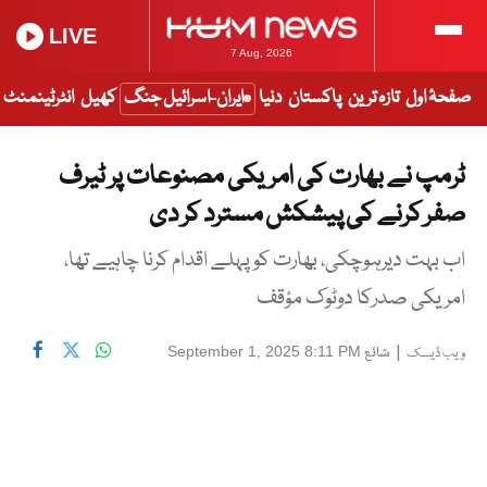
LIVE
7 Aug, 2026
صفحۂ اول
تازہ ترین
پاکستان
دنیا
ایران-اسرائیل جنگ
کھیل
انٹرٹینمنٹ
ٹرمپ نے بھارت کی امریکی مصنوعات پر ٹیرف
صفر کرنے کی پیشکش مسترد کر دی
اب بہت دیرہوچکی، بھارت کو پہلے اقدام کرنا چاہیے تھا،
امریکی صدرکا دوٹوک مؤقف
|
شائع
September 1, 2025 8:11 PM
ویب ڈیسک