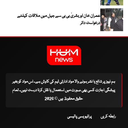
عمران خان اور بشریٰ بی بی سے جیل میں ملاقات کیلئے
درخواست دائر
ہم نیوز پر شائع یا نشر ہونے والا مواد ادارتی ٹیم کی کاوش ہے۔ اس مواد کو بغیر
پیشگی اجازت کسی بھی صورت میں استعمال یا نقل کرنا درست نہیں۔ تمام
حقوق محفوظ ہیں © 2026
رابطہ کریں
پرائیویسی پالیسی