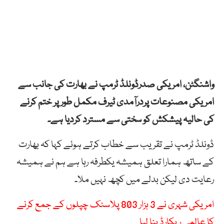
واشنگٹن، امریکی صدرڈونلڈ ٹرمپ نے بھارت کی جانب سے
امریکی مصنوعات پردرآمدی ٹیرف مکمل طور پر ختم کرنے
کی حالیہ پیشکش کو سختی سے مسترد کردیا ہے۔
ڈونلڈ ٹرمپ نے تقریب سے خطاب کرتے ہوئے کہا کہ بھارت
کے ساتھ ہمارا تعلق ہمیشہ یکطرفہ رہا ہے ہم نے ہمیشہ
رعایت دی لیکن بدلے میں کچھ نہیں ملا۔
امریکی شہری نے 3 ہزار 803 پلاسٹک چپلوں کے جمع کرنے
کا عالمی ریکارڈ بنا لیا