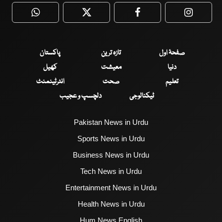
WhatsApp
Twitter
Facebook
Faceboo
صفحۂ اول
تازہ ترین
پاکستان
دنیا
معیشت
کھیل
تعلیم
صحت
انٹرٹینمنٹ
ٹیکنالوجی
دلچسپ و عجیب
Pakistan News in Urdu
Sports News in Urdu
Business News in Urdu
Tech News in Urdu
Entertainment News in Urdu
Health News in Urdu
Hum News English