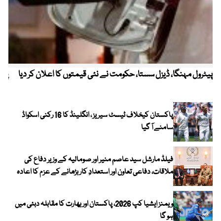
پیٹرول مہنگا، ڈیزل سستا، حکومت نے نئی قیمتوں کا اعلان کر دیا
پنج
پاکستان کیخلاف ٹیسٹ سیریز ، انگلینڈ کا 16 رکنی اسکواڈ
سامنے آ گیا
فیلڈ مارشل سید عاصم منیر اور صومالیہ کے وزیر دفاع کی
ملاقات، دفاعی تعاون اور استعدادِ کار بڑھانے کے عزم کا اعادہ
ویمنز ایشیا کپ 2026، پاکستان اور بھارت کا مقابلہ دبئی میں
ہو گا