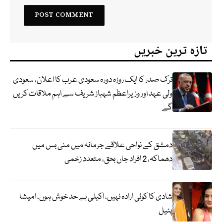
تازہ ترین خبریں
ترک صدر کا ایک روزہ دورہ سعودی عرب کا اعلان، سعودی
ولی عہد اور وزیراعظم شہباز شریف سے اہم ملاقات کریں
گے
دمشق کے نواحی علاقے جرمانہ میں منی بس میں
دھماکہ، 2 افراد جاں بحق، متعدد زخمی
شادی کا کوئی ارادہ نہیں، اکیلی بے حد خوش ہوں، امیشا
پٹیل