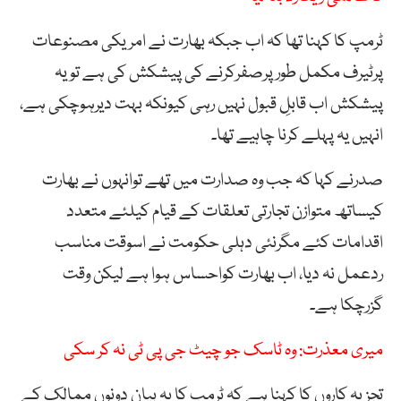
ٹرمپ کا کہنا تھا کہ اب جبکہ بھارت نے امریکی مصنوعات
پرٹیرف مکمل طورپرصفرکرنے کی پیشکش کی ہے تویہ
پیشکش اب قابلِ قبول نہیں رہی کیونکہ بہت دیرہوچکی ہے،
انہیں یہ پہلے کرنا چاہیے تھا۔
صدرنے کہا کہ جب وہ صدارت میں تھے توانہوں نے بھارت
کیساتھ متوازن تجارتی تعلقات کے قیام کیلئے متعدد
اقدامات کئے مگرنئی دہلی حکومت نے اسوقت مناسب
ردعمل نہ دیا، اب بھارت کواحساس ہوا ہے لیکن وقت
گزرچکا ہے۔
میری معذرت: وہ ٹاسک جو چیٹ جی پی ٹی نہ کر سکی
تجزیہ کاروں کا کہنا ہے کہ ٹرمپ کا یہ بیان دونوں ممالک کے