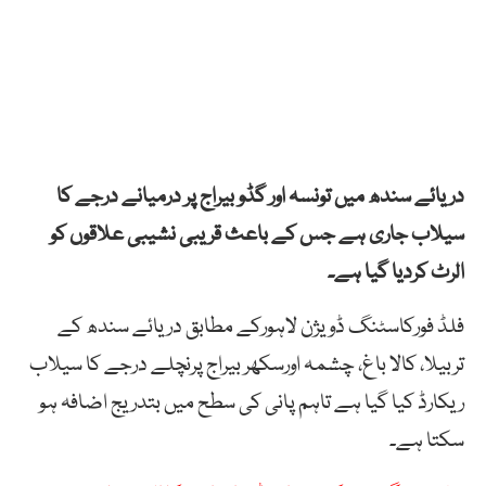
دریائے سندھ میں تونسہ اور گڈو بیراج پر درمیانے درجے کا
سیلاب جاری ہے جس کے باعث قریبی نشیبی علاقوں کو
الرٹ کردیا گیا ہے۔
فلڈ فورکاسٹنگ ڈویژن لاہورکے مطابق دریائے سندھ کے
تربیلا، کالا باغ، چشمہ اورسکھر بیراج پرنچلے درجے کا سیلاب
ریکارڈ کیا گیا ہے تاہم پانی کی سطح میں بتدریج اضافہ ہو
سکتا ہے۔