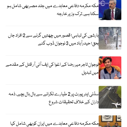
مکہ مکرمہ دفاعی معاہدے میں جلد مصر بھی شامل ہو
سکتا ہے، ترک وزیر خارجہ
بارشوں کی تباہی؛ قصور میں چھتیں گرنے سے 2 افراد جاں
بحق؛ حیدرآباد میں 3 نوجوان ڈوب گئے
نوجوان تاجر میر رضا کے اغوا کی ایف آئی آر قتل کے مقدمے
میں تبدیل
سڈنی ایئرپورٹ پر 2 طیارے ٹکرانے سے بال بال بچے، ذمہ
داران کے خلاف تحقیقات شروع
مکہ مکرمہ دفاعی معاہدے میں ایران کو بھی شامل کیا