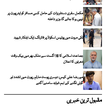
مکمل سفری دستاویزات کے حامل کسی مسافر کو ایئرپورٹ پر
نہیں روکا جائے گا، وزیر داخلہ
لکی مروت میں پولیس اسکواڈ پر فائرنگ، ایک اہلکار شہید
جماعت اسلامی کا 16 اگست سے ملک بھر میں بیک وقت
دھرنوں کا اعلان
میر رضا علی کیس: دوسری پوسٹ مارٹم رپورٹ میں تشدد اور
گولی لگنے کے اہم شواہد سامنے آگئے
مقبول ترین خبریں