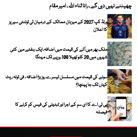
چھیننے نہیں دیں گے ، رانا ثناء اللہ ، امیر مقام
کم
ورلڈ کپ 2027 کے میزبان ممالک کے درمیان ٹی ٹوئنٹی سیریز
کا اعلان
ملک بھر میں آٹے کی قیمت میں اضافہ، ایک ہفتے میں کئی
شہروں میں 20 کلو تھیلا 100 روپے تک مہنگا
سونے کی قیمت میں مسلسل تیسرے روز بڑا اضافہ ، فی تولہ ریٹ
کہاں تک جا پہنچا؟
پی ٹی اے کا ای سم کے اجرا اور تبدیلی کی فیس کم کرنے کا
فیصلہ