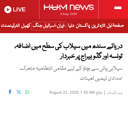
LIVE
9 Aug, 2026
صفحۂ اول
تازہ ترین
پاکستان
دنیا
ایران-اسرائیل جنگ
کھیل
انٹرٹینمنٹ
دریائے سندھ میں سیلاب کی سطح میں اضافہ،
تونسہ اور گڈو بیراج پر خبردار
سیلابی پانی سے بچاؤ کے لیے مقامی انتظامیہ متحرک،
امدادی ٹیمیں تعینات
|
شائع
August 21, 2025 7:45 AM
ویب ڈیسک