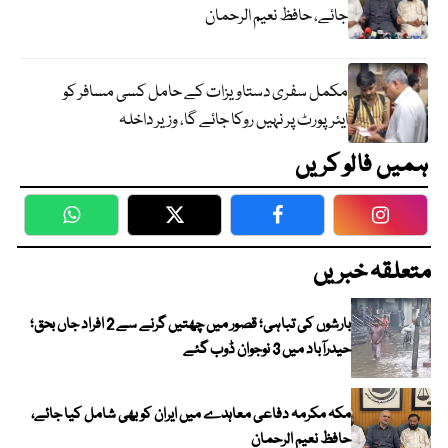
جائے، حافظ نعیم الرحمان
مکمل سفری دستاویزات کے حامل کسی مسافر کو
ایئرپورٹ پر نہیں روکا جائے گا، وزیر داخلہ
ہمیں فالو کریں
WhatsApp
Twitter
Facebook
Faceboo
متعلقہ خبریں
بارشوں کی تباہی؛ قصور میں چھتیں گرنے سے 2 افراد جاں بحق؛
حیدرآباد میں 3 نوجوان ڈوب گئے
مکہ مکرمہ دفاعی معاہدے میں ایران کو بھی شامل کیا جائے،
حافظ نعیم الرحمان