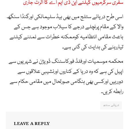
سفری سرگرمیوں کیلئے این ڈی ایم اے کا الرٹ جاری
اسی طرح دریائے ستلج میں بھی ہیڈ سلیمانکی اورگنڈا سنگھ
والا کے مقام پرنچلے درجے کا سیلاب موجود ہے جس کے
باعث مقامی انتظامیہ کوممکنہ خطرات سے نمٹنے کیلئے
تیاررہنے کی ہدایت کی گئی ہے۔
محکمہ موسمیات اورفلڈ فورکاسٹنگ ڈویژن نے شہریوں سے
اپیل کی ہے کہ وہ دریا کے کناروں اورنشیبی علاقوں سے
دوررہیں اورکسی بھی ہنگامی صورتحال میں مقامی حکام سے
رابطہ کریں۔
دریائے سندھ
LEAVE A REPLY