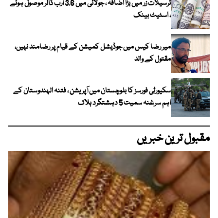
ترسیلات زر میں بڑا اضافہ ، جولائی میں 3.6 ارب ڈالر موصول ہوئے
، اسٹیٹ بینک
میر رضا کیس میں جوڈیشل کمیشن کے قیام پر رضامند نہیں،
مقتول کے والد
سکیورٹی فورسز کا بلوچستان میں آپریشن ، فتنہ الہندوستان کے
اہم سرغنہ سمیت 5 دہشتگرد ہلاک
مقبول ترین خبریں