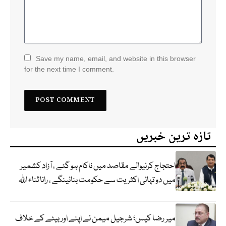
Save my name, email, and website in this browser
for the next time I comment.
تازہ ترین خبریں
احتجاج کرنیوالے مقاصد میں ناکام ہو گئے ، آزاد کشمیر
میں دو تہائی اکثریت سے حکومت بنائینگے ، رانا ثناء اللہ
میر رضا کیس؛ شرجیل میمن نے اپنے اور بیٹے کے خلاف