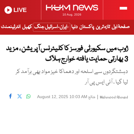
LIVE
10 Aug, 2026
صفحۂ اول
تازہ ترین
پاکستان
دنیا
ایران-اسرائیل جنگ
کھیل
انٹرٹینمنٹ
ژوب میں سکیورٹی فورسز کا کلیئرنس آپریشن ، مزید
3 بھارتی حمایت یافتہ خوارج ہلاک
دہشتگردوں سے اسلحہ اور دھماکا خیز مواد بھی برآمد کر
لیا گیا ، آئی ایس پی آر
|
شائع
August 12, 2025 10:03 AM
Mehmood Ahmed