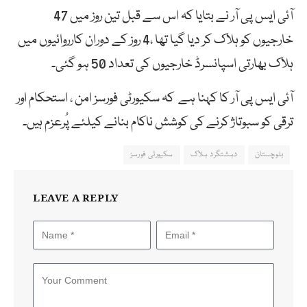
آئی ایس پی آر نے بتایا کہ اس سے قبل تین روز میں 47
خارجیوں کو ہلاک کر دیا گیا تھا ،4 روز کے دوران کارروائیوں میں
ہلاک بھارتی اسپانسرڈ خارجیوں کی تعداد 50 ہو گئی۔
آئی ایس پی آر کا کہنا ہے کہ سکیورٹی فورسز امن ، استحکام اور
ترقی کو سبوتاژ کرنے کی کوشش ناکام بنانے کیلئے پُرعزم ہیں۔
بلوچستان
دہشتگرد ہلاک
سکیورٹی فورسز
LEAVE A REPLY