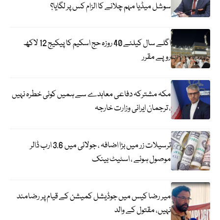
سوشل میڈیا مہم چلانے کا الزام کس پر لگایا؟
اگلے سال کیلئے 40 روزہ حج اسکیم کا پیکیج 12 لاکھ
روپے مقرر
مکہ مشترکہ دفاعی معاہدے سے ہمیں کوئی خطرہ نہیں
، ترجمان ایرانی وزارت خارجہ
ترسیلات زر میں بڑا اضافہ ، جولائی میں 3.6 ارب ڈالر
موصول ہوئے ، اسٹیٹ بینک
میر رضا کیس میں جوڈیشل کمیشن کے قیام پر رضامند
نہیں، مقتول کے والد