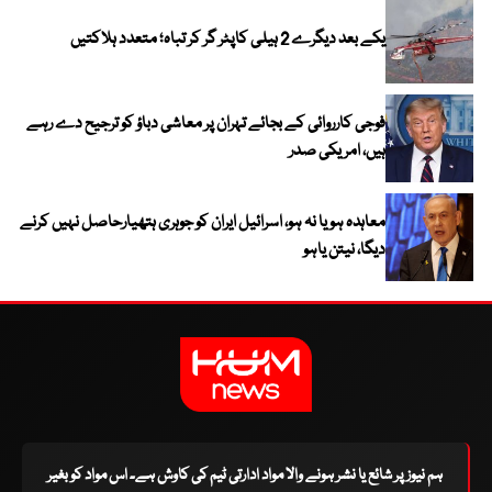
یکے بعد دیگرے 2 ہیلی کاپٹر گر کر تباہ؛ متعدد ہلاکتیں
فوجی کارروائی کے بجائے تہران پر معاشی دباؤ کو ترجیح دے رہے
ہیں، امریکی صدر
معاہدہ ہو یا نہ ہو، اسرائیل ایران کو جوہری ہتھیارحاصل نہیں کرنے
دیگا، نیتن یاہو
ہم نیوز پر شائع یا نشر ہونے والا مواد ادارتی ٹیم کی کاوش ہے۔ اس مواد کو بغیر