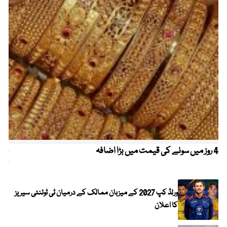
4 روز میں سونے کی قیمت میں بڑا اضافہ
خیب
کیا
ورلڈ کپ 2027 کے میزبان ممالک کے درمیان ٹی ٹوئنٹی سیریز
کا اعلان