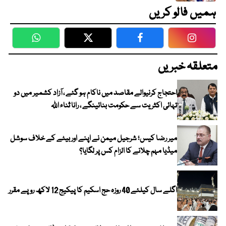
ہمیں فالو کریں
WhatsApp
Twitter
Facebook
Faceboo
متعلقہ خبریں
احتجاج کرنیوالے مقاصد میں ناکام ہو گئے ، آزاد کشمیر میں دو
تہائی اکثریت سے حکومت بنائینگے ، رانا ثناء اللہ
میر رضا کیس؛ شرجیل میمن نے اپنے اور بیٹے کے خلاف سوشل
میڈیا مہم چلانے کا الزام کس پر لگایا؟
اگلے سال کیلئے 40 روزہ حج اسکیم کا پیکیج 12 لاکھ روپے مقرر