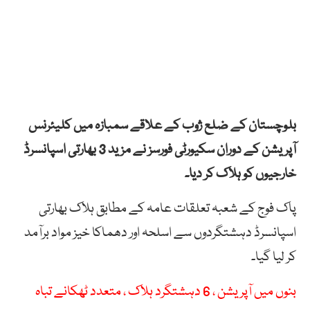
بلوچستان کے ضلع ژوب کے علاقے سمبازہ میں کلیئرنس
آپریشن کے دوران سکیورٹی فورسز نے مزید 3 بھارتی اسپانسرڈ
خارجیوں کو ہلاک کر دیا۔
پاک فوج کے شعبہ تعلقات عامہ کے مطابق ہلاک بھارتی
اسپانسرڈ دہشتگردوں سے اسلحہ اور دھماکا خیز مواد برآمد
کر لیا گیا۔
بنوں میں آپریشن ، 6 دہشتگرد ہلاک ، متعدد ٹھکانے تباہ