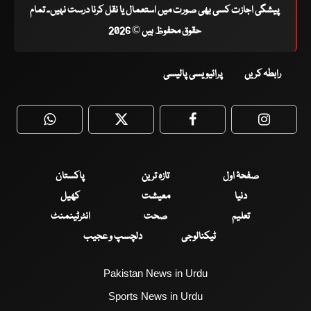
پیشگی اجازت کسی بھی صورت میں استعمال یا نقل کرنا درست نہیں۔ تمام
حقوق محفوظ ہیں © 2026
رابطہ کریں
پرائیویسی پالیسی
WhatsApp
Twitter
Facebook
Faceboo
صفحۂ اول
تازہ ترین
پاکستان
دنیا
معیشت
کھیل
تعلیم
صحت
انٹرٹینمنٹ
ٹیکنالوجی
دلچسپ و عجیب
Pakistan News in Urdu
Sports News in Urdu