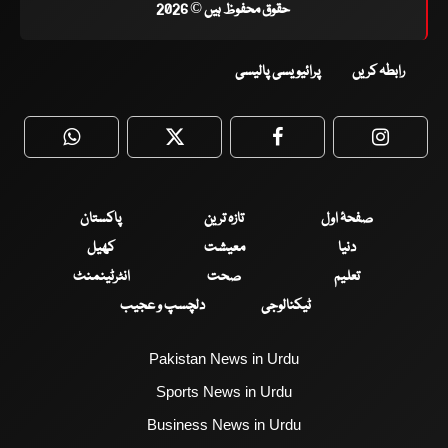
حقوق محفوظ ہیں © 2026
رابطہ کریں
پرائیویسی پالیسی
WhatsApp
Twitter
Facebook
Faceboo
صفحۂ اول
تازہ ترین
پاکستان
دنیا
معیشت
کھیل
تعلیم
صحت
انٹرٹینمنٹ
ٹیکنالوجی
دلچسپ و عجیب
Pakistan News in Urdu
Sports News in Urdu
Business News in Urdu