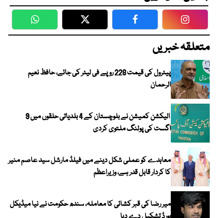
WhatsApp
Twitter
Facebook
Faceboo
متعلقہ خبریں
پیٹرول کی قیمت 228 روپے فی لیٹر کی جائے، حافظ نعیم
الرحمان
الیکشن کمیشن نے بلوچستان کے 4 بلدیاتی حلقوں میں 9
اگست کی پولنگ ملتوی کردی
معاہدے کو عملی شکل دینے میں فیلڈ مارشل سید عاصم منیر
کا کردار قابل قدر ہے، وزیراعظم
میر رضا کی قبر کشائی کا معاملہ، سندھ حکومت نے نیا میڈیکل
بورڈ تشکیل دے دیا