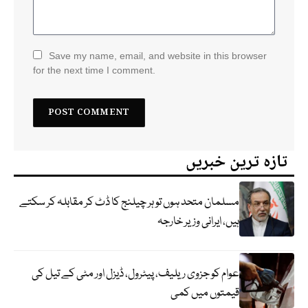
Save my name, email, and website in this browser
for the next time I comment.
تازہ ترین خبریں
مسلمان متحد ہوں تو ہر چیلنج کا ڈٹ کر مقابلہ کر سکتے
ہیں، ایرانی وزیر خارجہ
عوام کو جزوی ریلیف، پیٹرول، ڈیزل اور مٹی کے تیل کی
قیمتوں میں کمی