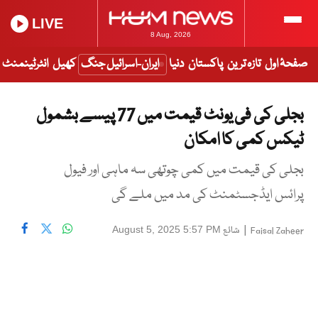
LIVE
8 Aug, 2026
صفحۂ اول
تازہ ترین
پاکستان
دنیا
ایران-اسرائیل جنگ
کھیل
انٹرٹینمنٹ
بجلی کی فی یونٹ قیمت میں 77 پیسے بشمول
ٹیکس کمی کا امکان
بجلی کی قیمت میں کمی چوتھی سہ ماہی اور فیول
پرائس ایڈجسٹمنٹ کی مد میں ملے گی
|
شائع
August 5, 2025 5:57 PM
Faisal Zaheer