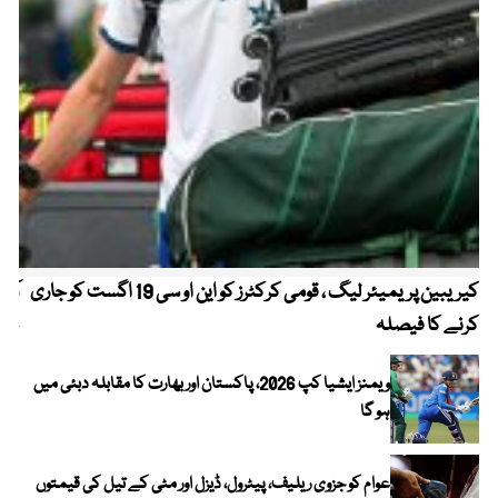
کیریبین پریمیئر لیگ ، قومی کرکٹرز کو این او سی 19 اگست کو جاری
آز
کرنے کا فیصلہ
چھی
ویمنز ایشیا کپ 2026، پاکستان اور بھارت کا مقابلہ دبئی میں
ہو گا
عوام کو جزوی ریلیف، پیٹرول، ڈیزل اور مٹی کے تیل کی قیمتوں