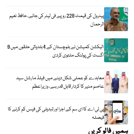
پیٹرول کی قیمت 228 روپے فی لیٹر کی جائے، حافظ نعیم
الرحمان
الیکشن کمیشن نے بلوچستان کے 4 بلدیاتی حلقوں میں 9
اگست کی پولنگ ملتوی کردی
معاہدے کو عملی شکل دینے میں فیلڈ مارشل سید
عاصم منیر کا کردار قابل قدر ہے، وزیراعظم
پی ٹی اے کا ای سم کے اجرا اور تبدیلی کی فیس کم کرنے کا
فیصلہ
ہمیں فالو کریں