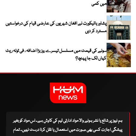
میں کمی
پشاور ہائیکورٹ نے افغان شہریوں کی عارضی قیام کی درخواستیں
مسترد کر دیں
سونے کی قیمت میں مسلسل تیسرے روز بڑا اضافہ ، فی تولہ ریٹ
کہاں تک جا پہنچا؟
ہم نیوز پر شائع یا نشر ہونے والا مواد ادارتی ٹیم کی کاوش ہے۔ اس مواد کو بغیر
پیشگی اجازت کسی بھی صورت میں استعمال یا نقل کرنا درست نہیں۔ تمام