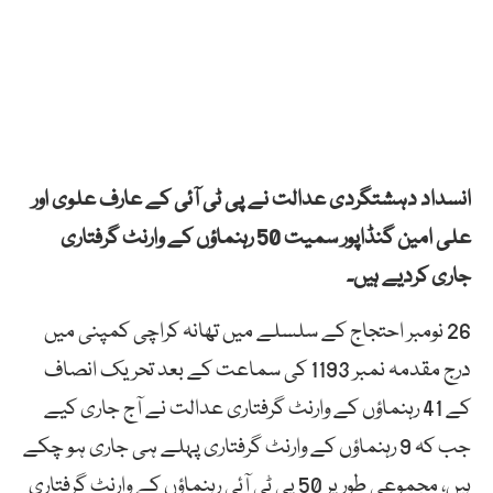
انسداد دہشتگردی عدالت نے پی ٹی آئی کے عارف علوی اور
علی امین گنڈاپور سمیت 50 رہنماؤں کے وارنٹ گرفتاری
جاری کردیے ہیں۔
26 نومبر احتجاج کے سلسلے میں تھانہ کراچی کمپنی میں
درج مقدمہ نمبر 1193 کی سماعت کے بعد تحریک انصاف
کے 41 رہنماؤں کے وارنٹ گرفتاری عدالت نے آج جاری کیے
جب کہ 9 رہنماؤں کے وارنٹ گرفتاری پہلے ہی جاری ہو چکے
ہیں، مجموعی طور پر 50 پی ٹی آئی رہنماؤں کے وارنٹ گرفتاری