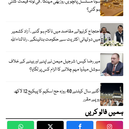
سونا مسلسل پانچویں روز بھی مہنگا ، فی تولہ قیمت کتنی
ہو گئی؟
احتجاج کرنیوالے مقاصد میں ناکام ہو گئے ، آزاد کشمیر
میں دو تہائی اکثریت سے حکومت بنائینگے ، رانا ثناء اللہ
میر رضا کیس؛ شرجیل میمن نے اپنے اور بیٹے کے خلاف
سوشل میڈیا مہم چلانے کا الزام کس پر لگایا؟
اگلے سال کیلئے 40 روزہ حج اسکیم کا پیکیج 12 لاکھ
روپے مقرر
ہمیں فالو کریں