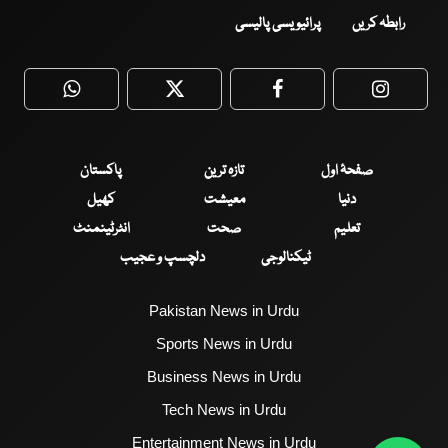
رابطہ کریں
پرائیویسی پالیسی
WhatsApp
Twitter
Facebook
Faceboo
صفحۂ اول
تازہ ترین
پاکستان
دنیا
معیشت
کھیل
تعلیم
صحت
انٹرٹینمنٹ
ٹیکنالوجی
دلچسپ و عجیب
Pakistan News in Urdu
Sports News in Urdu
Business News in Urdu
Tech News in Urdu
Entertainment News in Urdu