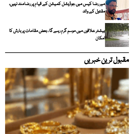
میر رضا کیس میں جوڈیشل کمیشن کے قیام پر رضامند نہیں،
مقتول کے والد
بیشتر علاقوں میں موسم گرم رہے گا ، بعض مقامات پر بارش کا
امکان
مقبول ترین خبریں