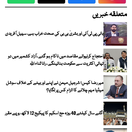
WhatsApp
Twitter
Facebook
Faceboo
متعلقہ خبریں
بانی پی ٹی آئی اور بشریٰ بی بی کی صحت خراب ہے، سہیل آفریدی
احتجاج کرنیوالے مقاصد میں ناکام ہو گئے ، آزاد کشمیر میں دو
تہائی اکثریت سے حکومت بنائینگے ، رانا ثناء اللہ
میر رضا کیس؛ شرجیل میمن نے اپنے اور بیٹے کے خلاف سوشل
میڈیا مہم چلانے کا الزام کس پر لگایا؟
اگلے سال کیلئے 40 روزہ حج اسکیم کا پیکیج 12 لاکھ روپے مقرر