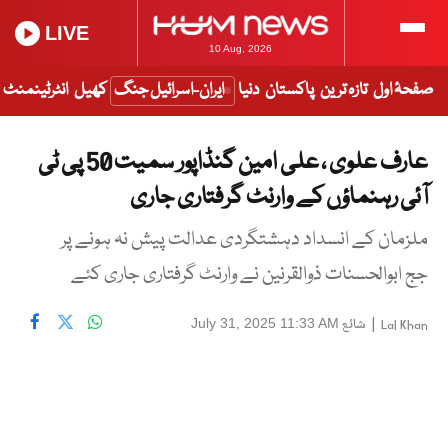
LIVE
10 Aug, 2026
صفحۂ اول
تازہ ترین
پاکستان
دنیا
ایران-اسرائیل جنگ
کھیل
انٹرٹینمنٹ
عارف علوی ، علی امین گنڈاپور سمیت 50 پی ٹی
آئی رہنماؤں کے وارنٹ گرفتاری جاری
ملزمان کے انسداد دہشتگردی عدالت پیش نہ ہونے پر
جج ابوالحسنات ذوالقرنین نے وارنٹ گرفتاری جاری کئے
|
شائع
July 31, 2025 11:33 AM
Lal Khan