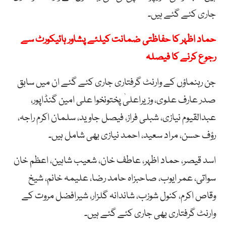
جاری کئے گئے ہیں۔
حماد اظہر کا حفاظتی ضمانت کیلئے پشاور ہائیکورٹ سے
رجوع کرنے کا فیصلہ
جن رہنماؤں کے وارنٹ گرفتاری جاری کئے گئے ان میں سابق
صدر عارف علوی، وزیراعلیٰ پختونخوا علی امین گنڈاپور،
عبدالقیوم نیازی، شبلی فراز، فیصل جاوید، سلمان اکرم راجہ،
رؤف حسن، مراد سعید، احمد نیازی بھی شامل ہیں۔
اسد قیصر، حماد اظہر، عاطف خان، شعیب شاہین، اعظم خان
سواتی، عمر ایوب، صاحبزاہ حامد رضا، علیمہ خانم، شیخ
وقاص اکرم، کنول شوزب، شاندانہ گلزار، شیرافضل مروت کے
وارنٹ گرفتاری بھی جاری کئے گئے ہیں۔