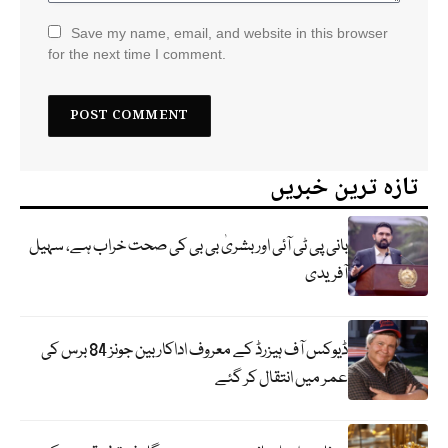
Save my name, email, and website in this browser
for the next time I comment.
تازہ ترین خبریں
بانی پی ٹی آئی اور بشریٰ بی بی کی صحت خراب ہے، سہیل
آفریدی
ڈیوکس آف ہیزرڈ کے معروف اداکار بین جونز 84 برس کی
عمر میں انتقال کر گئے