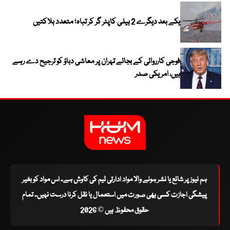
یکے بعد دیگرے 2 ہیلی کاپٹر گر کر تباہ؛ متعدد ہلاکتیں
فوجی کارروائی کے بجائے تہران پر معاشی دباؤ کو ترجیح دے رہے
ہیں، امریکی صدر
ہم نیوز پر شائع یا نشر ہونے والا مواد ادارتی ٹیم کی کاوش ہے۔ اس مواد کو بغیر
پیشگی اجازت کسی بھی صورت میں استعمال یا نقل کرنا درست نہیں۔ تمام
حقوق محفوظ ہیں © 2026