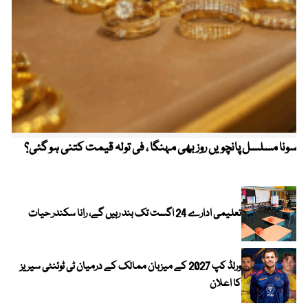
سونا مسلسل پانچویں روز بھی مہنگا ، فی تولہ قیمت کتنی ہو گئی؟
مکہ
ایر
تعلیمی ادارے 24 اگست تک بند رہیں گے، رانا سکندر حیات
ورلڈ کپ 2027 کے میزبان ممالک کے درمیان ٹی ٹوئنٹی سیریز
کا اعلان