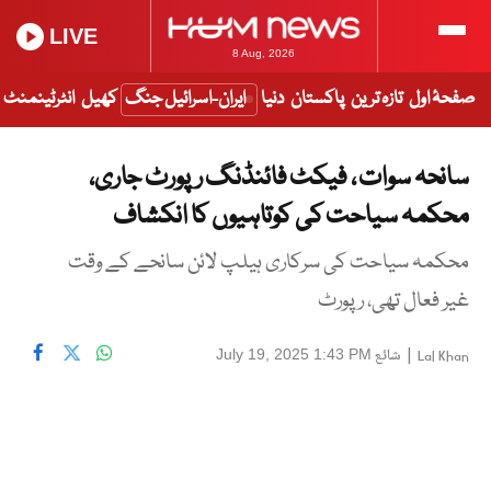
LIVE
8 Aug, 2026
صفحۂ اول
تازہ ترین
پاکستان
دنیا
ایران-اسرائیل جنگ
کھیل
انٹرٹینمنٹ
سانحہ سوات ، فیکٹ فائنڈنگ رپورٹ جاری،
محکمہ سیاحت کی کوتاہیوں کا انکشاف
محکمہ سیاحت کی سرکاری ہیلپ لائن سانحے کے وقت
غیر فعال تھی، رپورٹ
|
شائع
July 19, 2025 1:43 PM
Lal Khan