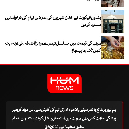
پشاور ہائیکورٹ نے افغان شہریوں کی عارضی قیام کی درخواستیں
مسترد کر دیں
سونے کی قیمت میں مسلسل تیسرے روز بڑا اضافہ ، فی تولہ ریٹ
کہاں تک جا پہنچا؟
ہم نیوز پر شائع یا نشر ہونے والا مواد ادارتی ٹیم کی کاوش ہے۔ اس مواد کو بغیر
پیشگی اجازت کسی بھی صورت میں استعمال یا نقل کرنا درست نہیں۔ تمام
حقوق محفوظ ہیں © 2026