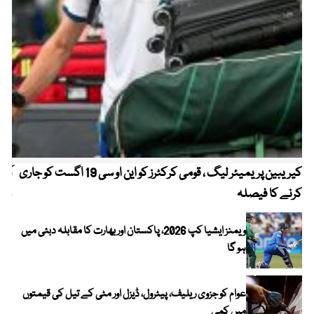
کیریبین پریمیئر لیگ ، قومی کرکٹرز کو این او سی 19 اگست کو جاری
آز
کرنے کا فیصلہ
چھی
ویمنز ایشیا کپ 2026، پاکستان اور بھارت کا مقابلہ دبئی میں
ہو گا
عوام کو جزوی ریلیف، پیٹرول، ڈیزل اور مٹی کے تیل کی قیمتوں
میں کمی