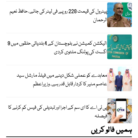
پیٹرول کی قیمت 228 روپے فی لیٹر کی جائے، حافظ نعیم
الرحمان
الیکشن کمیشن نے بلوچستان کے 4 بلدیاتی حلقوں میں 9
اگست کی پولنگ ملتوی کردی
معاہدے کو عملی شکل دینے میں فیلڈ مارشل سید
عاصم منیر کا کردار قابل قدر ہے، وزیراعظم
پی ٹی اے کا ای سم کے اجرا اور تبدیلی کی فیس کم کرنے کا
فیصلہ
ہمیں فالو کریں