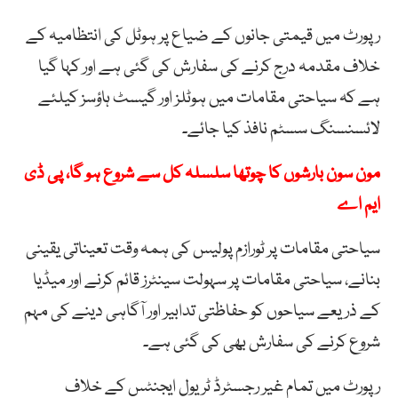
رپورٹ میں قیمتی جانوں کے ضیاع پر ہوٹل کی انتظامیہ کے
خلاف مقدمہ درج کرنے کی سفارش کی گئی ہے اور کہا گیا
ہے کہ سیاحتی مقامات میں ہوٹلز اور گیسٹ ہاؤسز کیلئے
لائسنسنگ سسٹم نافذ کیا جائے۔
مون سون بارشوں کا چوتھا سلسلہ کل سے شروع ہو گا، پی ڈی
ایم اے
سیاحتی مقامات پر ٹورازم پولیس کی ہمہ وقت تعیناتی یقینی
بنانے، سیاحتی مقامات پر سہولت سینٹرز قائم کرنے اور میڈیا
کے ذریعے سیاحوں کو حفاظتی تدابیر اور آگاہی دینے کی مہم
شروع کرنے کی سفارش بھی کی گئی ہے۔
رپورٹ میں تمام غیر رجسٹرڈ ٹریول ایجنٹس کے خلاف