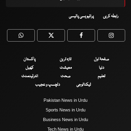
رابطہ کریں
پرائیویسی پالیسی
WhatsApp
Twitter
Facebook
Faceboo
صفحۂ اول
تازہ ترین
پاکستان
دنیا
معیشت
کھیل
تعلیم
صحت
انٹرٹینمنٹ
ٹیکنالوجی
دلچسپ و عجیب
Pakistan News in Urdu
Sports News in Urdu
Business News in Urdu
Tech News in Urdu