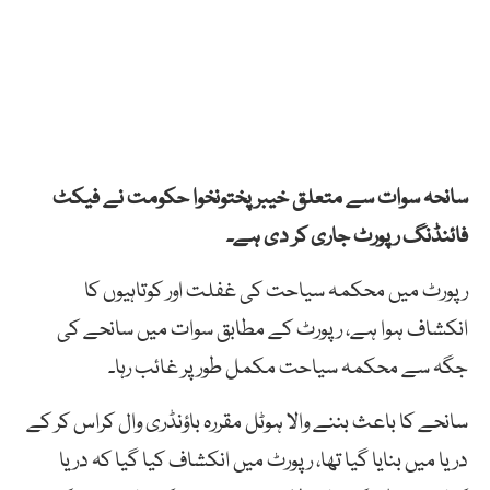
سانحہ سوات سے متعلق خیبرپختونخوا حکومت نے فیکٹ
فائنڈنگ رپورٹ جاری کر دی ہے۔
رپورٹ میں محکمہ سیاحت کی غفلت اور کوتاہیوں کا
انکشاف ہوا ہے، رپورٹ کے مطابق سوات میں سانحے کی
جگہ سے محکمہ سیاحت مکمل طور پر غائب رہا۔
سانحے کا باعث بننے والا ہوٹل مقررہ باؤنڈری وال کراس کر کے
دریا میں بنایا گیا تھا، رپورٹ میں انکشاف کیا گیا کہ دریا