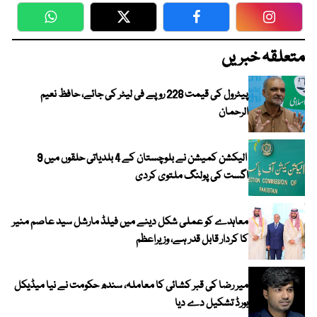
WhatsApp
Twitter
Facebook
Faceboo
متعلقہ خبریں
پیٹرول کی قیمت 228 روپے فی لیٹر کی جائے، حافظ نعیم
الرحمان
الیکشن کمیشن نے بلوچستان کے 4 بلدیاتی حلقوں میں 9
اگست کی پولنگ ملتوی کردی
معاہدے کو عملی شکل دینے میں فیلڈ مارشل سید عاصم منیر
کا کردار قابل قدر ہے، وزیراعظم
میر رضا کی قبر کشائی کا معاملہ، سندھ حکومت نے نیا میڈیکل
بورڈ تشکیل دے دیا