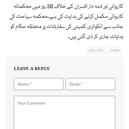
کارروائی اور ذمہ دار افسران کے خلاف 30 روز میں محکمانہ
کارروائی مکمل کرنے کی ہدایت کی ہے۔محکمہ سیاحت کی
جانب سے انکوائری کمیٹی کی سفارشات پر متعلقہ حکام کو
ہدایات جاری کر دی گئی ہیں۔
swat
سانحہ سوات
LEAVE A REPLY