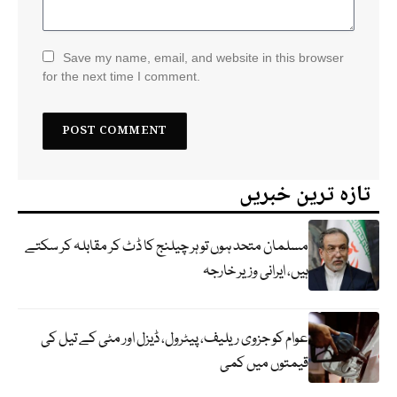
Save my name, email, and website in this browser
for the next time I comment.
تازہ ترین خبریں
مسلمان متحد ہوں تو ہر چیلنج کا ڈٹ کر مقابلہ کر سکتے
ہیں، ایرانی وزیر خارجہ
عوام کو جزوی ریلیف، پیٹرول، ڈیزل اور مٹی کے تیل کی
قیمتوں میں کمی