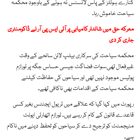
کنارے ہوٹلز کے پاس لائسنس نہ ہونے کے باوجود محکمہ
سیاحت خاموش رہا۔
معرکہ حق میں شاندار کامیابی پر آئی ایس پی آر نے ڈاکومنٹری
جاری کر دی
محکمہ سیاحت کی سرکاری ہیلپ لائن سانحے کے وقت
غیرفعال تھی،سوات فضاگٹ جیسی حساس جگہ پر ٹورازم
پولیس موجود نہیں تھی اور سیاحوں کی حفاظت کیلئے
محکمہ سیاحت کے اقدامات بھی ناکافی تھے۔
رپورٹ میں کہا گیا کہ علاقے میں ٹریول ایجنٹس بغیر کسی
قاعدے قانون کے کام کر رہے ہیں۔ ٹورازم اتھارٹی ایونٹ
منیجمنٹ کو ترجیح دے کر سیاحوں کو تحفظ دینے میں ناکام
ہے۔