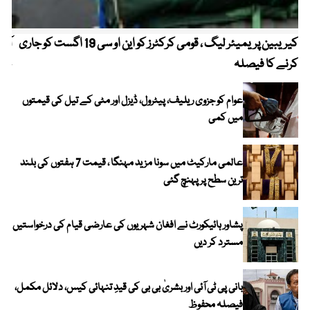
کیریبین پریمیئر لیگ ، قومی کرکٹرز کو این او سی 19 اگست کو جاری
آز
کرنے کا فیصلہ
چھی
عوام کو جزوی ریلیف، پیٹرول، ڈیزل اور مٹی کے تیل کی قیمتوں
میں کمی
عالمی مارکیٹ میں سونا مزید مہنگا ، قیمت 7 ہفتوں کی بلند
ترین سطح پر پہنچ گئی
پشاور ہائیکورٹ نے افغان شہریوں کی عارضی قیام کی درخواستیں
مسترد کر دیں
بانی پی ٹی آئی اور بشریٰ بی بی کی قیدِ تنہائی کیس، دلائل مکمل،
فیصلہ محفوظ