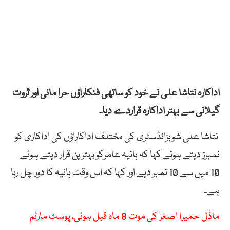
اداکارہ نتاشا علی نے خود کو ساتھی فنکاراؤں حرا مانی اور ثروت
گیلانی سے بہتر اداکارہ قراردے
دیا۔
نتاشا علی شوبزانڈسٹری کی مختلف اداکاراؤں کی اداکاری کو
نمبرز دیتے ہوئے کہا کہ ہانیہ عامرکو بہترین قرار دیتے ہوئے
10 میں سے 10 نمبر دیے اور کہا کہ اس وقت ہانیہ کا دور چل رہا
ہے۔
ماڈل حمیرا اصغر کی موت 8 ماہ قبل ہوئی، پوسٹ مارٹم