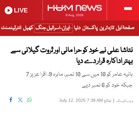
LIVE
8 Aug, 2026
صفحۂ اول
تازہ ترین
پاکستان
دنیا
ایران-اسرائیل جنگ
کھیل
انٹرٹینمنٹ
نتاشا علی نے خود کو حرا مانی اور ثروت گیلانی سے
بہتر اداکارہ قرار دے دیا
ہانیہ عامر کو 10 میں سے 10 نمبر، ماہرہ 9، اقرا عزیز 7
جبکہ خود کو 6 نمبر دیے
|
شائع
July 12, 2025 7:38 AM
ویب ڈیسک