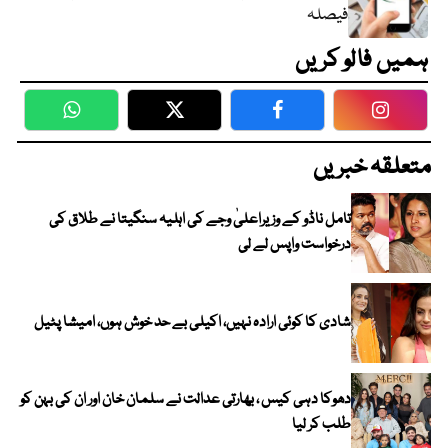
فیصلہ
ہمیں فالو کریں
WhatsApp
Twitter
Facebook
Faceboo
متعلقہ خبریں
تامل ناڈو کے وزیراعلیٰ وجے کی اہلیہ سنگیتا نے طلاق کی
درخواست واپس لے لی
شادی کا کوئی ارادہ نہیں، اکیلی بے حد خوش ہوں، امیشا پٹیل
دھوکا دہی کیس ، بھارتی عدالت نے سلمان خان اور ان کی بہن کو
طلب کر لیا