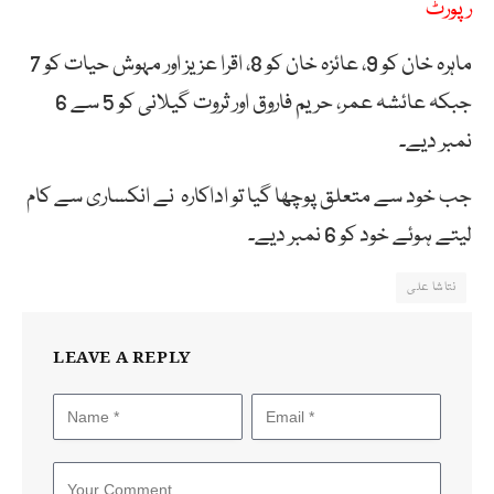
رپورٹ
ماہرہ خان کو 9، عائزہ خان کو 8، اقرا عزیز اور مہوش حیات کو 7
جبکہ عائشہ عمر، حریم فاروق اور ثروت گیلانی کو 5 سے 6
نمبر دیے۔
جب خود سے متعلق پوچھا گیا تو اداکارہ نے انکساری سے کام
لیتے ہوئے خود کو 6 نمبر دیے۔
نتاشا علی
LEAVE A REPLY