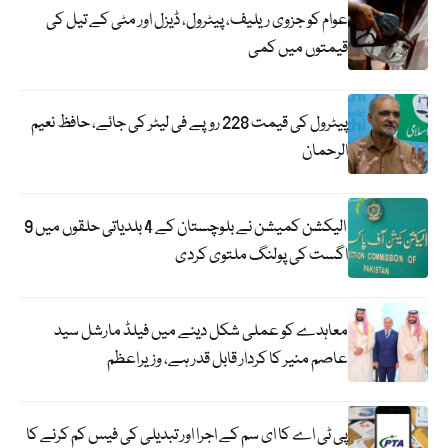
عوام کو جزوی ریلیف، پیٹرول، ڈیزل اور مٹی کے تیل کی
قیمتوں میں کمی
پیٹرول کی قیمت 228 روپے فی لیٹر کی جائے، حافظ نعیم
الرحمان
الیکشن کمیشن نے بلوچستان کے 4 بلدیاتی حلقوں میں 9
اگست کی پولنگ ملتوی کردی
معاہدے کو عملی شکل دینے میں فیلڈ مارشل سید
عاصم منیر کا کردار قابل قدر ہے، وزیراعظم
پی ٹی اے کا ای سم کے اجرا اور تبدیلی کی فیس کم کرنے کا