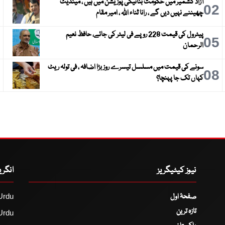
آزاد کشمیر میں حکومت بنانیکی پوزیشن میں ہیں ، مینڈیٹ
3
02
چھیننے نہیں دیں گے ، رانا ثناء اللہ ، امیر مقام
پیٹرول کی قیمت 228 روپے فی لیٹر کی جائے، حافظ نعیم
6
05
الرحمان
سونے کی قیمت میں مسلسل تیسرے روز بڑا اضافہ ، فی تولہ ریٹ
9
08
کہاں تک جا پہنچا؟
نیوز کیٹیگریز
انگر
صفحۂ اول
Urdu
تازہ ترین
Urdu