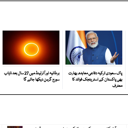
پاک سعودی ترکیہ دفاعی معاہدہ، بھارت
برطانیہ اور آئرلینڈ میں 27 سال بعد نایاب
بھی پاکستان کے اسٹریٹجک فوائد کا
سورج گرہن دیکھا جائے گا
معترف