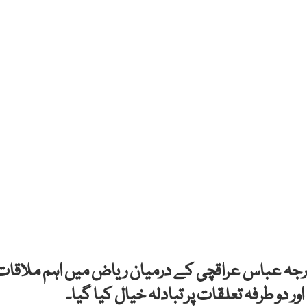
خارجہ عباس عراقچی کے درمیان ریاض میں اہم ملاقات
دو طرفہ تعلقات پر تبادلہ خیال کیا گیا۔