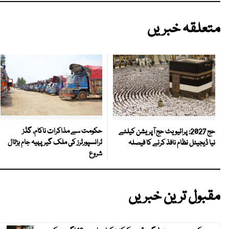
متعلقہ خبریں
حکومت سے مذاکرات ناکام، گڈز
حج 2027: پرائیویٹ حج آپریشن کیلئے
ٹرانسپورٹرز کی ملک گیر پہیہ جام ہڑتال
نیا ڈیجیٹل نظام نافذ کرنے کا فیصلہ
شروع
مقبول ترین خبریں