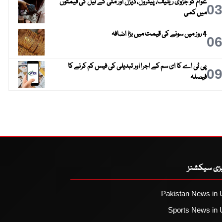
عوام کو جزوی ریلیف، پیٹرول، ڈیزل اور مٹی کے تیل کی قیمتوں
0
میں کمی
4 روز میں سونے کی قیمت میں بڑا اضافہ
0
پی ٹی اے کا ای سم کے اجرا اور تبدیلی کی فیس کم کرنے کا
0
فیصلہ
یزی سیکشنز
Pakistan News in 
Sports News in 