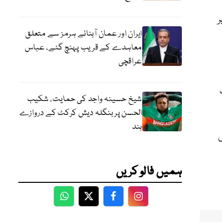
ر
ایران اور عمان آبنائے ہرمز سے متعلق
معاہدے کے قریب پہنچ گئے، عباس
عراقچی
شیخ حسینہ واجد کی حمایت، شکیب
الحسن پر بنگلہ دیش کرکٹ کے دروازے
بند
ہمیں فالو کریں
WhatsApp
Twitter
Facebook
Facebook