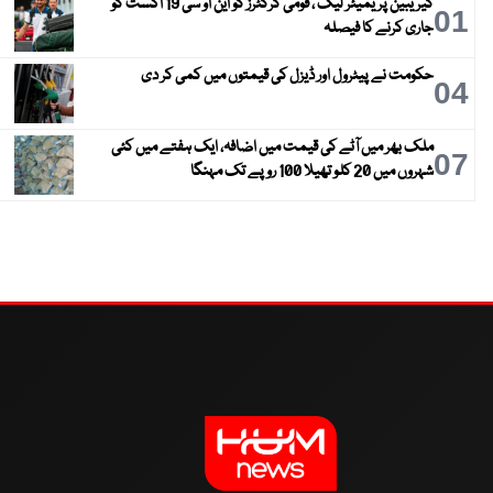
کیریبین پریمیئر لیگ ، قومی کرکٹرز کو این او سی 19 اگست کو
01
جاری کرنے کا فیصلہ
حکومت نے پیٹرول اور ڈیزل کی قیمتوں میں کمی کر دی
04
ملک بھر میں آٹے کی قیمت میں اضافہ، ایک ہفتے میں کئی
07
شہروں میں 20 کلو تھیلا 100 روپے تک مہنگا