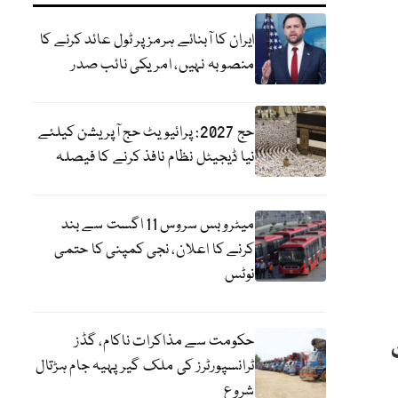
ایران کا آبنائے ہرمز پر ٹول عائد کرنے کا
منصوبہ نہیں، امریکی نائب صدر
حج 2027: پرائیویٹ حج آپریشن کیلئے
نیا ڈیجیٹل نظام نافذ کرنے کا فیصلہ
میٹرو بس سروس 11 اگست سے بند
کرنے کا اعلان، نجی کمپنی کا حتمی
نوٹس
حکومت سے مذاکرات ناکام، گڈز
ٹرانسپورٹرز کی ملک گیر پہیہ جام ہڑتال
شروع