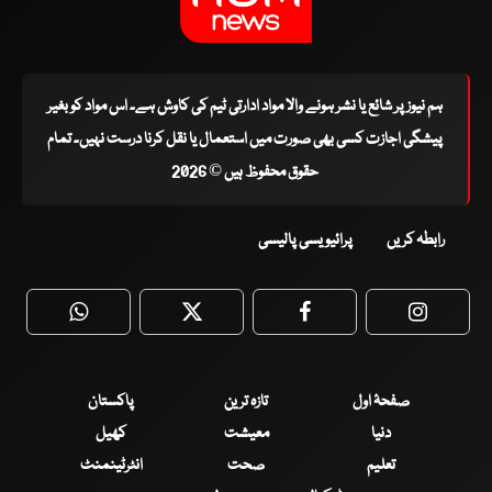
ہم نیوز پر شائع یا نشر ہونے والا مواد ادارتی ٹیم کی کاوش ہے۔ اس مواد کو بغیر
پیشگی اجازت کسی بھی صورت میں استعمال یا نقل کرنا درست نہیں۔ تمام
حقوق محفوظ ہیں © 2026
رابطہ کریں
پرائیویسی پالیسی
WhatsApp
Twitter
Facebook
Faceboo
صفحۂ اول
تازہ ترین
پاکستان
دنیا
معیشت
کھیل
تعلیم
صحت
انٹرٹینمنٹ