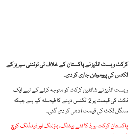
کرکٹ ویسٹ انڈیز نے پاکستان کے خلاف ٹی ٹوئنٹی سیریز کے
ٹکٹس کی پروموشن جاری کر دی۔
ویسٹ انڈیز نے شائقین کرکٹ کو متوجہ کرنے کے لیے ایک
ٹکٹ کی قیمت پر 2 ٹکٹس دینے کا فیصلہ کیا ہے جبکہ
سنگل ٹکٹ کی قیمت آدھی کر دی گئی۔
پاکستان کرکٹ بورڈ کا نئے بیٹنگ، باؤلنگ اور فیلڈنگ کوچ