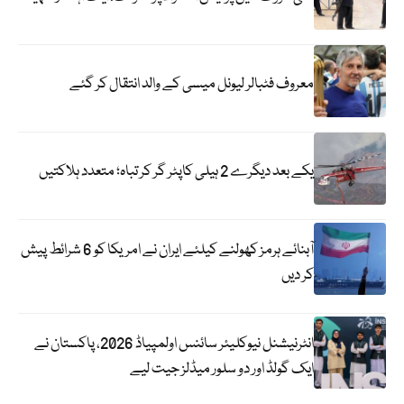
معروف فٹبالر لیونل میسی کے والد انتقال کر گئے
یکے بعد دیگرے 2 ہیلی کاپٹر گر کر تباہ؛ متعدد ہلاکتیں
آبنائے ہرمز کھولنے کیلئے ایران نے امریکا کو 6 شرائط پیش
کر دیں
انٹرنیشنل نیوکلیئر سائنس اولمپیاڈ 2026، پاکستان نے
ایک گولڈ اور دو سلور میڈلز جیت لیے