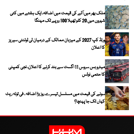
ملک بھر میں آٹے کی قیمت میں اضافہ، ایک ہفتے میں کئی
شہروں میں 20 کلو تھیلا 100 روپے تک مہنگا
ورلڈ کپ 2027 کے میزبان ممالک کے درمیان ٹی ٹوئنٹی سیریز
کا اعلان
میٹرو بس سروس 11 اگست سے بند کرنے کا اعلان، نجی کمپنی
کا حتمی نوٹس
سونے کی قیمت میں مسلسل تیسرے روز بڑا اضافہ ، فی تولہ ریٹ
کہاں تک جا پہنچا؟