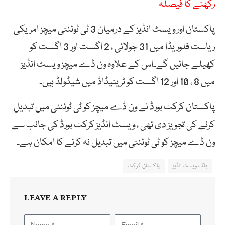
رکھنے کا فیصلہ
پاکستان اور ویسٹ انڈیز کے درمیان 3 ٹی ٹوئنٹی میچز امریکی
ریاست فلوریڈا میں 31 جولائی ، 2 اگست اور 3 اگست کو
کھیلے جائیں گے۔اس کے علاوہ ون ڈے میچز ویسٹ انڈیز
میں 8 ، 10 اور 12 اگست کو ٹرینیڈاڈ میں شیڈولڈ ہیں۔
پاکستان کرکٹ بورڈ نے ون ڈے میچز کو ٹی ٹوئنٹی میں تبدیل
کرنے کی تجویز دی تھی ، ویسٹ انڈیز کرکٹ بورڈ کی جانب سے
ون ڈے میچز کو ٹی ٹوئنٹی میں تبدیل نہ کرنے کا امکان ہے۔
پاک ویسٹ انڈیز
پاکستان کرکٹ
LEAVE A REPLY