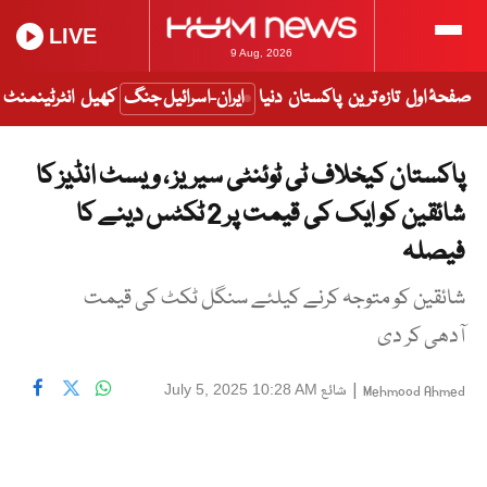
LIVE
9 Aug, 2026
صفحۂ اول
تازہ ترین
پاکستان
دنیا
ایران-اسرائیل جنگ
کھیل
انٹرٹینمنٹ
پاکستان کیخلاف ٹی ٹوئنٹی سیریز ، ویسٹ انڈیز کا
شائقین کو ایک کی قیمت پر 2 ٹکٹس دینے کا
فیصلہ
شائقین کو متوجہ کرنے کیلئے سنگل ٹکٹ کی قیمت
آدھی کر دی
|
شائع
July 5, 2025 10:28 AM
Mehmood Ahmed