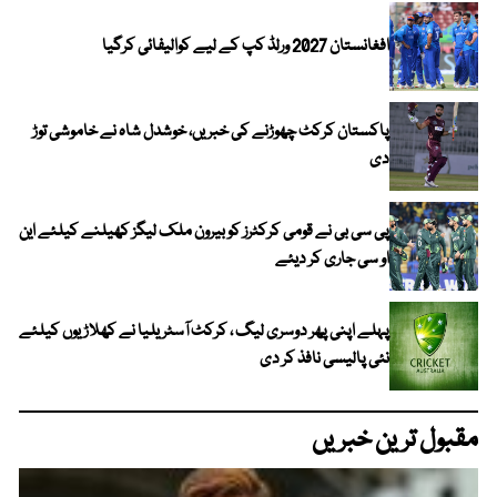
افغانستان 2027 ورلڈ کپ کے لیے کوالیفائی کرگیا
پاکستان کرکٹ چھوڑنے کی خبریں، خوشدل شاہ نے خاموشی توڑ
دی
پی سی بی نے قومی کرکٹرز کو بیرون ملک لیگز کھیلنے کیلئے این
او سی جاری کر دیئے
پہلے اپنی پھر دوسری لیگ ، کرکٹ آسٹریلیا نے کھلاڑیوں کیلئے
نئی پالیسی نافذ کر دی
مقبول ترین خبریں