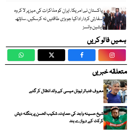
پاکستان نے امریکا، ایران کو مذاکرات کی میز پر لا کر وہ
سفارتی کردار اداکیا جو بڑی طاقتیں نہ کرسکیں، ساؤتھ
ایشین وائسز
ہمیں فالو کریں
WhatsApp
Twitter
Facebook
Faceboo
متعلقہ خبریں
معروف فٹبالر لیونل میسی کے والد انتقال کر گئے
شیخ حسینہ واجد کی حمایت، شکیب الحسن پر بنگلہ دیش
کرکٹ کے دروازے بند