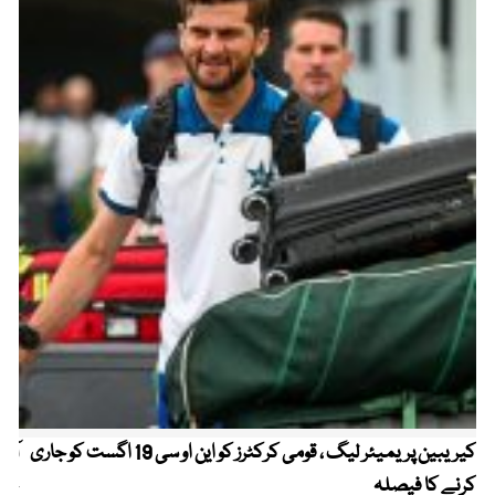
کیریبین پریمیئر لیگ ، قومی کرکٹرز کو این او سی 19 اگست کو جاری
آز
کرنے کا فیصلہ
چھی