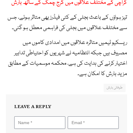
کراچی کے مختلف علاقوں میں گرج چمک کے ساتھ بارش
تیز ہواؤں کے باعث بجلی کے کئی فیڈرز بھی متاثر ہوئے، جس
سے مختلف علاقوں میں بجلی کی فراہمی معطل ہو گئی۔
ریسکیو ٹیمیں متاثرہ علاقوں میں امدادی کاموں میں
مصروف ہیں جبکہ انتظامیہ نے شہریوں کو احتیاطی تدابیر
اختیار کرنے کی ہدایت کی ہے، محکمہ موسمیات کے مطابق
مزید بارش کا امکان ہے۔
طوفانی بارش
LEAVE A REPLY