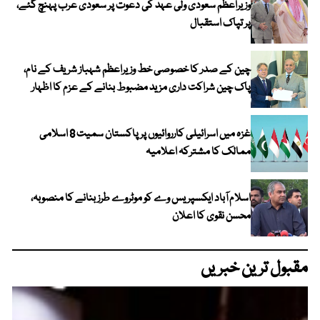
وزیراعظم سعودی ولی عہد کی دعوت پر سعودی عرب پہنچ گئے،
پر تپاک استقبال
چین کے صدر کا خصوصی خط وزیراعظم شہباز شریف کے نام،
پاک چین شراکت داری مزید مضبوط بنانے کے عزم کا اظہار
غزہ میں اسرائیلی کارروائیوں پر پاکستان سمیت 8 اسلامی
ممالک کا مشترکہ اعلامیہ
اسلام آباد ایکسپریس وے کو موٹروے طرز بنانے کا منصوبہ،
محسن نقوی کا اعلان
مقبول ترین خبریں