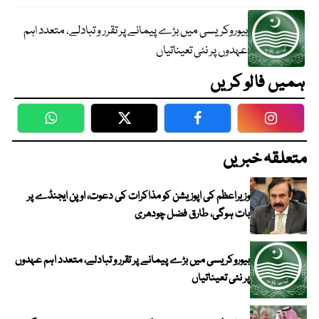
بیوروکریسی میں بڑے پیمانے پر تقرر و تبادلے، متعدد اہم
عہدوں پر نئی تعیناتیاں
ہمیں فالو کریں
WhatsApp
Twitter
Facebook
Faceboo
متعلقہ خبریں
وزیراعظم کی اپوزیشن کو مذاکرات کی دعوت، اوپن ایجنڈے پر
بات ہوگی، طارق فضل چودھری
بیوروکریسی میں بڑے پیمانے پر تقرر و تبادلے، متعدد اہم عہدوں
پر نئی تعیناتیاں