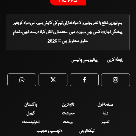
ہم نیوز پر شائع یا نشر ہونے والا مواد ادارتی ٹیم کی کاوش ہے۔ اس مواد کو بغیر
پیشگی اجازت کسی بھی صورت میں استعمال یا نقل کرنا درست نہیں۔ تمام
حقوق محفوظ ہیں © 2026
رابطہ کریں
پرائیویسی پالیسی
WhatsApp
Twitter
Facebook
Faceboo
صفحۂ اول
تازہ ترین
پاکستان
دنیا
معیشت
کھیل
تعلیم
صحت
انٹرٹینمنٹ
ٹیکنالوجی
دلچسپ و عجیب