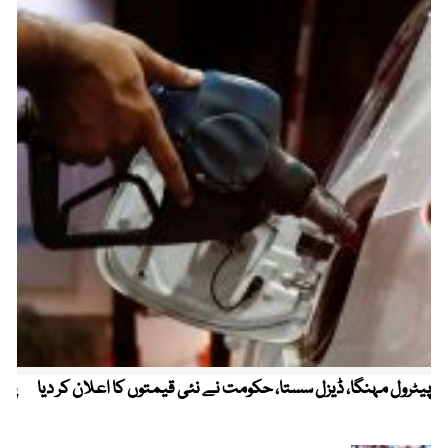
پیٹرول مہنگا، ڈیزل سستا، حکومت نے نئی قیمتوں کا اعلان کر دیا
پنج