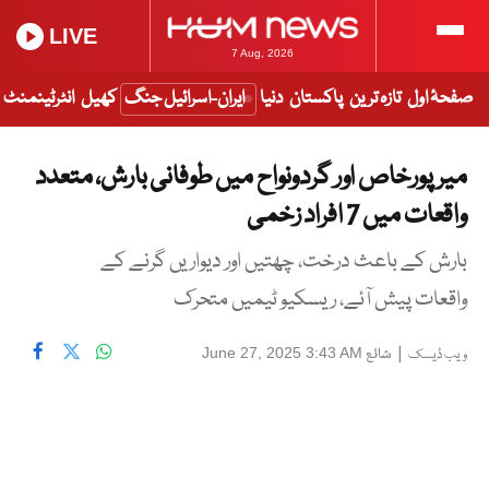
LIVE
7 Aug, 2026
صفحۂ اول
تازہ ترین
پاکستان
دنیا
ایران-اسرائیل جنگ
کھیل
انٹرٹینمنٹ
میرپورخاص اور گردونواح میں طوفانی بارش، متعدد
واقعات میں 7 افراد زخمی
بارش کے باعث درخت، چھتیں اور دیواریں گرنے کے
واقعات پیش آئے، ریسکیو ٹیمیں متحرک
|
شائع
June 27, 2025 3:43 AM
ویب ڈیسک