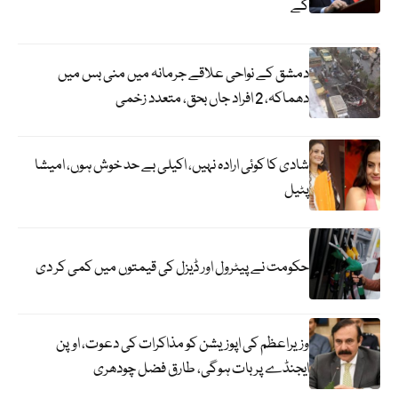
گے
دمشق کے نواحی علاقے جرمانہ میں منی بس میں
دھماکہ، 2 افراد جاں بحق، متعدد زخمی
شادی کا کوئی ارادہ نہیں، اکیلی بے حد خوش ہوں، امیشا
پٹیل
حکومت نے پیٹرول اور ڈیزل کی قیمتوں میں کمی کر دی
وزیراعظم کی اپوزیشن کو مذاکرات کی دعوت، اوپن
ایجنڈے پر بات ہوگی، طارق فضل چودھری