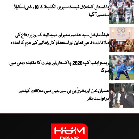
پاکستان کیخلاف ٹیسٹ سیریز ، انگلینڈ کا 16 رکنی اسکواڈ
سامنے آ گیا
فیلڈ مارشل سید عاصم منیر اور صومالیہ کے وزیر دفاع کی
ملاقات، دفاعی تعاون اور استعدادِ کار بڑھانے کے عزم کا اعادہ
ویمنز ایشیا کپ 2026، پاکستان اور بھارت کا مقابلہ دبئی میں
ہو گا
عمران خان اور بشریٰ بی بی سے جیل میں ملاقات کیلئے
درخواست دائر