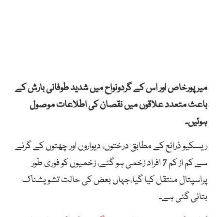
میرپورخاص اور اس کے گردونواح میں شدید طوفانی بارش کے
باعث متعدد علاقوں میں نقصان کی اطلاعات موصول
ہوئیں۔
ریسکیو ذرائع کے مطابق درختوں، دیواروں اور چھتوں کے گرنے
سے کم از کم 7 افراد زخمی ہو گئے، زخمیوں کو فوری طور
پراسپتال منتقل کیا گیا،جہاں بعض کی حالت تشویشناک
بتائی گئی ہے۔