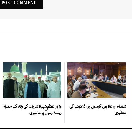
شہداء اور غازیوں کو سول ایوارڈز دینے کی
وزیر اعظم شہباز شریف کی وفد کے ہمراہ
منظوری
روضہ رسولؐ پر حاضری