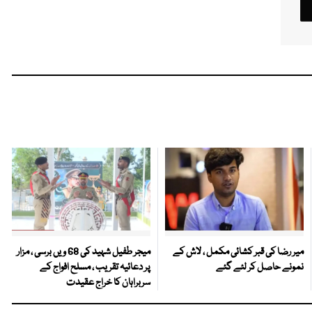
میر رضا کی قبر کشائی مکمل ، لاش کے
میجر طفیل شہید کی 68 ویں برسی ، مزار
نمونے حاصل کر لئے گئے
پر دعائیہ تقریب ، مسلح افواج کے
سربراہان کا خراج عقیدت