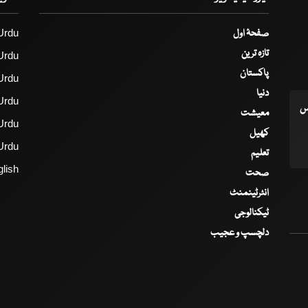
صفحۂ اول
Urdu
تازہ ترین
Urdu
پاکستان
Urdu
دنیا
Urdu
اس
معیشت
Urdu
کھیل
Urdu
تعلیم
lish
صحت
انٹرٹینمنٹ
ٹیکنالوجی
دلچسپ و عجیب