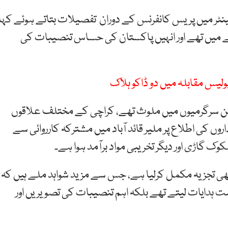
ٹر میں پریس کانفرنس کے دوران تفصیلات بتاتے ہوئے کہا
ے میں تھے اور انہیں پاکستان کی حساس تنصیبات کی
لیس مقابلہ میں دو ڈاکو ہلاک
ن سرگرمیوں میں ملوث تھے، کراچی کے مختلف علاقوں
 کی اطلاع پر ملیر قائد آباد میں مشترکہ کارروائی سے
وک گاڑی اور دیگر تخریبی مواد برآمد ہوا ہے۔
کا بھی تجزیہ مکمل کرلیا ہے، جس سے مزید شواہد ملے ہیں کہ
ست ہدایات لیتے تھے بلکہ اہم تنصیبات کی تصویریں اور