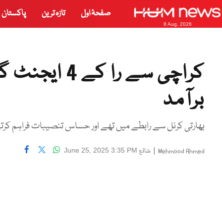
صفحۂ اول
تازہ ترین
پاکستان
8 Aug, 2026
کراچی سے را ک
برآمد
بھارتی کرنل سے رابطے میں تھے اور حساس تنصیبات فراہم کرت
|
شائع
June 25, 2025 3:35 PM
Mehmood Ahmed