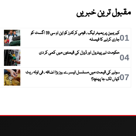
مقبول ترین خبریں
کیریبین پریمیئر لیگ ، قومی کرکٹرز کو این او سی 19 اگست کو
01
جاری کرنے کا فیصلہ
حکومت نے پیٹرول اور ڈیزل کی قیمتوں میں کمی کر دی
04
سونے کی قیمت میں مسلسل تیسرے روز بڑا اضافہ ، فی تولہ ریٹ
07
کہاں تک جا پہنچا؟