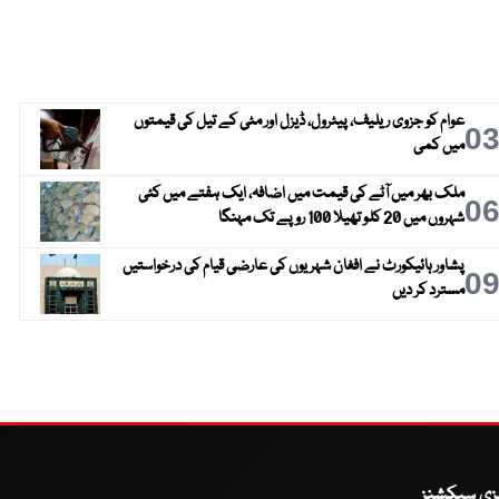
عوام کو جزوی ریلیف، پیٹرول، ڈیزل اور مٹی کے تیل کی قیمتوں
0
میں کمی
ملک بھر میں آٹے کی قیمت میں اضافہ، ایک ہفتے میں کئی
0
شہروں میں 20 کلو تھیلا 100 روپے تک مہنگا
پشاور ہائیکورٹ نے افغان شہریوں کی عارضی قیام کی درخواستیں
0
مسترد کر دیں
یزی سیکشنز