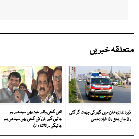
متعلقہ خبریں
الٹی گنتی والے خود بھی سیدھے ہو
ڈیرہ غازی خان میں گھر کی چھت گر گئی
جائیں گے ، ان کی گنتی بھی سیدھی ہو
، 2 جاں بحق ، 3 افراد زخمی
جائیگی ، رانا ثناء اللہ