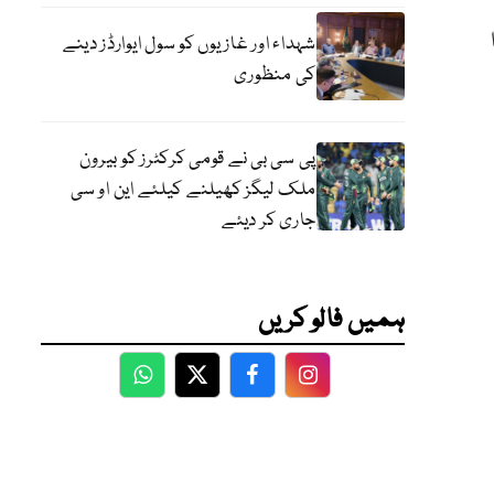
شہداء اور غازیوں کو سول ایوارڈز دینے
کی منظوری
پی سی بی نے قومی کرکٹرز کو بیرون
ملک لیگز کھیلنے کیلئے این او سی
جاری کر دیئے
ہمیں فالو کریں
WhatsApp
Twitter
Facebook
Facebook