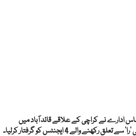
ساس ادارے نے کراچی کے علاقے قائد آباد میں
نے والے 4 ایجنٹس کو گرفتار کرلیا۔