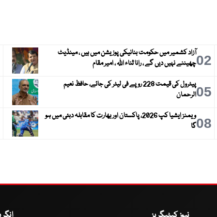
آزاد کشمیر میں حکومت بنانیکی پوزیشن میں ہیں ، مینڈیٹ
3
02
چھیننے نہیں دیں گے ، رانا ثناء اللہ ، امیر مقام
پیٹرول کی قیمت 228 روپے فی لیٹر کی جائے، حافظ نعیم
6
05
الرحمان
ویمنز ایشیا کپ 2026، پاکستان اور بھارت کا مقابلہ دبئی میں ہو
9
08
گا
نیوز کیٹیگریز
انگر