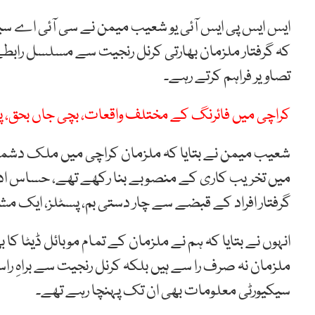
ایس ایس پی ایس آئی یو شعیب میمن نے سی آئی اے سین
کہ گرفتار ملزمان بھارتی کرنل رنجیت سے مسلسل رابط
تصاویر فراہم کرتے رہے۔
کراچی میں فائرنگ کے مختلف واقعات، بچی جاں بحق، پو
شعیب میمن نے بتایا کہ ملزمان کراچی میں ملک دشم
میں تخریب کاری کے منصوبے بنا رکھے تھے، حساس اداروں
گرفتار افراد کے قبضے سے چار دستی بم، پسٹلز، ایک مشک
انہوں نے بتایا کہ ہم نے ملزمان کے تمام موبائل ڈیٹا 
ملزمان نہ صرف را سے ہیں بلکہ کرنل رنجیت سے براہِ را
سیکیورٹی معلومات بھی ان تک پہنچا رہے تھے۔