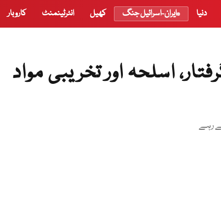
دنیا
ایران-اسرائیل جنگ
کھیل
انٹرٹینمنٹ
کاروبار
ے 4 ایجنٹ گرفتار، اسلحہ اور تخریبی مواد
ے رہے