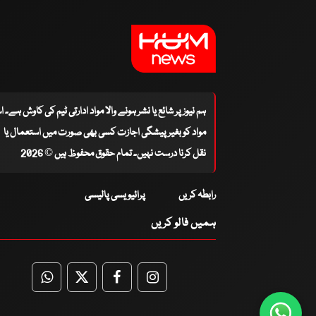
ہم نیوز پر شائع یا نشر ہونے والا مواد ادارتی ٹیم کی کاوش ہے۔ 
مواد کو بغیر پیشگی اجازت کسی بھی صورت میں استعمال یا
نقل کرنا درست نہیں۔ تمام حقوق محفوظ ہیں © 2026
رابطہ کریں
پرائیویسی پالیسی
ہمیں فالو کریں
WhatsApp
Twitter
Facebook
Facebook