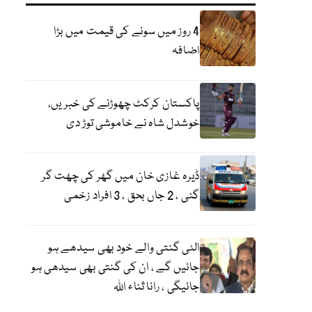
4 روز میں سونے کی قیمت میں بڑا
اضافہ
پاکستان کرکٹ چھوڑنے کی خبریں،
خوشدل شاہ نے خاموشی توڑ دی
ڈیرہ غازی خان میں گھر کی چھت گر
گئی ، 2 جاں بحق ، 3 افراد زخمی
الٹی گنتی والے خود بھی سیدھے ہو
جائیں گے ، ان کی گنتی بھی سیدھی ہو
جائیگی ، رانا ثناء اللہ