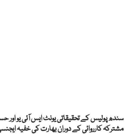
سندھ پولیس کے تحقیقاتی یونٹ ایس آئی یو اور ح
مشترکہ کارروائی کے دوران بھارت کی خفیہ ایجنسی ’را‘ سے تعلق رکھ