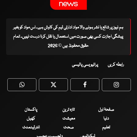
ہم نیوز پر شائع یا نشر ہونے والا مواد ادارتی ٹیم کی کاوش ہے۔ اس مواد کو بغیر
پیشگی اجازت کسی بھی صورت میں استعمال یا نقل کرنا درست نہیں۔ تمام
حقوق محفوظ ہیں © 2026
رابطہ کریں
پرائیویسی پالیسی
WhatsApp
Twitter
Facebook
Faceboo
صفحۂ اول
تازہ ترین
پاکستان
دنیا
معیشت
کھیل
تعلیم
صحت
انٹرٹینمنٹ
ٹیکنالوجی
دلچسپ و عجیب