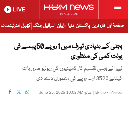
LIVE
10 Aug, 2026
صفحۂ اول
تازہ ترین
پاکستان
دنیا
ایران-اسرائیل جنگ
کھیل
انٹرٹینمنٹ
بجلی کے بنیادی ٹیرف میں 1 روپے 50 پیسے فی
یونٹ کمی کی منظوری
نیپرا نے بجلی تقسیم کار کمپنیوں کی ریونیو ضروریات
کیلئے 3520 ارب روپے کی منظوری دے دی
|
شائع
June 25, 2025 10:02 AM
Mehmood Ahmed