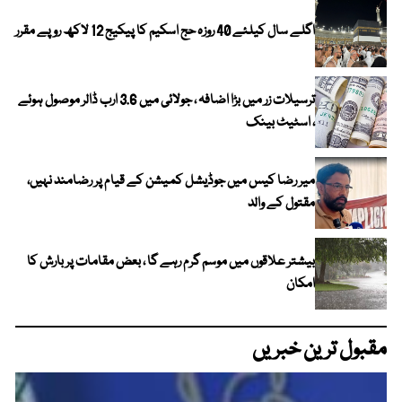
اگلے سال کیلئے 40 روزہ حج اسکیم کا پیکیج 12 لاکھ روپے مقرر
ترسیلات زر میں بڑا اضافہ ، جولائی میں 3.6 ارب ڈالر موصول ہوئے
، اسٹیٹ بینک
میر رضا کیس میں جوڈیشل کمیشن کے قیام پر رضامند نہیں،
مقتول کے والد
بیشتر علاقوں میں موسم گرم رہے گا ، بعض مقامات پر بارش کا
امکان
مقبول ترین خبریں