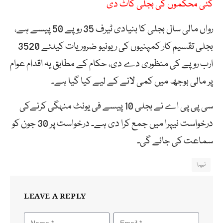
کئی محکموں کی بجلی کاٹ دی
رواں مالی سال بجلی کا بنیادی ٹیرف 35 روپے 50 پیسے ہے،
بجلی تقسیم کار کمپنیوں کی ریونیو ضروریات کیلئے 3520
ارب روپے کی منظوری دے دی، حکام کے مطابق یہ اقدام عوام
پر مالی بوجھ میں کمی لانے کے لیے کیا گیا ہے۔
سی پی پی اے نے بجلی 10 پیسے فی یونٹ منہگی کرنےکی
درخواست نیپرا میں جمع کرا دی ہے۔ درخواست پر 30 جون کو
سماعت کی جائے گی۔
نیپرا
LEAVE A REPLY