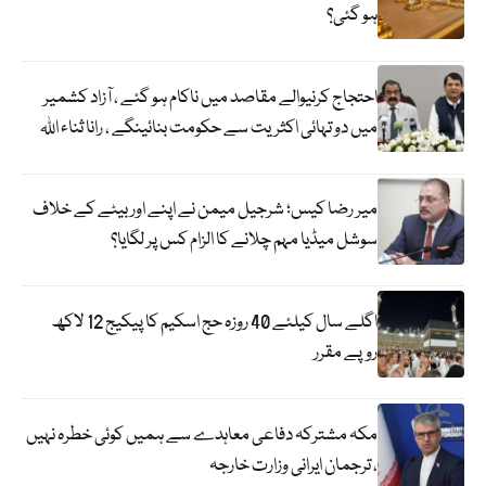
ہو گئی؟
احتجاج کرنیوالے مقاصد میں ناکام ہو گئے ، آزاد کشمیر
میں دو تہائی اکثریت سے حکومت بنائینگے ، رانا ثناء اللہ
میر رضا کیس؛ شرجیل میمن نے اپنے اور بیٹے کے خلاف
سوشل میڈیا مہم چلانے کا الزام کس پر لگایا؟
اگلے سال کیلئے 40 روزہ حج اسکیم کا پیکیج 12 لاکھ
روپے مقرر
مکہ مشترکہ دفاعی معاہدے سے ہمیں کوئی خطرہ نہیں
، ترجمان ایرانی وزارت خارجہ