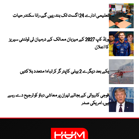
تعلیمی ادارے 24 اگست تک بند رہیں گے، رانا سکندر حیات
ورلڈ کپ 2027 کے میزبان ممالک کے درمیان ٹی ٹوئنٹی سیریز
کا اعلان
یکے بعد دیگرے 2 ہیلی کاپٹر گر کر تباہ؛ متعدد ہلاکتیں
فوجی کارروائی کے بجائے تہران پر معاشی دباؤ کو ترجیح دے رہے
ہیں، امریکی صدر