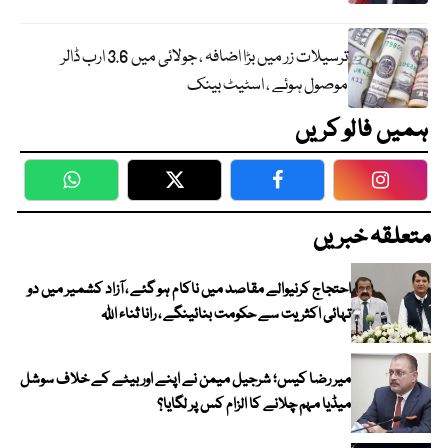
ترسیلات زر میں بڑا اضافہ ، جولائی میں 3.6 ارب ڈالر
موصول ہوئے ، اسٹیٹ بینک
ہمیں فالو کریں
WhatsApp
Twitter
Facebook
Faceboo
متعلقہ خبریں
احتجاج کرنیوالے مقاصد میں ناکام ہو گئے ، آزاد کشمیر میں دو
تہائی اکثریت سے حکومت بنائینگے ، رانا ثناء اللہ
میر رضا کیس؛ شرجیل میمن نے اپنے اور بیٹے کے خلاف سوشل
میڈیا مہم چلانے کا الزام کس پر لگایا؟