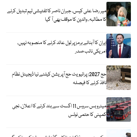
میر رضا علی کیس، جبران ناصر کا تفتیشی ٹیم تبدیل کرنے
کا مطالبہ، والدین کا موقف بھی آ گیا
ایران کا آبنائے ہرمز پر ٹول عائد کرنے کا منصوبہ نہیں،
امریکی نائب صدر
حج 2027: پرائیویٹ حج آپریشن کیلئے نیا ڈیجیٹل نظام
نافذ کرنے کا فیصلہ
میٹرو بس سروس 11 اگست سے بند کرنے کا اعلان، نجی
کمپنی کا حتمی نوٹس