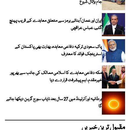
جام ہڑتال شروع
ایران اور عمان آبنائے ہرمز سے متعلق معاہدے کے قریب پہنچ
گئے، عباس عراقچی
پاک سعودی ترکیہ دفاعی معاہدہ، بھارت بھی پاکستان کے
اسٹریٹجک فوائد کا معترف
مکہ دفاعی معاہدے کا اسلامی ممالک کی جانب سے بھرپور
خیرمقدم، اہم پیشرفت قرار دے دیا
برطانیہ اور آئرلینڈ میں 27 سال بعد نایاب سورج گرہن دیکھا جائے
گا
مقبول ترین خبریں