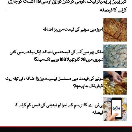
کیریبین پریمیئر لیگ ، قومی کرکٹرز کو این او سی 19 اگست کو جاری
آز
کرنے کا فیصلہ
چھی
4 روز میں سونے کی قیمت میں بڑا اضافہ
ملک بھر میں آٹے کی قیمت میں اضافہ، ایک ہفتے میں کئی
شہروں میں 20 کلو تھیلا 100 روپے تک مہنگا
سونے کی قیمت میں مسلسل تیسرے روز بڑا اضافہ ، فی تولہ ریٹ
کہاں تک جا پہنچا؟
پی ٹی اے کا ای سم کے اجرا اور تبدیلی کی فیس کم کرنے کا
فیصلہ