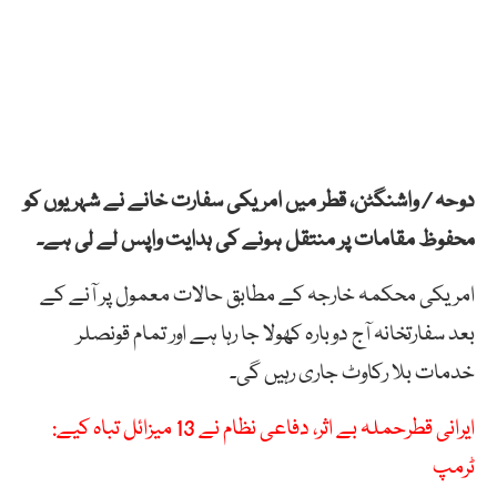
دوحہ / واشنگٹن، قطر میں امریکی سفارت خانے نے شہریوں کو
محفوظ مقامات پر منتقل ہونے کی ہدایت واپس لے لی ہے۔
امریکی محکمہ خارجہ کے مطابق حالات معمول پر آنے کے
بعد سفارتخانہ آج دوبارہ کھولا جا رہا ہے اور تمام قونصلر
خدمات بلا رکاوٹ جاری رہیں گی۔
ایرانی قطرحملہ بے اثر، دفاعی نظام نے 13 میزائل تباہ کیے:
ٹرمپ