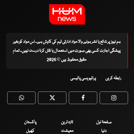
ہم نیوز پر شائع یا نشر ہونے والا مواد ادارتی ٹیم کی کاوش ہے۔ اس مواد کو بغیر
پیشگی اجازت کسی بھی صورت میں استعمال یا نقل کرنا درست نہیں۔ تمام
حقوق محفوظ ہیں © 2026
رابطہ کریں
پرائیویسی پالیسی
WhatsApp
Twitter
Facebook
Faceboo
صفحۂ اول
تازہ ترین
پاکستان
دنیا
معیشت
کھیل