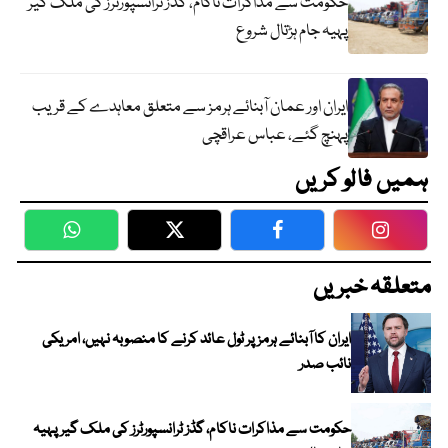
حکومت سے مذاکرات ناکام، گڈز ٹرانسپورٹرز کی ملک گیر
پہیہ جام ہڑتال شروع
ایران اور عمان آبنائے ہرمز سے متعلق معاہدے کے قریب
پہنچ گئے، عباس عراقچی
ہمیں فالو کریں
WhatsApp
Twitter
Facebook
Faceboo
متعلقہ خبریں
ایران کا آبنائے ہرمز پر ٹول عائد کرنے کا منصوبہ نہیں، امریکی
نائب صدر
حکومت سے مذاکرات ناکام، گڈز ٹرانسپورٹرز کی ملک گیر پہیہ