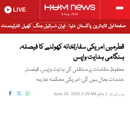
LIVE
8 Aug, 2026
صفحۂ اول
تازہ ترین
پاکستان
دنیا
ایران-اسرائیل جنگ
کھیل
انٹرٹینمنٹ
قطرمیں امریکی سفارتخانہ کھولنے کا فیصلہ،
ہنگامی ہدایت واپس
محفوظ مقامات پر منتقلی کی ہدایت واپس، قونصلر
خدمات بحال ہوں گی: امریکی محکمہ خارجہ
|
شائع
June 24, 2025 2:29 AM
ویب ڈیسک