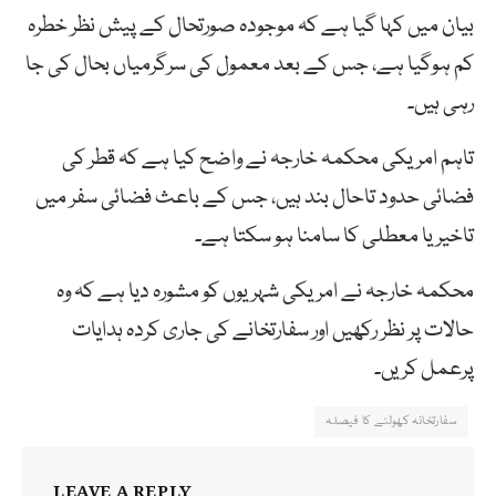
بیان میں کہا گیا ہے کہ موجودہ صورتحال کے پیش نظر خطرہ
کم ہوگیا ہے، جس کے بعد معمول کی سرگرمیاں بحال کی جا
رہی ہیں۔
تاہم امریکی محکمہ خارجہ نے واضح کیا ہے کہ قطر کی
فضائی حدود تاحال بند ہیں، جس کے باعث فضائی سفر میں
تاخیر یا معطلی کا سامنا ہو سکتا ہے۔
محکمہ خارجہ نے امریکی شہریوں کو مشورہ دیا ہے کہ وہ
حالات پر نظر رکھیں اور سفارتخانے کی جاری کردہ ہدایات
پرعمل کریں۔
سفارتخانہ کھولنے کا فیصلہ
LEAVE A REPLY