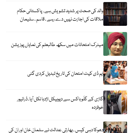
والد کی صحت پر شدید تشویش ہے، پاکستانی حکام
ملاقات کی اجازت نہیں دے رہے ، قاسم ، سلیمان
میٹرک امتحانات میں سکھ طالبعلم کی نمایاں پوزیشن
ایم ڈی کیٹ امتحان کی تاریخ تبدیل کردی گئی
گاڑی کے گلَو باکس سے دیوہیکل اژدہا نکل آیا، ڈرائیور
خوفزدہ
دھوکا دہی کیس ، بھارتی عدالت نے سلمان خان اور ان کی