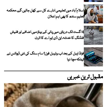
اسلام آباد میں تعلیمی ادارے کل سے کھل جائیں گے، محکمہ
تعلیم سندھ کا بھی اہم اعلان
4 اگست تک دریاؤں میں پانی کے بہاؤ میں اضافے اور فلیش
فلڈنگ کا خدشہ، این ڈی ایم اے کا الرٹ
فولڈ ایبل کے بعد اب رولیبل فون؟ سام سنگ کی نئی ڈیوائس نے
تہلکہ مچا دیا
مقبول ترین خبریں