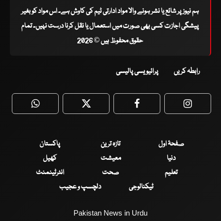
ہم نیوز پر شائع یا نشر ہونے والا مواد ادارتی ٹیم کی کاوش ہے۔ اس مواد کو بغیر
پیشگی اجازت کسی بھی صورت میں استعمال یا نقل کرنا درست نہیں۔ تمام
حقوق محفوظ ہیں © 2026
رابطہ کریں
پرائیویسی پالیسی
WhatsApp
Twitter
Facebook
Faceboo
صفحۂ اول
تازہ ترین
پاکستان
دنیا
معیشت
کھیل
تعلیم
صحت
انٹرٹینمنٹ
ٹیکنالوجی
دلچسپ و عجیب
Pakistan News in Urdu