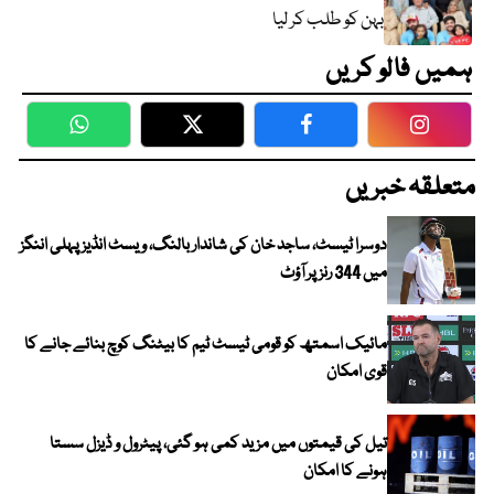
بہن کو طلب کر لیا
ہمیں فالو کریں
WhatsApp
Twitter
Facebook
Faceboo
متعلقہ خبریں
دوسرا ٹیسٹ، ساجد خان کی شاندار بالنگ، ویسٹ انڈیز پہلی اننگز
میں 344 رنز پر آؤٹ
مائیک اسمتھ کو قومی ٹیسٹ ٹیم کا بیٹنگ کوچ بنائے جانے کا
قوی امکان
تیل کی قیمتوں میں مزید کمی ہو گئی، پیٹرول و ڈیزل سستا
ہونے کا امکان