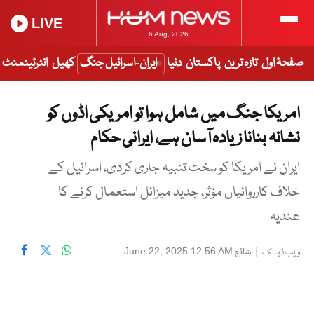
LIVE
6 Aug, 2026
صفحۂ اول
تازہ ترین
پاکستان
دنیا
ایران-اسرائیل جنگ
کھیل
انٹرٹینمنٹ
امریکا جنگ میں شامل ہوا تو امریکی اڈوں کو
نشانہ بنانا زیادہ آسان ہے، ایرانی حکام
ایران نے امریکا کو سخت تنبیہ جاری کردی، اسرائیل کے
خلاف کارروائیاں مؤثر، جدید میزائل استعمال کرنے کا
عندیہ
|
شائع
June 22, 2025 12:56 AM
ویب ڈیسک