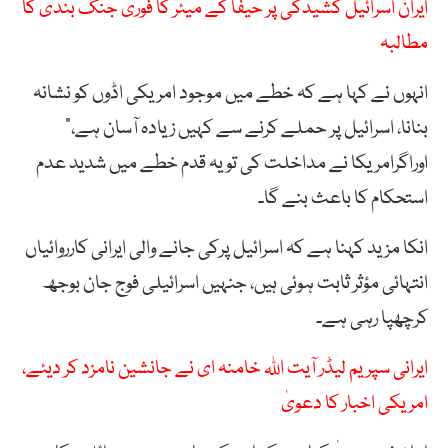
ایران اسرائیل کشیدگی پر حیفا کے میئر کا فوری جنگ بندی کا
مطالبہ
انہوں نے کہا ہے کہ خطے میں موجود امریکی اڈوں کو نشانہ
بنانا، اسرائیل پر حملے کرنے سے کہیں زیادہ آسان ہے،”
اوراگرامریکا نے مداخلت کی تو یہ قدم خطے میں شدید عدم
استحکام کا باعث بنے گا۔
انکا مزید کہنا ہے کہ اسرائیل پرکی جانے والی ایرانی کارروائیاں
انتہائی مؤثر ثابت ہوئی ہیں، جنہیں اسرائیلی فوج جان بوجھ
کرچھپا رہی ہے۔
ایرانی سپریم لیڈر آیت اللہ خامنہ ای نے جانشین نامزد کر دیئے،
امریکی اخبار کا دعویٰ