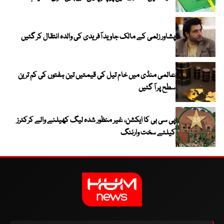
پشاور زلمی کے مالک جاوید آفریدی کی والدہ انتقال کر گئیں
عالمی منڈی میں خام تیل کی قیمتیں تین ہفتوں کی کم ترین
سطح پر آ گئیں
پی سی بی کا ایکشن، غیر منظور شدہ لیگ کھیلنے والے کرکٹرز
کیلئے سخت وارننگ