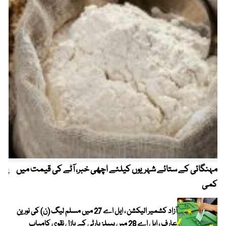
مہنگائی کے ستائے شہریوں کیلئے اچھی خبر، آٹے کی قیمت میں
پیٹ
کمی
آزاد کشمیر الیکشن ، ایل اے 27 میں مسلم لیگ (ن) کی نورین
عارف ، ایل اے 28 میں پیپلز پارٹی کے بازل نقوی کامیاب