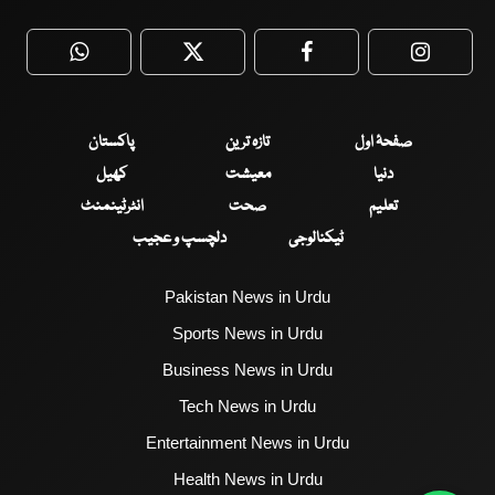
WhatsApp
Twitter
Facebook
Faceboo
صفحۂ اول
تازہ ترین
پاکستان
دنیا
معیشت
کھیل
تعلیم
صحت
انٹرٹینمنٹ
ٹیکنالوجی
دلچسپ و عجیب
Pakistan News in Urdu
Sports News in Urdu
Business News in Urdu
Tech News in Urdu
Entertainment News in Urdu
Health News in Urdu