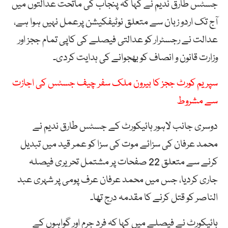
جسٹس طارق ندیم نے کہا کہ پنجاب کی ماتحت عدالتوں میں
آج تک اردو زبان سے متعلق نوٹیفکیشن پرعمل نہیں ہوا ہے،
عدالت نے رجسٹرار کو عدالتی فیصلے کی کاپی تمام ججز اور
وزارت قانون و انصاف کو بھجوانے کی ہدایت کردی۔
سپریم کورٹ ججز کا بیرون ملک سفر چیف جسٹس کی اجازت
سے مشروط
دوسری جانب لاہور ہائیکورٹ کے جسٹس طارق ندیم نے
محمد عرفان کی سزائے موت کی سزا کو عمر قید میں تبدیل
کرنے سے متعلق 22 صفحات پر مشتمل تحریری فیصلہ
جاری کردیا، جس میں محمد عرفان عرف پومی پر شہری عبد
الناصر کو قتل کرنے کا مقدمہ درج تھا۔
ہائیکورٹ نے فیصلے میں کہا کہ فرد جرم اور گواہوں کے