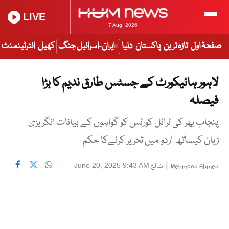
LIVE
7 Aug, 2026
صفحۂ اول
تازہ ترین
پاکستان
دنیا
ایران-اسرائیل جنگ
کھیل
انٹرٹینمنٹ
لاہور ہائیکورٹ کے جسٹس طارق ندیم کا بڑا
فیصلہ
پنجاب بھر کی ٹرائل کورٹس کو گواہوں کے بیانات انگریزی
زبان کیساتھ اردو میں تحریر کرنےکا حکم
|
شائع
June 20, 2025 9:43 AM
Mehmood Ahmed