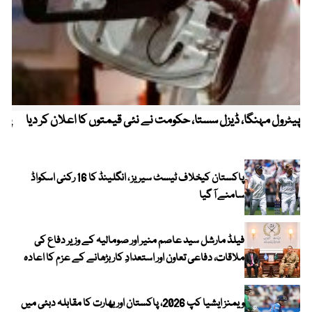
پیٹرول مہنگا، ڈیزل سستا، حکومت نے نئی قیمتوں کا اعلان کر دیا
پنج
پاکستان کیخلاف ٹیسٹ سیریز ، انگلینڈ کا 16 رکنی اسکواڈ
سامنے آ گیا
فیلڈ مارشل سید عاصم منیر اور صومالیہ کے وزیر دفاع کی
ملاقات، دفاعی تعاون اور استعدادِ کار بڑھانے کے عزم کا اعادہ
ویمنز ایشیا کپ 2026، پاکستان اور بھارت کا مقابلہ دبئی میں