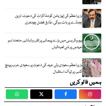
وزیراعظم کی اپوزیشن کو مذاکرات کی دعوت، اوپن
ایجنڈے پر بات ہوگی، طارق فضل چودھری
بیوروکریسی میں بڑے پیمانے پر تقرر و تبادلے، متعدد اہم
عہدوں پر نئی تعیناتیاں
وزیراعظم سعودی ولی عہد کی دعوت پر سعودی عرب پہنچ
گئے، پر تپاک استقبال
ہمیں فالو کریں
WhatsApp
Twitter
Facebook
Faceboo