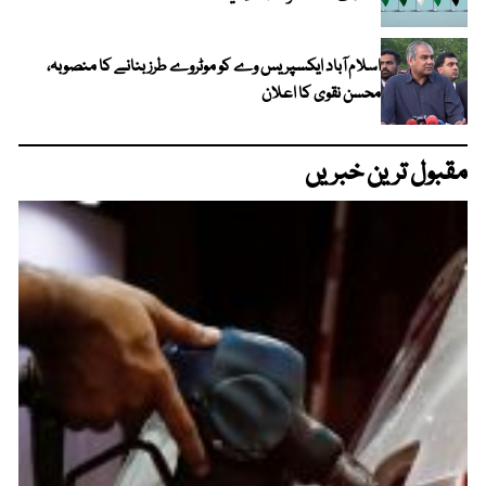
اسلام آباد ایکسپریس وے کو موٹروے طرز بنانے کا منصوبہ،
محسن نقوی کا اعلان
مقبول ترین خبریں