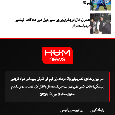
ہو گا
عمران خان اور بشریٰ بی بی سے جیل میں ملاقات کیلئے
درخواست دائر
ہم نیوز پر شائع یا نشر ہونے والا مواد ادارتی ٹیم کی کاوش ہے۔ اس مواد کو بغیر
پیشگی اجازت کسی بھی صورت میں استعمال یا نقل کرنا درست نہیں۔ تمام
حقوق محفوظ ہیں © 2026
رابطہ کریں
پرائیویسی پالیسی