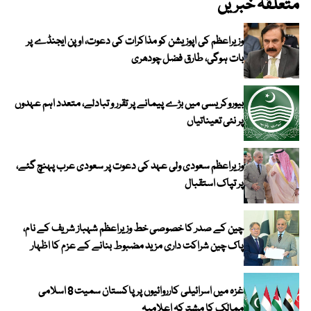
متعلقہ خبریں
وزیراعظم کی اپوزیشن کو مذاکرات کی دعوت، اوپن ایجنڈے پر
بات ہوگی، طارق فضل چودھری
بیوروکریسی میں بڑے پیمانے پر تقرر و تبادلے، متعدد اہم عہدوں
پر نئی تعیناتیاں
وزیراعظم سعودی ولی عہد کی دعوت پر سعودی عرب پہنچ گئے،
پر تپاک استقبال
چین کے صدر کا خصوصی خط وزیراعظم شہباز شریف کے نام،
پاک چین شراکت داری مزید مضبوط بنانے کے عزم کا اظہار
غزہ میں اسرائیلی کارروائیوں پر پاکستان سمیت 8 اسلامی
ممالک کا مشترکہ اعلامیہ