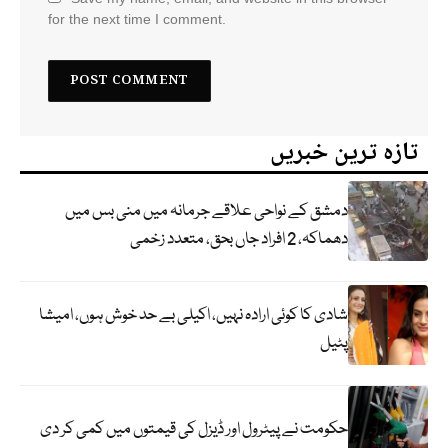
for the next time I comment.
تازہ ترین خبریں
دمشق کے نواحی علاقے جرمانہ میں منی بس میں
دھماکہ، 2 افراد جاں بحق، متعدد زخمی
شادی کا کوئی ارادہ نہیں، اکیلی بے حد خوش ہوں، امیشا
پٹیل
حکومت نے پیٹرول اور ڈیزل کی قیمتوں میں کمی کر دی