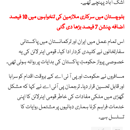
اشک آباد پہنچے تھے۔
بلوچستان میں سرکاری ملازمین کی تنخواہوں میں 10 فیصد
اضافہ ،پنشن 7 فیصد بڑھا دی گئی
اس تمام عمل میں ایران اور ترکمانستان میں پاکستانی
سفارتخانوں نے کلیدی کردار ادا کیا۔ قومی ایئر لائن کی یہ
خصوصی پرواز حکومتِ پاکستان کی ہدایات پر روانہ ہوئی تھی۔
مسافروں نے حکومت اور پی آ ئی اے کے بروقت اقدام کو سراہا
اور قابل تحسین قرار دیا۔ ترجمان پی آئی اے نے کہا کہ مشکل
گھڑی میں ملکی مفادات کی خاطر قومی ایئرلائن کا اپنی
خدمات فراہم کرنا ہماری دہائیوں پر مشتمل روایات کا
تسلسل ہے۔