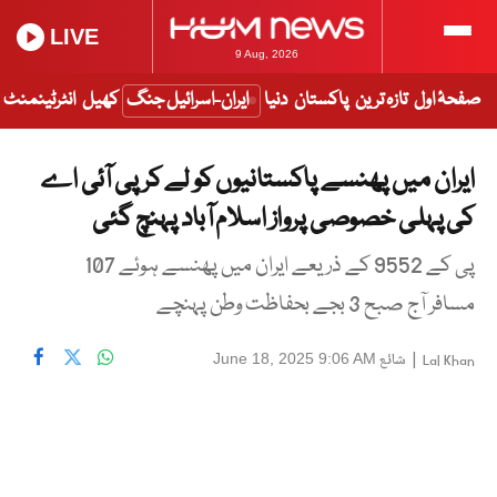
LIVE
9 Aug, 2026
صفحۂ اول
تازہ ترین
پاکستان
دنیا
ایران-اسرائیل جنگ
کھیل
انٹرٹینمنٹ
ایران میں پھنسے پاکستانیوں کو لے کر پی آئی اے
کی پہلی خصوصی پرواز اسلام آباد پہنچ گئی
پی کے 9552 کے ذریعے ایران میں پھنسے ہوئے 107
مسافر آج صبح 3 بجے بحفاظت وطن پہنچے
|
شائع
June 18, 2025 9:06 AM
Lal Khan