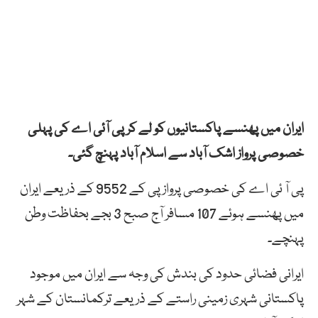
ایران میں پھنسے پاکستانیوں کو لے کر پی آئی اے کی پہلی
خصوصی پرواز اشک آباد سے اسلام آباد پہنچ گئی۔
پی آ ئی اے کی خصوصی پرواز پی کے 9552 کے ذریعے ایران
میں پھنسے ہوئے 107 مسافر آج صبح 3 بجے بحفاظت وطن
پہنچے۔
ایرانی فضائی حدود کی بندش کی وجہ سے ایران میں موجود
پاکستانی شہری زمینی راستے کے ذریعے ترکمانستان کے شہر