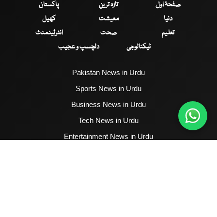
صفحۂ اول
تازہ ترین
پاکستان
دنیا
معیشت
کھیل
تعلیم
صحت
انٹرٹینمنٹ
ٹیکنالوجی
دلچسپ و عجیب
Pakistan News in Urdu
Sports News in Urdu
Business News in Urdu
Tech News in Urdu
Entertainment News in Urdu
Health News in Urdu
Hum News English
2017 - 2026 © All Copyrights Reserved