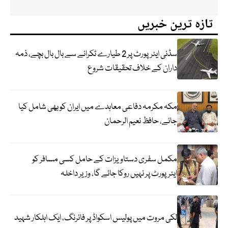
تازہ ترین خبریں
سڈنی ایئرپورٹ پر 2 طیارے ٹکرانے سے بال بال بچے، ذمہ
داران کے خلاف تحقیقات شروع
مکہ مکرمہ دفاعی معاہدے میں ایران کو بھی شامل کیا
جائے، حافظ نعیم الرحمان
مکمل سفری دستاویزات کے حامل کسی مسافر کو
ایئرپورٹ پر نہیں روکا جائے گا، وزیر داخلہ
لکی مروت میں پولیس اسکواڈ پر فائرنگ، ایک اہلکار شہید