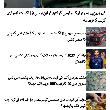
کیریبین پریمیئر لیگ ، قومی کرکٹرز کو این او سی 19 اگست کو جاری
آز
کرنے کا فیصلہ
چھی
میٹرو بس سروس 11 اگست سے بند کرنے کا اعلان، نجی کمپنی
کا حتمی نوٹس
ورلڈ کپ 2027 کے میزبان ممالک کے درمیان ٹی ٹوئنٹی سیریز
کا اعلان
ملک بھر میں آٹے کی قیمت میں اضافہ، ایک ہفتے میں کئی
شہروں میں 20 کلو تھیلا 100 روپے تک مہنگا
سونے کی قیمت میں مسلسل تیسرے روز بڑا اضافہ ، فی تولہ ریٹ
کہاں تک جا پہنچا؟