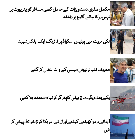
مکمل سفری دستاویزات کے حامل کسی مسافر کو ایئرپورٹ پر
نہیں روکا جائے گا، وزیر داخلہ
لکی مروت میں پولیس اسکواڈ پر فائرنگ، ایک اہلکار شہید
معروف فٹبالر لیونل میسی کے والد انتقال کر گئے
یکے بعد دیگرے 2 ہیلی کاپٹر گر کر تباہ؛ متعدد ہلاکتیں
آبنائے ہرمز کھولنے کیلئے ایران نے امریکا کو 6 شرائط پیش کر
دیں