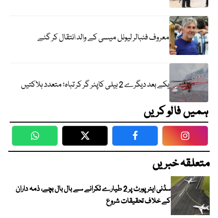
معروف فٹبالر لیونل میسی کے والد انتقال کر گئے
یکے بعد دیگرے 2 ہیلی کاپٹر گر کر تباہ؛ متعدد ہلاکتیں
ہمیں فالو کریں
WhatsApp
Twitter
Facebook
Faceboo
متعلقہ خبریں
سڈنی ایئرپورٹ پر 2 طیارے ٹکرانے سے بال بال بچے، ذمہ داران
کے خلاف تحقیقات شروع