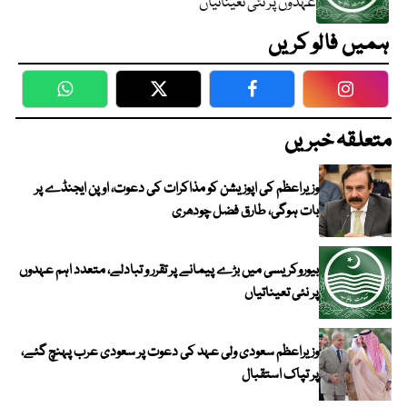
عہدوں پر نئی تعیناتیاں
ہمیں فالو کریں
WhatsApp
Twitter
Facebook
Faceboo
متعلقہ خبریں
وزیراعظم کی اپوزیشن کو مذاکرات کی دعوت، اوپن ایجنڈے پر
بات ہوگی، طارق فضل چودھری
بیوروکریسی میں بڑے پیمانے پر تقرر و تبادلے، متعدد اہم عہدوں
پر نئی تعیناتیاں
وزیراعظم سعودی ولی عہد کی دعوت پر سعودی عرب پہنچ گئے،
پر تپاک استقبال