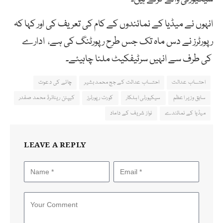
انہوں نے میڈیا کے نمائندوں کے کام کی تعریف کی اور کہا کہ
رپورٹرز نے دس ماہ تک جس طرح رپورٹنگ کی ہے، ادارے
کی طرف سے انہیں سرٹیفکیٹ ملنا چاہیئے۔
احتساب عدالت
احتساب عدالت کے جج محمد بشیر
چائے کی دعوت
سابق وزیر اعظم
سیکیورٹی اہلکار
کورٹ رپورٹرز
کیپٹن ریٹائرڈ محمد صفدر
میڈیا کے نمائندے
نواز شریف کے داماد
LEAVE A REPLY