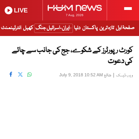
LIVE
7 Aug, 2026
صفحۂ اول
تازہ ترین
پاکستان
دنیا
ایران-اسرائیل جنگ
کھیل
انٹرٹینمنٹ
کورٹ رپورٹرز کے شکوے، جج کی جانب سے چائے
کی دعوت
|
شائع
July 9, 2018 10:52 AM
ویب ڈیسک