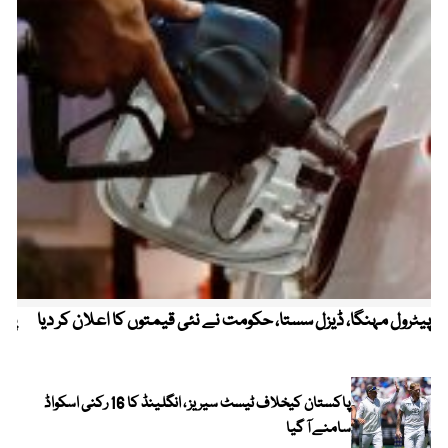
پیٹرول مہنگا، ڈیزل سستا، حکومت نے نئی قیمتوں کا اعلان کر دیا
پنج
پاکستان کیخلاف ٹیسٹ سیریز ، انگلینڈ کا 16 رکنی اسکواڈ
سامنے آ گیا