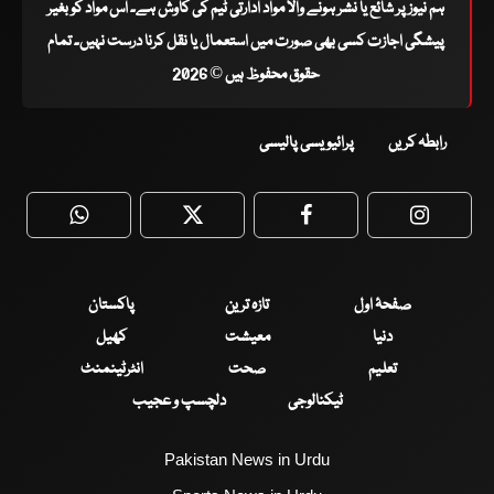
ہم نیوز پر شائع یا نشر ہونے والا مواد ادارتی ٹیم کی کاوش ہے۔ اس مواد کو بغیر
پیشگی اجازت کسی بھی صورت میں استعمال یا نقل کرنا درست نہیں۔ تمام
حقوق محفوظ ہیں © 2026
رابطہ کریں
پرائیویسی پالیسی
WhatsApp
Twitter
Facebook
Faceboo
صفحۂ اول
تازہ ترین
پاکستان
دنیا
معیشت
کھیل
تعلیم
صحت
انٹرٹینمنٹ
ٹیکنالوجی
دلچسپ و عجیب
Pakistan News in Urdu