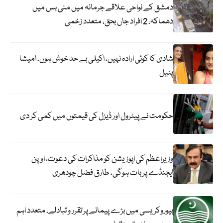
دمشق کے نواحی علاقے جرمانہ میں منی بس میں
دھماکہ، 2 افراد جاں بحق، متعدد زخمی
شادی کا کوئی ارادہ نہیں، اکیلی بے حد خوش ہوں، امیشا
پٹیل
حکومت نے پیٹرول اور ڈیزل کی قیمتوں میں کمی کر دی
وزیراعظم کی اپوزیشن کو مذاکرات کی دعوت، اوپن
ایجنڈے پر بات ہوگی، طارق فضل چودھری
بیوروکریسی میں بڑے پیمانے پر تقرر و تبادلے، متعدد اہم