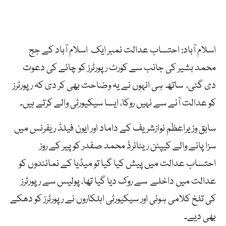
اسلام آباد: احتساب عدالت نمبر ایک اسلام آباد کے جج
محمد بشیر کی جانب سے کورٹ رپورٹرز کو چائے کی دعوت
دی گئی، ساتھ ہی انہوں نے یہ وضاحت بھی کر دی کہ رپورٹرز
کو عدالت آنے سے نہیں روکا، ایسا سیکیورٹی والے کرتے ہیں۔
سابق وزیراعظم نوازشریف کے داماد اور ایون فیلڈ ریفرنس میں
سزا پانے والے کیپٹن ریٹائرڈ محمد صفدر کو پیر کے روز
احتساب عدالت میں پیش کیا گیا تو میڈیا کے نمائندوں کو
عدالت میں داخلے سے روک دیا گیا تھا، پولیس سے رپورٹرز
کی تلخ کلامی ہوئی اور سیکیورٹی اہلکاروں نے رپورٹرز کو دھکے
بھی دیے۔