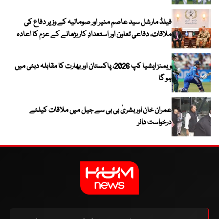
فیلڈ مارشل سید عاصم منیر اور صومالیہ کے وزیر دفاع کی
ملاقات، دفاعی تعاون اور استعدادِ کار بڑھانے کے عزم کا اعادہ
ویمنز ایشیا کپ 2026، پاکستان اور بھارت کا مقابلہ دبئی میں
ہو گا
عمران خان اور بشریٰ بی بی سے جیل میں ملاقات کیلئے
درخواست دائر