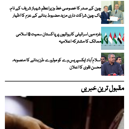
چین کے صدر کا خصوصی خط وزیراعظم شہباز شریف کے نام،
پاک چین شراکت داری مزید مضبوط بنانے کے عزم کا اظہار
غزہ میں اسرائیلی کارروائیوں پر پاکستان سمیت 8 اسلامی
ممالک کا مشترکہ اعلامیہ
اسلام آباد ایکسپریس وے کو موٹروے طرز بنانے کا منصوبہ،
محسن نقوی کا اعلان
مقبول ترین خبریں