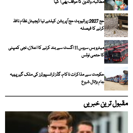
مطالبہ، والدین کا موقف بھی آ گیا
حج 2027: پرائیویٹ حج آپریشن کیلئے نیا ڈیجیٹل نظام نافذ
کرنے کا فیصلہ
میٹرو بس سروس 11 اگست سے بند کرنے کا اعلان، نجی کمپنی
کا حتمی نوٹس
حکومت سے مذاکرات ناکام، گڈز ٹرانسپورٹرز کی ملک گیر پہیہ
جام ہڑتال شروع
مقبول ترین خبریں