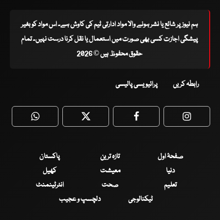
ہم نیوز پر شائع یا نشر ہونے والا مواد ادارتی ٹیم کی کاوش ہے۔ اس مواد کو بغیر
پیشگی اجازت کسی بھی صورت میں استعمال یا نقل کرنا درست نہیں۔ تمام
حقوق محفوظ ہیں © 2026
رابطہ کریں
پرائیویسی پالیسی
WhatsApp
Twitter
Facebook
Faceboo
صفحۂ اول
تازہ ترین
پاکستان
دنیا
معیشت
کھیل
تعلیم
صحت
انٹرٹینمنٹ
ٹیکنالوجی
دلچسپ و عجیب