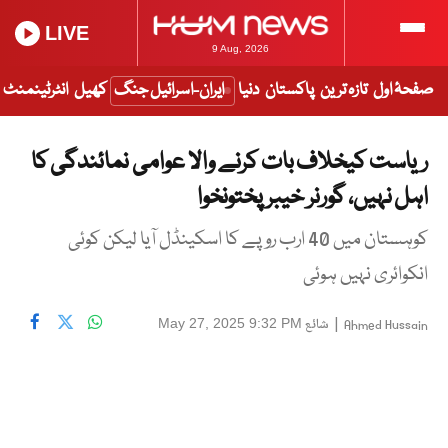
LIVE
9 Aug, 2026
صفحۂ اول
تازہ ترین
پاکستان
دنیا
ایران-اسرائیل جنگ
کھیل
انٹرٹینمنٹ
ریاست کیخلاف بات کرنے والا عوامی نمائندگی کا
اہل نہیں، گورنر خیبر پختونخوا
کوہستان میں 40 ارب روپے کا اسکینڈل آیا لیکن کوئی
انکوائری نہیں ہوئی
|
شائع
May 27, 2025 9:32 PM
Ahmed Hussain