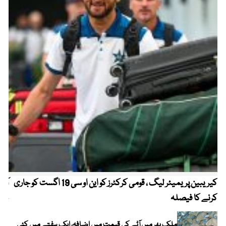
کیریبین پریمیئر لیگ ، قومی کرکٹرز کو این او سی 19 اگست کو جاری
آز
کرنے کا فیصلہ
چھی
ملک بھر میں آٹے کی قیمت میں اضافہ، ایک ہفتے میں کئی