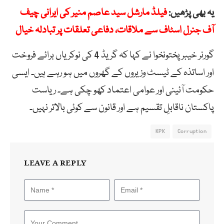
یہ بھی پڑھیں:
فیلڈ مارشل سید عاصم منیر کی ایرانی چیف
آف جنرل اسٹاف سے ملاقات، دفاعی تعلقات پر تبادلہ خیال
گورنر خیبر پختونخوا نے کہا کہ گریڈ 4 کی نوکریاں برائے فروخت
اور اساتذہ کے ٹیسٹ وزیروں کے گھروں میں ہو رہے ہیں۔ ایسی
حکومت آئینی اور عوامی اعتماد کھو چکی ہے۔ ریاست
پاکستان ناقابلِ تقسیم ہے اور قانون سے کوئی بالاتر نہیں۔
KPK
Corruption
LEAVE A REPLY