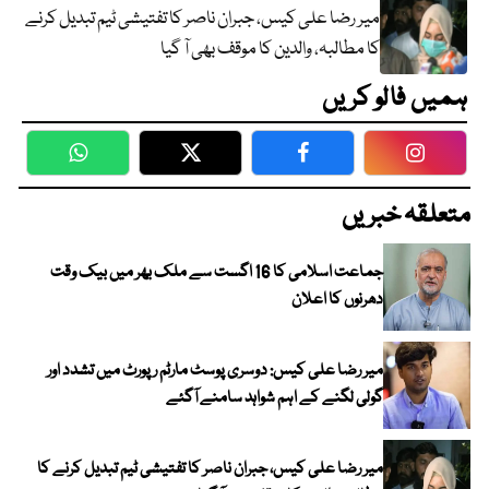
میر رضا علی کیس، جبران ناصر کا تفتیشی ٹیم تبدیل کرنے
کا مطالبہ، والدین کا موقف بھی آ گیا
ہمیں فالو کریں
WhatsApp
Twitter
Facebook
Faceboo
متعلقہ خبریں
جماعت اسلامی کا 16 اگست سے ملک بھر میں بیک وقت
دھرنوں کا اعلان
میر رضا علی کیس: دوسری پوسٹ مارٹم رپورٹ میں تشدد اور
گولی لگنے کے اہم شواہد سامنے آگئے
میر رضا علی کیس، جبران ناصر کا تفتیشی ٹیم تبدیل کرنے کا