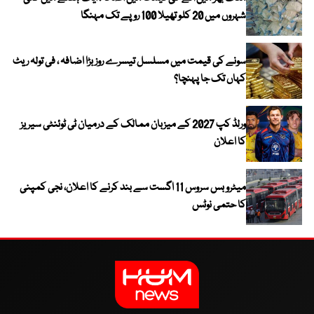
شہروں میں 20 کلو تھیلا 100 روپے تک مہنگا
سونے کی قیمت میں مسلسل تیسرے روز بڑا اضافہ ، فی تولہ ریٹ
کہاں تک جا پہنچا؟
ورلڈ کپ 2027 کے میزبان ممالک کے درمیان ٹی ٹوئنٹی سیریز
کا اعلان
میٹرو بس سروس 11 اگست سے بند کرنے کا اعلان، نجی کمپنی
کا حتمی نوٹس