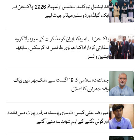
انٹرنیشنل نیوکلیئر سائنس اولمپیاڈ 2026، پاکستان نے
ایک گولڈ اور دو سلور میڈلز جیت لیے
پاکستان نے امریکا، ایران کو مذاکرات کی میز پر لا کر وہ
سفارتی کردار اداکیا جو بڑی طاقتیں نہ کرسکیں، ساؤتھ
ایشین وائسز
جماعت اسلامی کا 16 اگست سے ملک بھر میں بیک
وقت دھرنوں کا اعلان
میر رضا علی کیس: دوسری پوسٹ مارٹم رپورٹ میں تشدد
اور گولی لگنے کے اہم شواہد سامنے آگئے