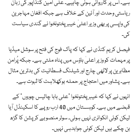
ہے۔ اس پر کارروائی ہونی چاہیے۔ علی امین گنڈاپور کی زبان
ریاستی وحدت اور آئین کے خلاف ہے جبکہ افغان مہاجرین
کی واپسی پر بھی وزیر اعلیٰ خیبر پختونخوا نے گندی سیاست
کی۔
فیصل کریم کنڈی نے کہا کہ پاک فوج کی فتح پر سوشل میڈیا
پر مہمات کو وزیر اعلیٰ ہاؤس میں پناہ ملتی ہے۔ جبکہ پُرامن
مظاہرین پر لاٹھی چارج اور شیلنگ فسطائیت کی بدترین مثال
ہے۔ پشاور میں احتجاج پر حملہ بوکھلاہٹ کا ثبوت ہے۔
انہوں نے کہا کہ خیبرپختونخوا “علی بابا چالیس چوروں” کے
قبضے میں ہے۔ کوہستان میں 40 ارب روپے کا اسکینڈل آیا
لیکن کوئی انکوائری نہیں ہوئی۔ سولر منصوبے کرپشن کا گڑھ
بن چکے ہیں لیکن کوئی جوابدہی نہیں۔