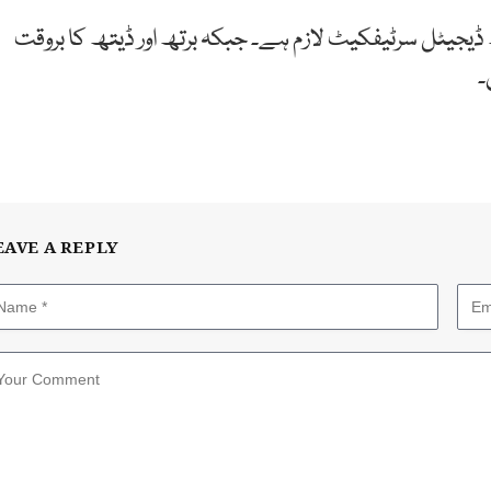
ڈیجیٹل سرٹیفکیٹ لازم ہے۔ جبکہ برتھ اور ڈیتھ کا بروقت
۔
EAVE A REPLY