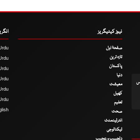
نیوز کیٹیگریز
انگر
صفحۂ اول
Urdu
تازہ ترین
Urdu
پاکستان
Urdu
دنیا
Urdu
اس
معیشت
Urdu
کھیل
Urdu
تعلیم
lish
صحت
انٹرٹینمنٹ
ٹیکنالوجی
دلچسپ و عجیب