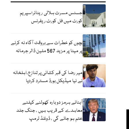
جسٹس مسرت ہلالی ریٹائر؛سپریم
کورٹ میں فل کورٹ ریفرنس
بچوں کو خطرات سے بروقت آگاہ نہ کرنے
پر میٹا پر مزید 567 ملین ڈالر جرمانہ
میر رضا کی قبر کشائی پر تنازع،اہلخانہ
نے نیا میڈیکل بورڈ مسترد کردیا
آبنائے ہرمز دوبارہ کھولنے کیلئے
معاہدے کے قریب ہیں ، جنگ جلد
ختم ہو جائے گی ، ڈونلڈ ٹرمپ