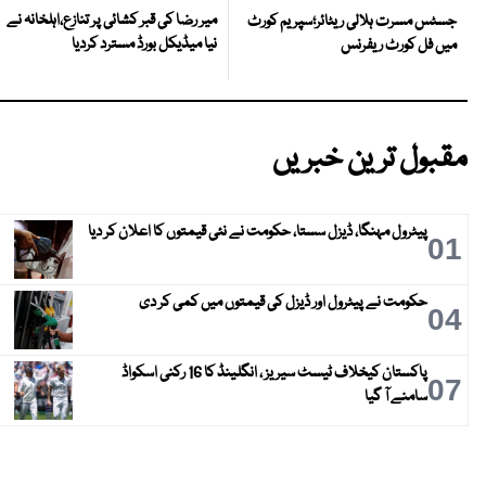
میر رضا کی قبر کشائی پر تنازع،اہلخانہ نے
جسٹس مسرت ہلالی ریٹائر؛سپریم کورٹ
نیا میڈیکل بورڈ مسترد کردیا
میں فل کورٹ ریفرنس
مقبول ترین خبریں
پیٹرول مہنگا، ڈیزل سستا، حکومت نے نئی قیمتوں کا اعلان کر دیا
01
حکومت نے پیٹرول اور ڈیزل کی قیمتوں میں کمی کر دی
04
پاکستان کیخلاف ٹیسٹ سیریز ، انگلینڈ کا 16 رکنی اسکواڈ
07
سامنے آ گیا