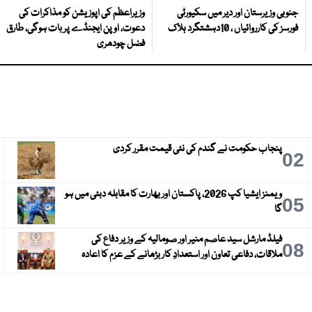
جنوبی وزیرستان اور دیر میں سکیورٹی
وزیراعظم کی اپوزیشن کو مذاکرات کی
فورسز کی کارروائیاں ، 10دہشتگرد ہلاک
دعوت، اوپن ایجنڈے پر بات ہوگی، طارق
فضل چودھری
پنجاب حکومت نے گندم کی نئی قیمت مقرر کردی
3
02
ویمنز ایشیا کپ 2026، پاکستان اور بھارت کا مقابلہ دبئی میں ہو
6
05
گا
فیلڈ مارشل سید عاصم منیر اور صومالیہ کے وزیر دفاع کی
9
08
ملاقات، دفاعی تعاون اور استعدادِ کار بڑھانے کے عزم کا اعادہ