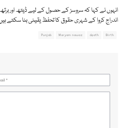
انہوں نے کہا کہ سروسز کے حصول کے لیے ڈیتھ اور برتھ 
اندراج کروا کے شہری حقوق کا تحفظ یقینی بنا سکتے ہیں
Punjab
Maryam nawaz
death
Birth