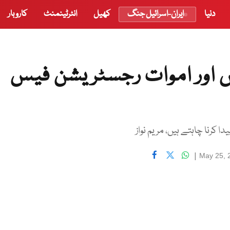
دنیا
ایران-اسرائیل جنگ
کھیل
انٹرٹینمنٹ
کاروبار
ش اور اموات رجسٹریشن فیس
 کرنا چاہتے ہیں، مریم نواز
|
May 25, 