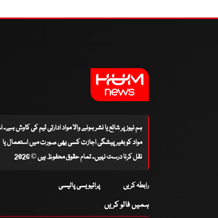
ہم نیوز پر شائع یا نشر ہونے والا مواد ادارتی ٹیم کی کاوش ہے۔ 
مواد کو بغیر پیشگی اجازت کسی بھی صورت میں استعمال یا
نقل کرنا درست نہیں۔ تمام حقوق محفوظ ہیں © 2026
رابطہ کریں
پرائیویسی پالیسی
ہمیں فالو کریں