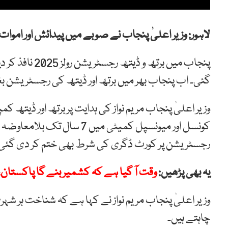
لاہور: وزیر اعلیٰ پنجاب نے صوبے میں پیدائش اور امو
پنجاب میں برتھ
گئی۔ اب پنجاب بھر میں برتھ اور ڈیتھ کی رجسٹریشن 
وزیر اعلیٰ پنجاب مریم نواز کی ہدایت پر برتھ اور ڈیتھ 
کونسل اور میونسپل کمیٹی میں 
رجسٹریشن پر کورٹ ڈگری کی شرط بھی ختم کر دی گئی
یہ بھی پڑھیں:
وقت آ گیا ہے کہ کشمیر بنے گا پاکستان، 
وزیر اعلیٰ پنجاب مریم نواز نے کہا ہے کہ شناخت ہر شہر
چاہتے ہیں۔