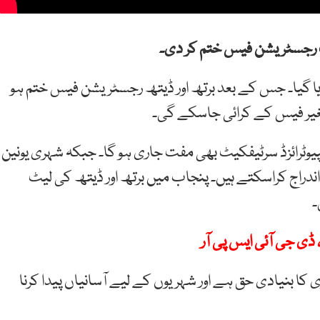
ات رجسٹریشن فیس ختم کر دی۔
 و ڈیتھ رجسٹریشن رولز 2025 نافذ کر دیا گیا۔ جس کے بعد برتھ اور ڈیتھ رجسٹریشن فیس ختم ہو
بغیر فیس کے کرائی جاسکے گی۔
کمپیوٹرائزڈ سرٹیفکیٹ بھی مفت جاری ہو گا۔ جبکہ شہری یونین
7 سال تک بلامعاوضہ اندراج کراسکتے ہیں۔ پنجاب میں برتھ اور ڈیتھ کی لیٹ
۔
ڈی جی آئی ایس پی آر
ی کا بنیادی حق ہے اور شہریوں کے لیے آسانیاں پیدا کرنا