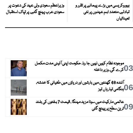
بیوروکریسی میں بڑے پیمانے پر تقرر و
وزیراعظم سعودی ولی عہد کی دعوت پر
تبادلے، متعدد اہم عہدوں پر نئی
سعودی عرب پہنچ گئے، پر تپاک استقبال
تعیناتیاں
موجودہ نظام کہیں نہیں جا رہا، حکومت اپنی آئینی مدت مکمل
0
کرے گی، وزیر داخلہ
آئندہ 48 گھنٹوں میں بارشوں اور دریاؤں میں طغیانی کا خدشہ،
0
ہنگامی تیاریاں تیز
عالمی مارکیٹ میں سونا مزید مہنگا ، قیمت 7 ہفتوں کی بلند
0
ترین سطح پر پہنچ گئی