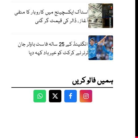
اسٹاک ایکسچینج میں کاروبار کا منفی
آغاز ، ڈالر کی قیمت گر گئی
انگلینڈ کے 25 سالہ فاسٹ باؤلر جان
ٹرنر نے کرکٹ کو خیر باد کہہ دیا
ہمیں فالو کریں
WhatsApp
Twitter
Facebook
Facebook