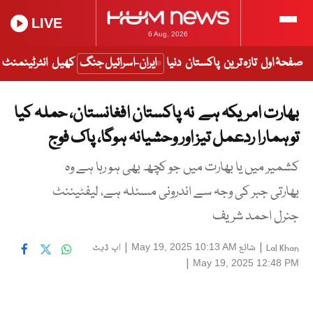
LIVE
6 Aug, 2026
صفحۂ اول
تازہ ترین
پاکستان
دنیا
ایران-اسرائیل جنگ
کھیل
انٹرٹینمنٹ
بھارت امریکہ ہے نہ پاکستان افغانستان، حملہ کیا
تو ہمارا ردعمل تیز اور وحشیانہ ہوگا، پاک فوج
کشمیر میں یا بھارت میں جو کچھ بھی ہو رہا ہے وہ
بھارتی جبر کی وجہ سے اندرونی مسئلہ ہے، لیفٹیننٹ
جنرل احمد شریف
|
شائع
|
اپ ڈیٹ
May 19, 2025 10:13 AM
Lal Khan
|
May 19, 2025 12:48 PM