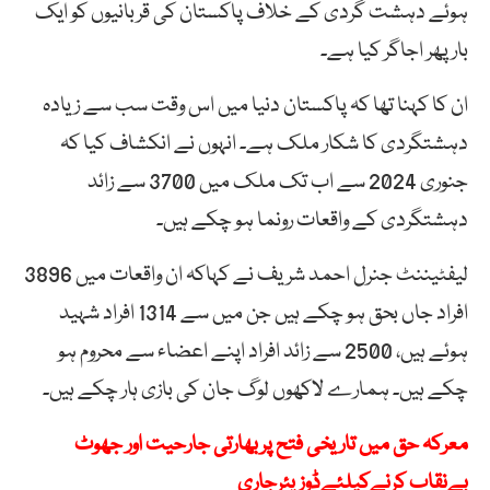
ہوئے دہشت گردی کے خلاف پاکستان کی قربانیوں کو ایک
بار پھر اجاگر کیا ہے۔
ان کا کہنا تھا کہ پاکستان دنیا میں اس وقت سب سے زیادہ
دہشتگردی کا شکار ملک ہے۔ انہوں نے انکشاف کیا کہ
جنوری 2024 سے اب تک ملک میں 3700 سے زائد
دہشتگردی کے واقعات رونما ہو چکے ہیں۔
لیفٹیننٹ جنرل احمد شریف نے کہاکہ ان واقعات میں 3896
افراد جاں بحق ہو چکے ہیں جن میں سے 1314 افراد شہید
ہوئے ہیں، 2500 سے زائد افراد اپنے اعضاء سے محروم ہو
چکے ہیں۔ ہمارے لاکھوں لوگ جان کی بازی ہار چکے ہیں۔
معرکہ حق میں تاریخی فتح پربھارتی جارحیت اور جھوٹ
بےنقاب کرنےکیلئےڈوزیئرجاری