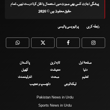
پیشگی اجازت کسی بھی صورت میں استعمال یا نقل کرنا درست نہیں۔ تمام
حقوق محفوظ ہیں © 2026
رابطہ کریں
پرائیویسی پالیسی
WhatsApp
Twitter
Facebook
Faceboo
صفحۂ اول
تازہ ترین
پاکستان
دنیا
معیشت
کھیل
تعلیم
صحت
انٹرٹینمنٹ
ٹیکنالوجی
دلچسپ و عجیب
Pakistan News in Urdu
Sports News in Urdu