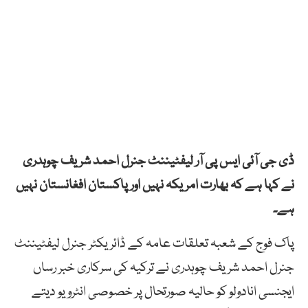
ڈی جی آئی ایس پی آر لیفٹیننٹ جنرل احمد شریف چوہدری
نے کہا ہے کہ بھارت امریکہ نہیں اور پاکستان افغانستان نہیں
ہے۔
پاک فوج کے شعبہ تعلقات عامہ کے ڈائریکٹر جنرل لیفٹیننٹ
جنرل احمد شریف چوہدری نے ترکیہ کی سرکاری خبر رساں
ایجنسی انادولو کو حالیہ صورتحال پر خصوصی انٹرویو دیتے