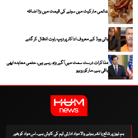
عالمی مارکیٹ میں سونے کی قیمت میں بڑا اضافہ
بالی ووڈ کے معروف اداکار پردیپ راوت انتقال کر گئے
مذاکرات درست سمت میں آگے بڑھ رہے ہیں، حتمی معاہدہ ابھی
باقی ہے، مارکو روبیو
ہم نیوز پر شائع یا نشر ہونے والا مواد ادارتی ٹیم کی کاوش ہے۔ اس مواد کو بغیر