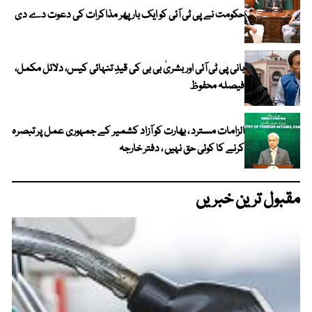
حکومت نے پی ٹی آئی کو ایک بارپھر مذاکرات کی دعوت دے دی
بانی پی ٹی آئی اور بشریٰ بی بی کی قیدِ تنہائی کیس، دلائل مکمل،
فیصلہ محفوظ
الزامات مسترد ، بھارت کو آزاد کشمیر کے جمہوری عمل پر تبصرہ
کرنے کا کوئی حق نہیں ، دفتر خارجہ
مقبول ترین خبریں