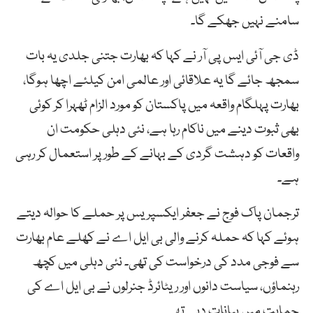
سامنے نہیں جھکے گا۔
ڈی جی آئی ایس پی آر نے کہا کہ بھارت جتنی جلدی یہ بات
سمجھ جائے گا یہ علاقائی اور عالمی امن کیلئے اچھا ہوگا،
بھارت پہلگام واقعہ میں پاکستان کو مورد الزام ٹھہرا کر کوئی
بھی ثبوت دینے میں ناکام رہا ہے، نئی دہلی حکومت ان
واقعات کو دہشت گردی کے بہانے کے طور پر استعمال کر رہی
ہے۔
ترجمان پاک فوج نے جعفر ایکسپریس پر حملے کا حوالہ دیتے
ہوئے کہا کہ حملہ کرنے والی بی ایل اے نے کھلے عام بھارت
سے فوجی مدد کی درخواست کی تھی۔ نئی دہلی میں کچھ
رہنماؤں، سیاست دانوں اور ریٹائرڈ جنرلوں نے بی ایل اے کی
حمایت میں بیانات دیے تھے۔