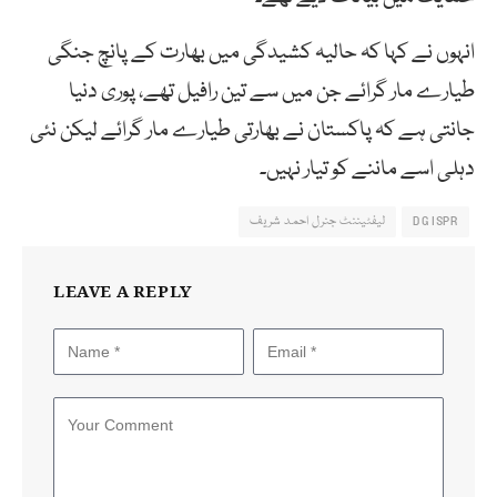
انہوں نے کہا کہ حالیہ کشیدگی میں بھارت کے پانچ جنگی
طیارے مار گرائے جن میں سے تین رافیل تھے، پوری دنیا
جانتی ہے کہ پاکستان نے بھارتی طیارے مار گرائے لیکن نئی
دہلی اسے ماننے کو تیار نہیں۔
DG ISPR
لیفٹیننٹ جنرل احمد شریف
LEAVE A REPLY