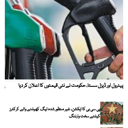
پیٹرول اور ڈیزل سستا، حکومت نے نئی قیمتوں کا اعلان کر دیا
پیٹ
پی سی بی کا ایکشن، غیر منظور شدہ لیگ کھیلنے والے کرکٹرز
کیلئے سخت وارننگ