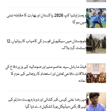
ویمنز ایشیا کپ 2026، پاکستان اور بھارت کا مقابلہ دبئی
میں ہو گا
بلوچستان میں سیکیورٹی فورسز کی کامیاب کارروائیاں، 12
دہشت گرد ہلاک
فیلڈ مارشل سید عاصم منیر اور صومالیہ کے وزیر دفاع کی
ملاقات، دفاعی تعاون اور استعدادِ کار بڑھانے کے عزم کا
اعادہ
میر رضا علی کیس، قبر کشائی اور دوبارہ پوسٹ مارٹم کے
لیے 8 رکنی میڈیکل بورڈ تشکیل دے دیا گیا