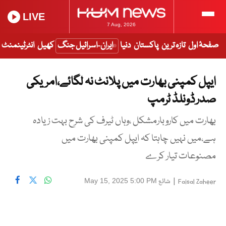
LIVE
7 Aug, 2026
صفحۂ اول
تازہ ترین
پاکستان
دنیا
ایران-اسرائیل جنگ
کھیل
انٹرٹینمنٹ
ایپل کمپنی بھارت میں پلانٹ نہ لگائے،امریکی
صدر ڈونلڈ ٹرمپ
بھارت میں کاروبارمشکل ،وہاں ٹیرف کی شرح بہت زیادہ
ہے،میں نہیں چاہتا کہ ایپل کمپنی بھارت میں
مصنوعات تیار کرے
|
شائع
May 15, 2025 5:00 PM
Faisal Zaheer