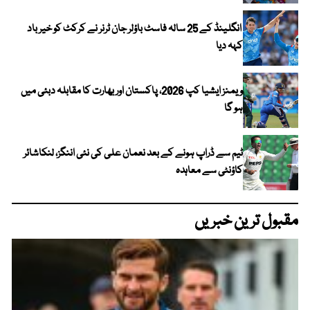
انگلینڈ کے 25 سالہ فاسٹ باؤلر جان ٹرنر نے کرکٹ کو خیر باد
کہہ دیا
ویمنز ایشیا کپ 2026، پاکستان اور بھارت کا مقابلہ دبئی میں
ہو گا
ٹیم سے ڈراپ ہونے کے بعد نعمان علی کی نئی اننگز، لنکاشائر
کاؤنٹی سے معاہدہ
مقبول ترین خبریں