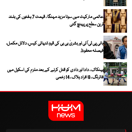
عالمی مارکیٹ میں سونا مزید مہنگا ، قیمت 7 ہفتوں کی بلند
ترین سطح پر پہنچ گئی
بانی پی ٹی آئی اور بشریٰ بی بی کی قیدِ تنہائی کیس، دلائل مکمل،
فیصلہ محفوظ
بینکاک ، دادا اور دادی کو قتل کرنے کے بعد ملزم کی اسکول میں
فائرنگ ، 8 افراد ہلاک ، 14 زخمی