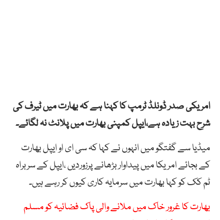
امریکی صدر ڈونلڈ ٹرمپ کا کہنا ہے کہ بھارت میں ٹیرف کی
شرح بہت زیادہ ہے،ایپل کمپنی بھارت میں پلانٹ نہ لگائے۔
میڈیا سے گفتگو میں انہوں نے کہا کہ سی ای او ایپل بھارت
کے بجائے امریکا میں پیداوار بڑھانے پرزوردیں ،ایپل کے سربراہ
ٹم کک کو کہا بھارت میں سرمایہ کاری کیوں کر رہے ہیں۔
بھارت کا غرور خاک میں ملانے والی پاک فضائیہ کو مسلم