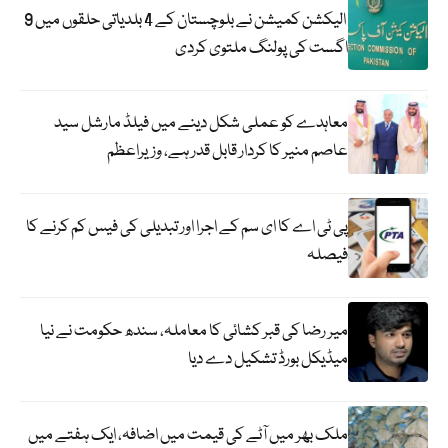
الیکشن کمیشن نے بلوچستان کے 4 بلدیاتی حلقوں میں 9
اگست کی پولنگ ملتوی کردی
معاہدے کو عملی شکل دینے میں فیلڈ مارشل سید
عاصم منیر کا کردار قابل قدر ہے، وزیراعظم
پی ٹی اے کا ای سم کے اجرا اور تبدیلی کی فیس کم کرنے کا
فیصلہ
میر رضا کی قبر کشائی کا معاملہ، سندھ حکومت نے نیا
میڈیکل بورڈ تشکیل دے دیا
ملک بھر میں آٹے کی قیمت میں اضافہ، ایک ہفتے میں