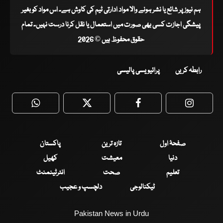
ہم نیوز پر شائع یا نشر ہونے والا مواد ادارتی ٹیم کی کاوش ہے۔ اس مواد کو بغیر
پیشگی اجازت کسی بھی صورت میں استعمال یا نقل کرنا درست نہیں۔ تمام
حقوق محفوظ ہیں © 2026
رابطہ کریں
پرائیویسی پالیسی
WhatsApp
Twitter
Facebook
Faceboo
صفحۂ اول
تازہ ترین
پاکستان
دنیا
معیشت
کھیل
تعلیم
صحت
انٹرٹینمنٹ
ٹیکنالوجی
دلچسپ و عجیب
Pakistan News in Urdu