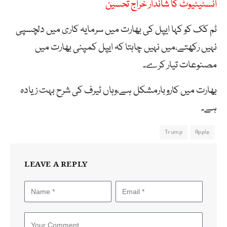
انسٹیٹیوٹ کا شاندار خراج تحسین
ٹم کک کو کہا ایپل کی بھارت میں سرمایہ کاری میں دلچسپی
نہیں رکھتے،میں نہیں چاہتا کہ ایپل کمپنی بھارت میں
مصنوعات تیار کرے۔
بھارت میں کاروبارمشکل ہے،وہاں ٹیرف کی شرح بہت زیادہ
ہے۔
Trump
Apple
LEAVE A REPLY