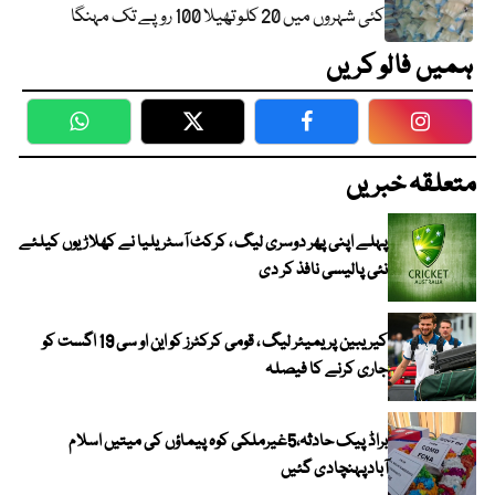
کئی شہروں میں 20 کلو تھیلا 100 روپے تک مہنگا
ہمیں فالو کریں
WhatsApp
Twitter
Facebook
Faceboo
متعلقہ خبریں
پہلے اپنی پھر دوسری لیگ ، کرکٹ آسٹریلیا نے کھلاڑیوں کیلئے
نئی پالیسی نافذ کر دی
کیریبین پریمیئر لیگ ، قومی کرکٹرز کو این او سی 19 اگست کو
جاری کرنے کا فیصلہ
براڈ پیک حادثہ،5غیرملکی کوہ پیماؤں کی میتیں اسلام
آبادپہنچادی گئیں