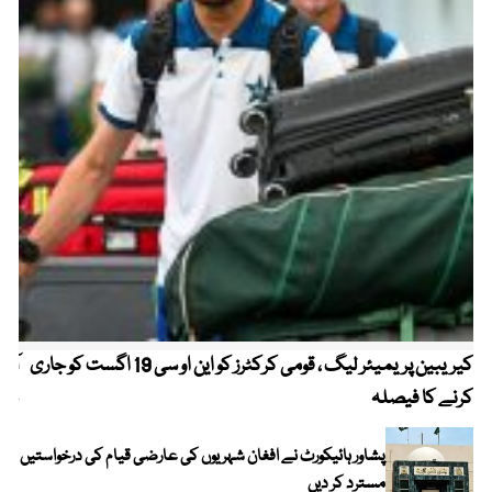
کیریبین پریمیئر لیگ ، قومی کرکٹرز کو این او سی 19 اگست کو جاری
آز
کرنے کا فیصلہ
چھی
پشاور ہائیکورٹ نے افغان شہریوں کی عارضی قیام کی درخواستیں
مسترد کر دیں