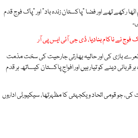
ا رکھے تھے اور فضا “پاکستان زندہ باد” اور “پاک فوج قدم
ی۔
 نعرے بازی کی اور حالیہ بھارتی جارحیت کی سخت مذمت
ربانی دینے کو تیار ہیں اور افواجِ پاکستان کیساتھ ہر قدم
ت کی، جو قومی اتحاد و یکجہتی کا مظہرتھا، سیکیورٹی اداروں