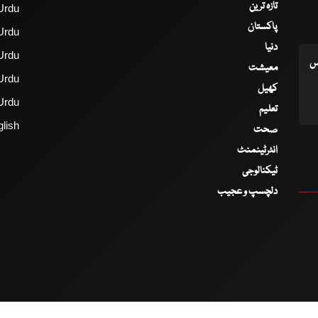
تازہ ترین
Urdu
پاکستان
Urdu
دنیا
Urdu
اس
معیشت
Urdu
کھیل
Urdu
تعلیم
lish
صحت
انٹرٹینمنٹ
ٹیکنالوجی
دلچسپ و عجیب