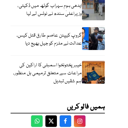
ایدھی ہوم سہراب گوٹھ میں ڈکیتی،
وزیراعلیٰ سندھ نے نوٹس لے لیا
گروپ کیپٹن عاصم طارق قتل کیس،
عدالت نے ملزم کو جیل بھیج دیا
خیبرپختونخوا اسمبلی کا اراکین کی
مراعات سے متعلق ترمیمی بل منظور،
اہم شقیں تبدیل
ہمیں فالو کریں
WhatsApp
Twitter
Facebook
Facebook