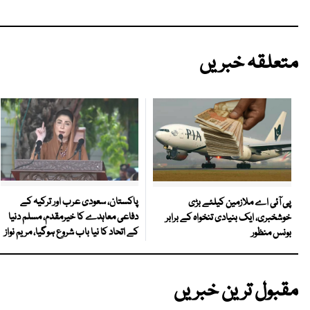
متعلقہ خبریں
پاکستان، سعودی عرب اور ترکیہ کے
پی آئی اے ملازمین کیلئے بڑی
دفاعی معاہدے کا خیرمقدم، مسلم دنیا
خوشخبری، ایک بنیادی تنخواہ کے برابر
کے اتحاد کا نیا باب شروع ہوگیا، مریم نواز
بونس منظور
مقبول ترین خبریں