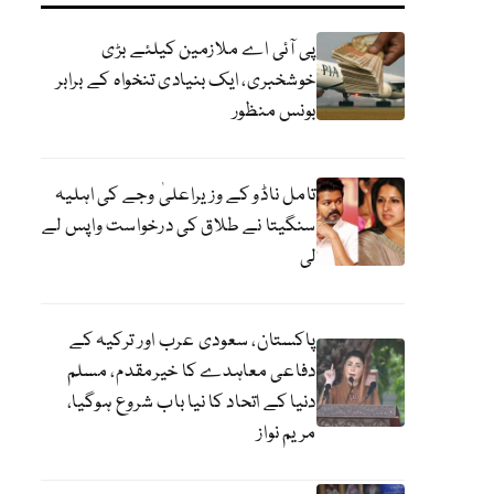
پی آئی اے ملازمین کیلئے بڑی
خوشخبری، ایک بنیادی تنخواہ کے برابر
بونس منظور
تامل ناڈو کے وزیراعلیٰ وجے کی اہلیہ
سنگیتا نے طلاق کی درخواست واپس لے
لی
پاکستان، سعودی عرب اور ترکیہ کے
دفاعی معاہدے کا خیرمقدم، مسلم
دنیا کے اتحاد کا نیا باب شروع ہوگیا،
مریم نواز