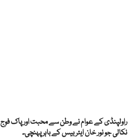
راولپنڈی کے عوام نے وطن سے محبت اور پاک فوج ک
نکالی جو نور خان ایئر بیس کے باہر پہنچی۔