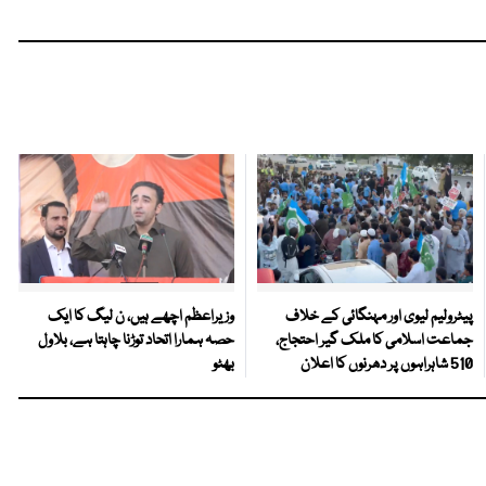
پیٹرولیم لیوی اور مہنگائی کے خلاف
وزیراعظم اچھے ہیں، ن لیگ کا ایک
جماعت اسلامی کا ملک گیر احتجاج،
حصہ ہمارا اتحاد توڑنا چاہتا ہے، بلاول
510 شاہراہوں پر دھرنوں کا اعلان
بھٹو