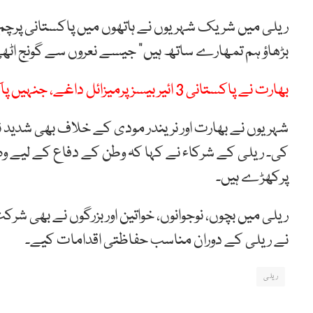
ریلی میں شریک شہریوں نے ہاتھوں میں پاکستانی پرچم اٹھ
بڑھاؤ ہم تمھارے ساتھ ہیں” جیسے نعروں سے گونج اٹھ
بھارت نے پاکستانی 3 ائیر بیسز پرمیزائل داغے، جنہیں پاک فوج نے ناکام بنادیا، ڈی جی آئی ایس پی آر
شہریوں نے بھارت اور نریندر مودی کے خلاف بھی شدید
کی۔ ریلی کے شرکاء نے کہا کہ وطن کے دفاع کے لیے وہ ہر ق
پرکھڑے ہیں۔
ریلی میں بچوں، نوجوانوں، خواتین اور بزرگوں نے بھی شرک
نے ریلی کے دوران مناسب حفاظتی اقدامات کیے۔
ریلی