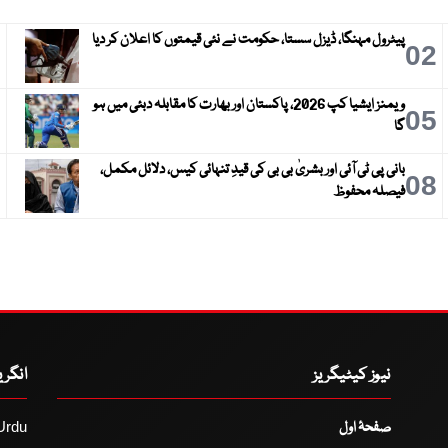
پیٹرول مہنگا، ڈیزل سستا، حکومت نے نئی قیمتوں کا اعلان کر دیا
3
02
ویمنز ایشیا کپ 2026، پاکستان اور بھارت کا مقابلہ دبئی میں ہو
6
05
گا
بانی پی ٹی آئی اور بشریٰ بی بی کی قیدِ تنہائی کیس، دلائل مکمل،
9
08
فیصلہ محفوظ
نیوز کیٹیگریز
انگر
صفحۂ اول
Urdu