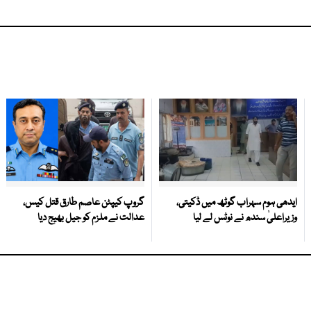
ایدھی ہوم سہراب گوٹھ میں ڈکیتی،
گروپ کیپٹن عاصم طارق قتل کیس،
وزیراعلیٰ سندھ نے نوٹس لے لیا
عدالت نے ملزم کو جیل بھیج دیا