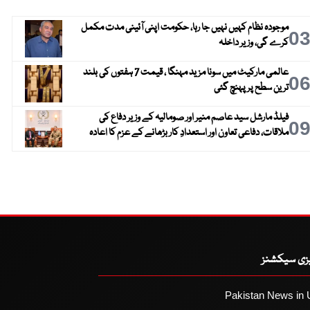
موجودہ نظام کہیں نہیں جا رہا، حکومت اپنی آئینی مدت مکمل
0
کرے گی، وزیر داخلہ
عالمی مارکیٹ میں سونا مزید مہنگا ، قیمت 7 ہفتوں کی بلند
0
ترین سطح پر پہنچ گئی
فیلڈ مارشل سید عاصم منیر اور صومالیہ کے وزیر دفاع کی
0
ملاقات، دفاعی تعاون اور استعدادِ کار بڑھانے کے عزم کا اعادہ
یزی سیکشنز
Pakistan News in 