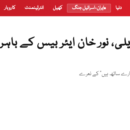
دنیا
ایران-اسرائیل جنگ
کھیل
انٹرٹینمنٹ
کاروبار
ی، نور خان ایئر بیس کے باہر
مھارے ساتھ ہیں" کے نعرے