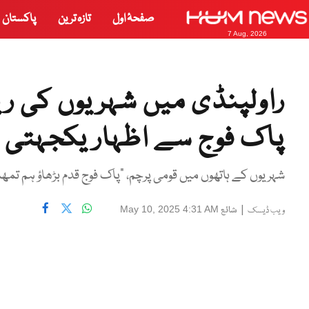
صفحۂ اول
تازہ ترین
پاکستان
7 Aug, 2026
راولپنڈی میں شہریوں کی ریل
پاک فوج سے اظہار یکجہتی
شہریوں کے ہاتھوں میں قومی پرچم، "پاک فوج قدم بڑھاؤ ہم ت
|
شائع
May 10, 2025 4:31 AM
ویب ڈیسک