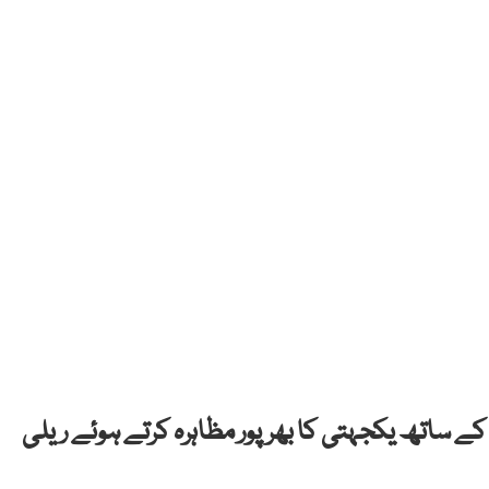
ے ساتھ یکجہتی کا بھرپور مظاہرہ کرتے ہوئے ریلی