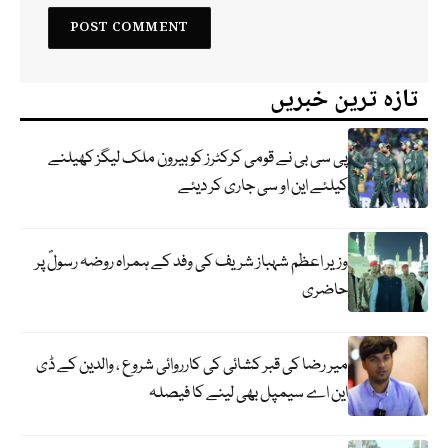
تازہ ترین خبریں
پی سی بی نے قومی کرکٹرز کو بیرون ملک لیگز کھیلنے
کیلئے این او سی جاری کر دیئے
وزیر اعظم شہباز شریف کی وفد کے ہمراہ روضہ رسولؐ پر
حاضری
میر رضا کی قبر کشائی کی کارروائی شروع ، والدین کے ڈی
این اے سیمپل بھی لینے کا فیصلہ