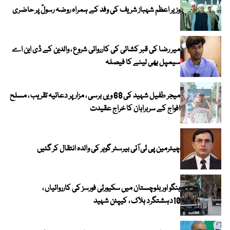
وزیر اعظم شہباز شریف کی وفد کے ہمراہ روضہ رسولؐ پر حاضری
میر رضا کی قبر کشائی کی کارروائی شروع ، والدین کے ڈی این اے
سیمپل بھی لینے کا فیصلہ
میجر طفیل شہید کی 68 ویں برسی ، مزار پر دعائیہ تقریب ، مسلح
افواج کے سربراہان کا خراج عقیدت
چیئرمین پی ٹی آئی بیرسٹر گوہر کی والدہ انتقال کر گئیں
ہنگو اور بلوچستان میں سکیورٹی فورسز کی کارروائیاں ،
10دہشتگرد ہلاک ، کیپٹن شہید