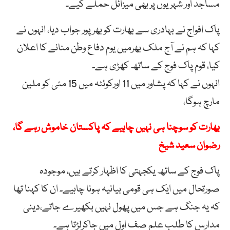
مساجد اور شہریوں پربھی میزائل حملے کیے۔
پاک افواج نے بہادری سے بھارت کو بھرپور جواب دیا، انہوں نے
کہا کہ ہم نے آج ملک بھرمیں یوم دفاع وطن منانے کا اعلان
کیا، قوم پاک فوج کے ساتھ کھڑی ہے۔
انہوں نے کہا کہ پشاور میں 11 اورکوئٹہ میں 15 مئی کو ملین
مارچ ہوگا،
بھارت کو سوچنا ہی نہیں چاہیے کہ پاکستان خاموش رہے گا،
رضوان سعید شیخ
پاک فوج کے ساتھ یکجہتی کا اظہار کرتے ہیں، موجودہ
صورتحال میں ایک ہی قومی بیانیہ ہونا چاہیے۔ ان کا کہنا تھا
کہ یہ جنگ ہے جس میں پھول نہیں بکھیرے جاتے،دینی
مدارس کا طلب علم صف اول میں جاکرلڑتا ہے۔