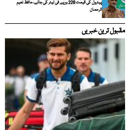
پیٹرول کی قیمت 228 روپے فی لیٹر کی جائے، حافظ نعیم
الرحمان
مقبول ترین خبریں