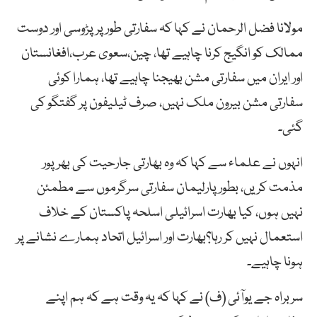
مولانا فضل الرحمان نے کہا کہ سفارتی طور پر پڑوسی اور دوست
ممالک کو انگیج کرنا چاہیے تھا، چین،سعوی عرب،افغانستان
اور ایران میں سفارتی مشن بھیجنا چاہیے تھا، ہمارا کوئی
سفارتی مشن بیرون ملک نہیں، صرف ٹیلیفون پر گفتگو کی
گئی۔
انہوں نے علماء سے کہا کہ وہ بھارتی جارحیت کی بھرپور
مذمت کریں، بطور پارلیمان سفارتی سرگرموں سے مطمئن
نہیں ہوں، کیا بھارت اسرائیلی اسلحہ پاکستان کے خلاف
استعمال نہیں کر رہا؟بھارت اور اسرائیل اتحاد ہمارے نشانے پر
ہونا چاہیے۔
سربراہ جے یوآئی (ف) نے کہا کہ یہ وقت ہے کہ ہم اپنے