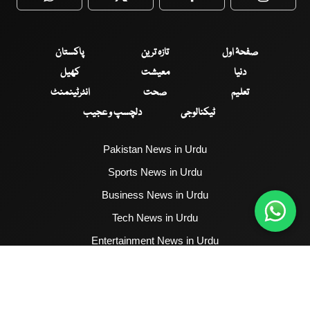
WhatsApp
Twitter
Facebook
Faceboo
صفحۂ اول
تازہ ترین
پاکستان
دنیا
معیشت
کھیل
تعلیم
صحت
انٹرٹینمنٹ
ٹیکنالوجی
دلچسپ و عجیب
Pakistan News in Urdu
Sports News in Urdu
Business News in Urdu
Tech News in Urdu
Entertainment News in Urdu
Health News in Urdu
Hum News English