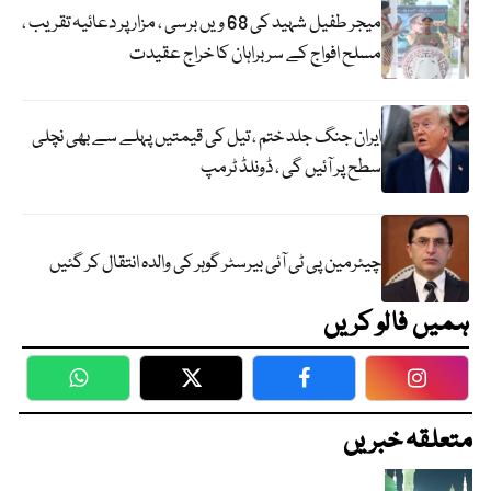
میجر طفیل شہید کی 68 ویں برسی ، مزار پر دعائیہ تقریب ،
مسلح افواج کے سربراہان کا خراج عقیدت
ایران جنگ جلد ختم ، تیل کی قیمتیں پہلے سے بھی نچلی
سطح پر آئیں گی ، ڈونلڈ ٹرمپ
چیئرمین پی ٹی آئی بیرسٹر گوہر کی والدہ انتقال کر گئیں
ہمیں فالو کریں
WhatsApp
Twitter
Facebook
Faceboo
متعلقہ خبریں