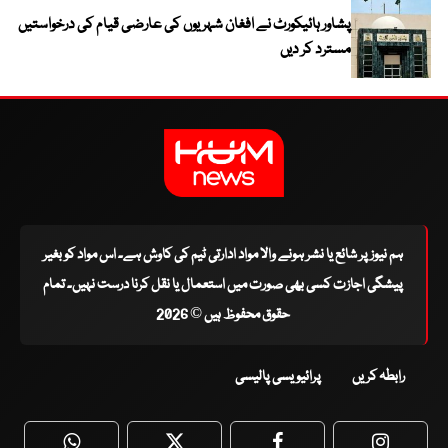
پشاور ہائیکورٹ نے افغان شہریوں کی عارضی قیام کی درخواستیں
مسترد کر دیں
ہم نیوز پر شائع یا نشر ہونے والا مواد ادارتی ٹیم کی کاوش ہے۔ اس مواد کو بغیر
پیشگی اجازت کسی بھی صورت میں استعمال یا نقل کرنا درست نہیں۔ تمام
حقوق محفوظ ہیں © 2026
رابطہ کریں
پرائیویسی پالیسی