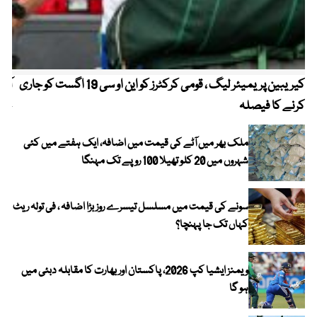
کیریبین پریمیئر لیگ ، قومی کرکٹرز کو این او سی 19 اگست کو جاری
آز
کرنے کا فیصلہ
چھی
ملک بھر میں آٹے کی قیمت میں اضافہ، ایک ہفتے میں کئی
شہروں میں 20 کلو تھیلا 100 روپے تک مہنگا
سونے کی قیمت میں مسلسل تیسرے روز بڑا اضافہ ، فی تولہ ریٹ
کہاں تک جا پہنچا؟
ویمنز ایشیا کپ 2026، پاکستان اور بھارت کا مقابلہ دبئی میں
ہو گا