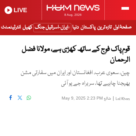
LIVE
8 Aug, 2026
صفحۂ اول
تازہ ترین
پاکستان
دنیا
ایران-اسرائیل جنگ
کھیل
انٹرٹینمنٹ
قوم پاک فوج کے ساتھ کھڑی ہے، مولانا فضل
الرحمان
چین، سعوی عرب، افغانستان اور ایران میں سفارتی مشن
بھیجنا چاہیے تھا، سربراہ جے یو آئی
|
شائع
May 9, 2025 2:23 PM
Lal Khan