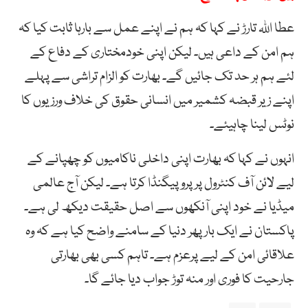
عطا اللہ تارڑ نے کہا کہ ہم نے اپنے عمل سے بارہا ثابت کیا کہ
ہم امن کے داعی ہیں۔ لیکن اپنی خودمختاری کے دفاع کے
لئے ہم ہر حد تک جائیں گے۔ بھارت کو الزام تراشی سے پہلے
اپنے زیر قبضہ کشمیر میں انسانی حقوق کی خلاف ورزیوں کا
نوٹس لینا چاہیئے۔
انہوں نے کہا کہ بھارت اپنی داخلی ناکامیوں کو چھپانے کے
لیے لائن آف کنٹرول پر پروپیگنڈا کرتا ہے۔ لیکن آج عالمی
میڈیا نے خود اپنی آنکھوں سے اصل حقیقت دیکھ لی ہے۔
پاکستان نے ایک بار پھر دنیا کے سامنے واضح کیا ہے کہ وہ
علاقائی امن کے لیے پرعزم ہے۔ تاہم کسی بھی بھارتی
جارحیت کا فوری اور منہ توڑ جواب دیا جائے گا۔