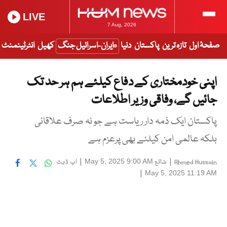
LIVE
7 Aug, 2026
صفحۂ اول
تازہ ترین
پاکستان
دنیا
ایران-اسرائیل جنگ
کھیل
انٹرٹینمنٹ
اپنی خودمختاری کے دفاع کیلئے ہم ہر حد تک
جائیں گے، وفاقی وزیر اطلاعات
پاکستان ایک ذمہ دار ریاست ہے جو نہ صرف علاقائی
بلکہ عالمی امن کیلئے بھی پرعزم ہے
|
شائع
|
اپ ڈیٹ
May 5, 2025 9:00 AM
Ahmed Hussain
|
May 5, 2025 11:19 AM