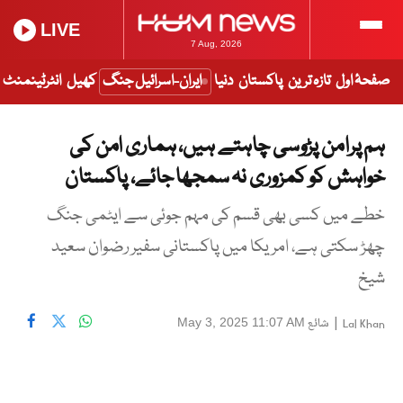
LIVE
7 Aug, 2026
صفحۂ اول
تازہ ترین
پاکستان
دنیا
ایران-اسرائیل جنگ
کھیل
انٹرٹینمنٹ
ہم پرامن پڑوسی چاہتے ہیں، ہماری امن کی
خواہش کو کمزوری نہ سمجھا جائے، پاکستان
خطے میں کسی بھی قسم کی مہم جوئی سے ایٹمی جنگ
چھڑ سکتی ہے، امریکا میں پاکستانی سفیر رضوان سعید
شیخ
|
شائع
May 3, 2025 11:07 AM
Lal Khan