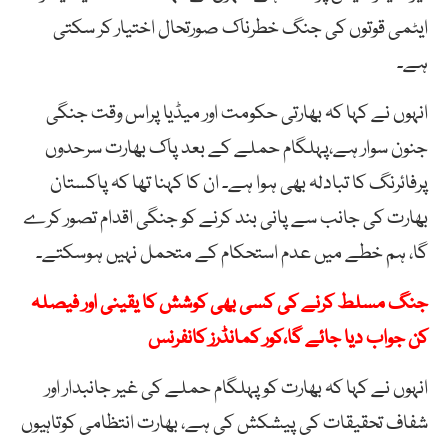
ایٹمی قوتوں کی جنگ خطرناک صورتحال اختیار کر سکتی
ہے۔
انہوں نے کہا کہ بھارتی حکومت اور میڈیا پراس وقت جنگی
جنون سوار ہے،پہلگام حملے کے بعد پاک بھارت سرحدوں
پرفائرنگ کا تبادلہ بھی ہوا ہے۔ ان کا کہنا تھا کہ پاکستان
بھارت کی جانب سے پانی بند کرنے کو جنگی اقدام تصور کرے
گا، ہم خطے میں عدم استحکام کے متحمل نہیں ہوسکتے۔
جنگ مسلط کرنے کی کسی بھی کوشش کا یقینی اور فیصلہ
کن جواب دیا جائے گا،کور کمانڈرز کانفرنس
انہوں نے کہا کہ بھارت کوپہلگام حملے کی غیر جانبدار اور
شفاف تحقیقات کی پیشکش کی ہے، بھارت انتظامی کوتاہیوں