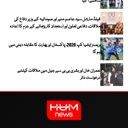
سامنے آ گیا
فیلڈ مارشل سید عاصم منیر اور صومالیہ کے وزیر دفاع کی
ملاقات، دفاعی تعاون اور استعدادِ کار بڑھانے کے عزم کا اعادہ
ویمنز ایشیا کپ 2026، پاکستان اور بھارت کا مقابلہ دبئی میں
ہو گا
عمران خان اور بشریٰ بی بی سے جیل میں ملاقات کیلئے
درخواست دائر