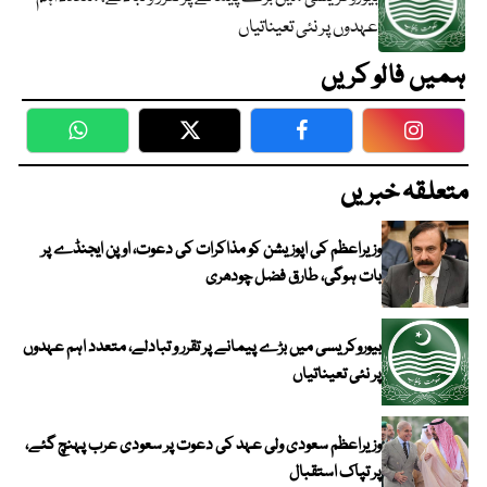
عہدوں پر نئی تعیناتیاں
ہمیں فالو کریں
WhatsApp
Twitter
Facebook
Faceboo
متعلقہ خبریں
وزیراعظم کی اپوزیشن کو مذاکرات کی دعوت، اوپن ایجنڈے پر
بات ہوگی، طارق فضل چودھری
بیوروکریسی میں بڑے پیمانے پر تقرر و تبادلے، متعدد اہم عہدوں
پر نئی تعیناتیاں
وزیراعظم سعودی ولی عہد کی دعوت پر سعودی عرب پہنچ گئے،
پر تپاک استقبال