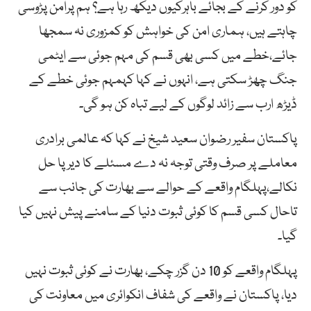
کو دور کرنے کے بجائے باہرکیوں دیکھ رہا ہے؟ ہم پرامن پڑوسی
چاہتے ہیں، ہماری امن کی خواہش کو کمزوری نہ سمجھا
جائے،خطے میں کسی بھی قسم کی مہم جوئی سے ایٹمی
جنگ چھڑ سکتی ہے، انہوں نے کہا کہمہم جوئی خطے کے
ڈیڑھ ارب سے زائد لوگوں کے لیے تباہ کن ہو گی۔
پاکستان سفیر رضوان سعید شیخ نے کہا کہ عالمی برادری
معاملے پر صرف وقتی توجہ نہ دے مسئلے کا دیرپا حل
نکالے،پہلگام واقعے کے حوالے سے بھارت کی جانب سے
تاحال کسی قسم کا کوئی ثبوت دنیا کے سامنے پیش نہیں کیا
گیا۔
پہلگام واقعے کو 10 دن گزر چکے، بھارت نے کوئی ثبوت نہیں
دیا، پاکستان نے واقعے کی شفاف انکوائری میں معاونت کی