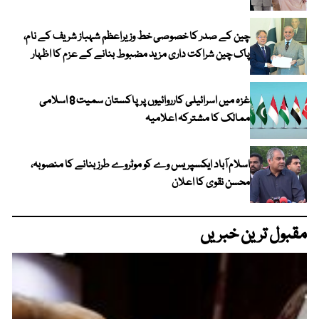
چین کے صدر کا خصوصی خط وزیراعظم شہباز شریف کے نام،
پاک چین شراکت داری مزید مضبوط بنانے کے عزم کا اظہار
غزہ میں اسرائیلی کارروائیوں پر پاکستان سمیت 8 اسلامی
ممالک کا مشترکہ اعلامیہ
اسلام آباد ایکسپریس وے کو موٹروے طرز بنانے کا منصوبہ،
محسن نقوی کا اعلان
مقبول ترین خبریں