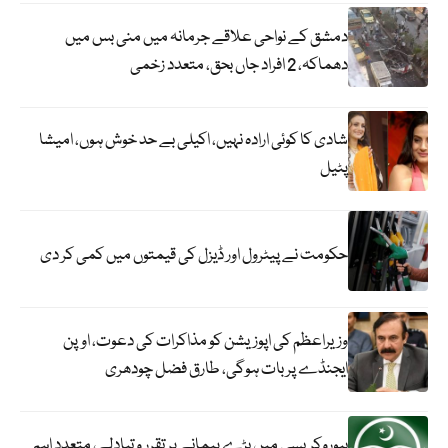
دمشق کے نواحی علاقے جرمانہ میں منی بس میں
دھماکہ، 2 افراد جاں بحق، متعدد زخمی
شادی کا کوئی ارادہ نہیں، اکیلی بے حد خوش ہوں، امیشا
پٹیل
حکومت نے پیٹرول اور ڈیزل کی قیمتوں میں کمی کر دی
وزیراعظم کی اپوزیشن کو مذاکرات کی دعوت، اوپن
ایجنڈے پر بات ہوگی، طارق فضل چودھری
بیوروکریسی میں بڑے پیمانے پر تقرر و تبادلے، متعدد اہم