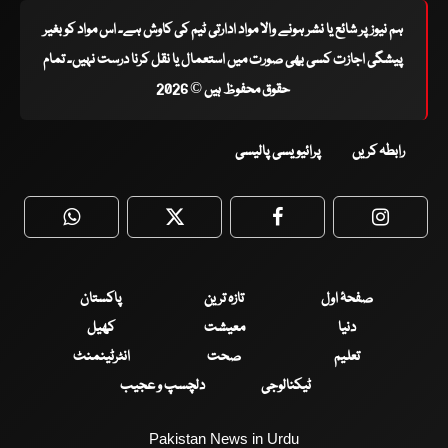
ہم نیوز پر شائع یا نشر ہونے والا مواد ادارتی ٹیم کی کاوش ہے۔ اس مواد کو بغیر
پیشگی اجازت کسی بھی صورت میں استعمال یا نقل کرنا درست نہیں۔ تمام
حقوق محفوظ ہیں © 2026
رابطہ کریں
پرائیویسی پالیسی
WhatsApp
Twitter
Facebook
Faceboo
صفحۂ اول
تازہ ترین
پاکستان
دنیا
معیشت
کھیل
تعلیم
صحت
انٹرٹینمنٹ
ٹیکنالوجی
دلچسپ و عجیب
Pakistan News in Urdu