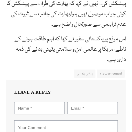
پیشکش کی، انہوں نے کہا کہ بھارت کی طرف سے پیشکش کا
کوئی جواب موصول نہیں ہوا،بھارت کی جانب سے ثبوت کی
عدم فراہمی سے صورتحال واضح ہے۔
اس موقع پر پاکستانی سفیر نے کہا کہ اہم طاقت ہونے کے
ناطے امریکا پر عالمی امن و سلامتی یقینی بنانے کی ذمہ
داری ہے۔
rizwan saeed
پرامن پڑوسی
LEAVE A REPLY