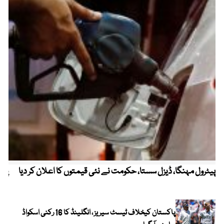
پیٹرول مہنگا، ڈیزل سستا، حکومت نے نئی قیمتوں کا اعلان کر دیا
پنج
پاکستان کیخلاف ٹیسٹ سیریز ، انگلینڈ کا 16 رکنی اسکواڈ