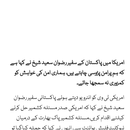
امریکا میں پاکستان کے سفیر رضوان سعید شیخ نے کہا ہے
کہ ہم پرامن پڑوسی چاہتے ہیں، ہماری امن کی خواہش کو
کمزوری نہ سمجھا جائے۔
امریکی ٹی وی کو انٹرویو دیتے ہوئے پاکستانی سفیر رضوان
سعید شیخ نے کہا کہ امریکی صدر مسئلہ کشمیر حل کرنے
کیلئے اقدام کریں،مسئلہ کشمیر پاک بھارت کے درمیان
نیوکلیئرفلیش پوائنٹ ہے، انہوں نے کہا کہ حملہ کیاگیا تو