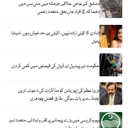
دمشق کے نواحی علاقے جرمانہ میں منی بس میں
دھماکہ، 2 افراد جاں بحق، متعدد زخمی
شادی کا کوئی ارادہ نہیں، اکیلی بے حد خوش ہوں، امیشا
پٹیل
حکومت نے پیٹرول اور ڈیزل کی قیمتوں میں کمی کر دی
وزیراعظم کی اپوزیشن کو مذاکرات کی دعوت، اوپن
ایجنڈے پر بات ہوگی، طارق فضل چودھری
بیوروکریسی میں بڑے پیمانے پر تقرر و تبادلے، متعدد اہم