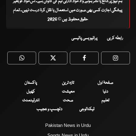
ہم نیوز پر شائع یا نشر ہونے والا مواد ادارتی ٹیم کی کاوش ہے۔ اس مواد کو بغیر
پیشگی اجازت کسی بھی صورت میں استعمال یا نقل کرنا درست نہیں۔ تمام
حقوق محفوظ ہیں © 2026
رابطہ کریں
پرائیویسی پالیسی
WhatsApp
Twitter
Facebook
Faceboo
صفحۂ اول
تازہ ترین
پاکستان
دنیا
معیشت
کھیل
تعلیم
صحت
انٹرٹینمنٹ
ٹیکنالوجی
دلچسپ و عجیب
Pakistan News in Urdu
Sports News in Urdu