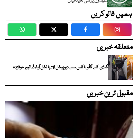
عہدوں پر نئی تعیناتیاں
ہمیں فالو کریں
WhatsApp
Twitter
Facebook
Faceboo
متعلقہ خبریں
گاڑی کے گلَو باکس سے دیوہیکل اژدہا نکل آیا، ڈرائیور خوفزدہ
مقبول ترین خبریں