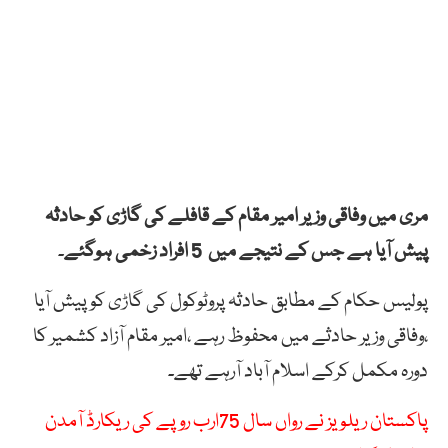
مری میں وفاقی وزیر امیر مقام کے قافلے کی گاڑی کو حادثہ
پیش آیا ہے جس کے نتیجے میں 5 افراد زخمی ہوگئے
۔
پولیس حکام کے مطابق حادثہ پروٹوکول کی گاڑی کو پیش آیا
،وفاقی وزیر حادثے میں محفوظ رہے ،امیر مقام آزاد کشمیر کا
دورہ مکمل کرکے اسلام آباد آرہے تھے۔
پاکستان ریلویز نے رواں سال 75ارب روپے کی ریکارڈ آمدن