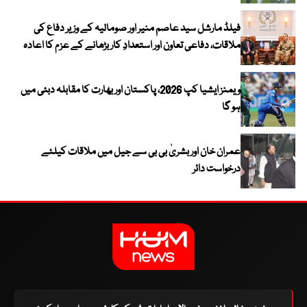
فیلڈ مارشل سید عاصم منیر اور صومالیہ کے وزیر دفاع کی
ملاقات، دفاعی تعاون اور استعدادِ کار بڑھانے کے عزم کا اعادہ
ویمنز ایشیا کپ 2026، پاکستان اور بھارت کا مقابلہ دبئی میں
ہو گا
عمران خان اور بشریٰ بی بی سے جیل میں ملاقات کیلئے
درخواست دائر