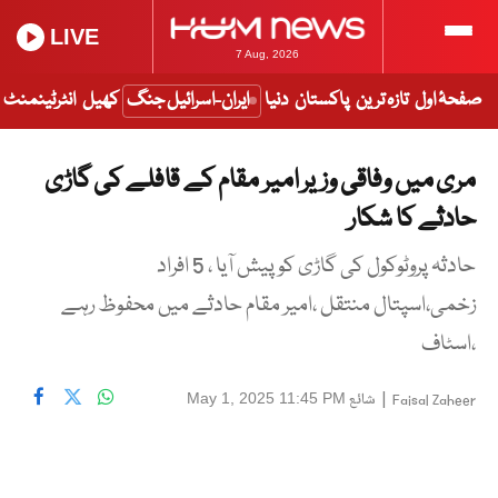
LIVE
7 Aug, 2026
صفحۂ اول
تازہ ترین
پاکستان
دنیا
ایران-اسرائیل جنگ
کھیل
انٹرٹینمنٹ
مری میں وفاقی وزیر امیر مقام کے قافلے کی گاڑی
حادثے کا شکار
حادثہ پروٹوکول کی گاڑی کو پیش آیا ، 5 افراد
زخمی،اسپتال منتقل ،امیر مقام حادثے میں محفوظ رہے
،اسٹاف
|
شائع
May 1, 2025 11:45 PM
Faisal Zaheer