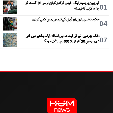
کیریبین پریمیئر لیگ ، قومی کرکٹرز کو این او سی 19 اگست کو
01
جاری کرنے کا فیصلہ
حکومت نے پیٹرول اور ڈیزل کی قیمتوں میں کمی کر دی
04
ملک بھر میں آٹے کی قیمت میں اضافہ، ایک ہفتے میں کئی
07
شہروں میں 20 کلو تھیلا 100 روپے تک مہنگا