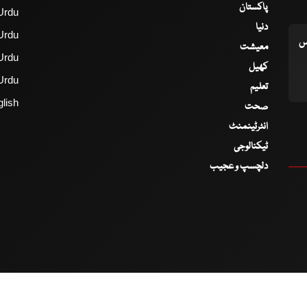
پاکستان
Urdu
دنیا
Urdu
اس
معیشت
Urdu
کھیل
Urdu
تعلیم
lish
صحت
انٹرٹینمنٹ
ٹیکنالوجی
دلچسپ و عجیب
2017 - 2026 © All Copyrights Reserved