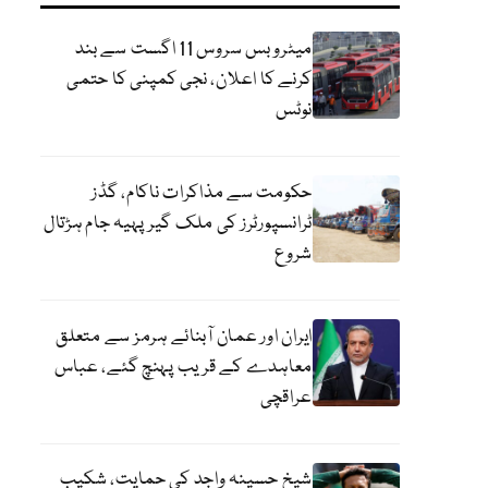
میٹرو بس سروس 11 اگست سے بند
کرنے کا اعلان، نجی کمپنی کا حتمی
نوٹس
حکومت سے مذاکرات ناکام، گڈز
ٹرانسپورٹرز کی ملک گیر پہیہ جام ہڑتال
شروع
ایران اور عمان آبنائے ہرمز سے متعلق
معاہدے کے قریب پہنچ گئے، عباس
عراقچی
شیخ حسینہ واجد کی حمایت، شکیب