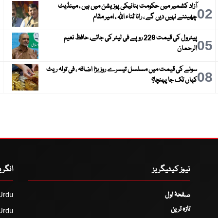
آزاد کشمیر میں حکومت بنانیکی پوزیشن میں ہیں ، مینڈیٹ
3
02
چھیننے نہیں دیں گے ، رانا ثناء اللہ ، امیر مقام
پیٹرول کی قیمت 228 روپے فی لیٹر کی جائے، حافظ نعیم
6
05
الرحمان
سونے کی قیمت میں مسلسل تیسرے روز بڑا اضافہ ، فی تولہ ریٹ
9
08
کہاں تک جا پہنچا؟
نیوز کیٹیگریز
انگر
صفحۂ اول
Urdu
تازہ ترین
Urdu