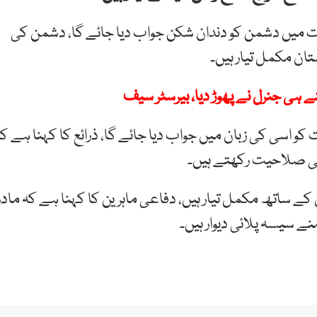
ت میں دشمن کو دندان شکن جواب دیا جائے گا، دشمن کی
ان مکمل تیار ہیں۔
 ہی جنرل نے پھوڑ دیا، بیرسٹر سیف
کو اسی کی زبان میں جواب دیا جائے گا، ذرائع کا کہنا ہے ک
کی صلاحیت رکھتے ہیں۔
ے ساتھ مکمل تیار ہیں، دفاعی ماہرین کا کہنا ہے کہ مادر
ے سیسہ پلائی دیوار ہیں۔