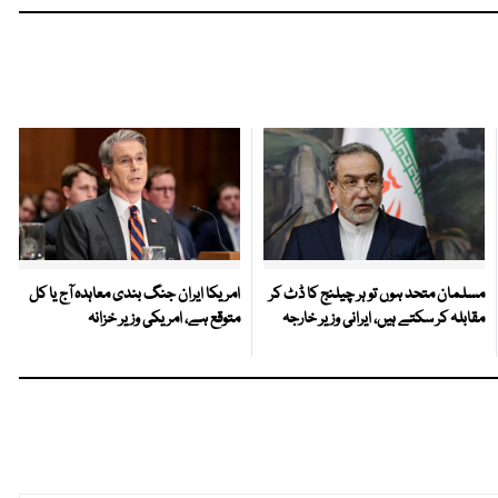
مسلمان متحد ہوں تو ہر چیلنج کا ڈٹ کر
امریکا ایران جنگ بندی معاہدہ آج یا کل
مقابلہ کر سکتے ہیں، ایرانی وزیر خارجہ
متوقع ہے، امریکی وزیر خزانہ