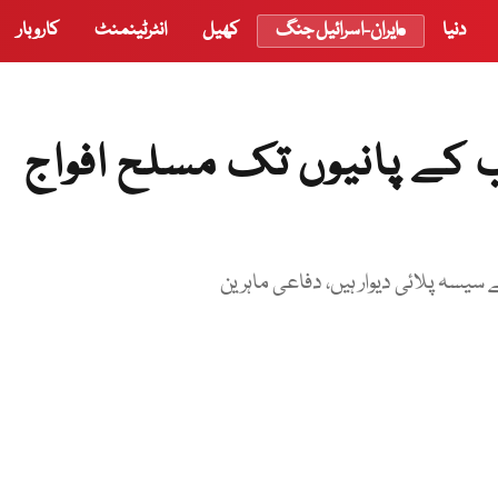
دنیا
ایران-اسرائیل جنگ
کھیل
انٹرٹینمنٹ
کاروبار
 کے پانیوں تک مسلح افواج
یسہ پلائی دیوار ہیں، دفاعی ماہرین