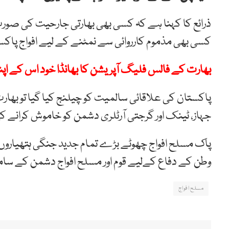
ذرائع کا کہنا ہے کہ کسی بھی بھارتی جارحیت کی صور
کسی بھی مذموم کارروائی سے نمٹنے کے لیے افواج پاکست
بھارت کے فالس فلیگ آپریشن کا بھانڈا خود اس کے اپنے
پاکستان کی علاقائی سالمیت کو چیلنج کیا گیا تو بھارت 
جہاز، ٹینک اور گرجتی آرٹلری دشمن کو خاموش کرانے 
پاک مسلح افواج چھوٹے بڑے تمام جدید جنگی ہتھیاروں ک
وطن کے دفاع کےلیے قوم اور مسلح افواج دشمن کے سامن
مسلح افواج