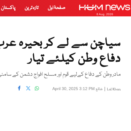
صفحۂ اول
تازہ ترین
پاکستان
8 Aug, 2026
سیاچن سے لے کر بحیرہ عرب
دفاع وطن کیلئے تیار
مادر وطن کے دفاع کےلیے قوم اور مسلح افواج دشمن کے سامنے س
|
شائع
April 30, 2025 3:12 PM
Lal Khan