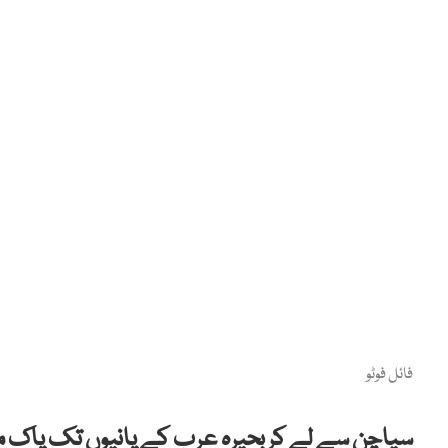
فائل فوٹو
سیاچن سے لے کربحیرہ عرب کے پانیوں تک پاک مسل