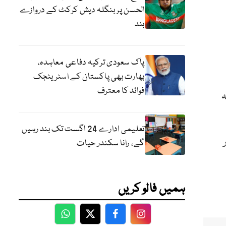
الحسن پر بنگلہ دیش کرکٹ کے دروازے
بند
پاک سعودی ترکیہ دفاعی معاہدہ،
بھارت بھی پاکستان کے اسٹریٹجک
فوائد کا معترف
ہ
تعلیمی ادارے 24 اگست تک بند رہیں
گے، رانا سکندر حیات
ہمیں فالو کریں
WhatsApp
Twitter
Facebook
Facebook