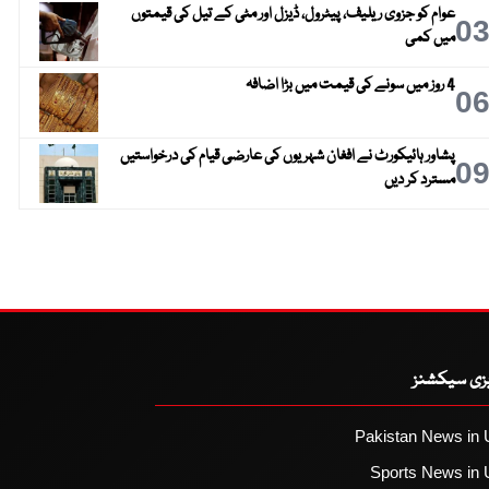
عوام کو جزوی ریلیف، پیٹرول، ڈیزل اور مٹی کے تیل کی قیمتوں
0
میں کمی
4 روز میں سونے کی قیمت میں بڑا اضافہ
0
پشاور ہائیکورٹ نے افغان شہریوں کی عارضی قیام کی درخواستیں
0
مسترد کر دیں
یزی سیکشنز
Pakistan News in 
Sports News in 