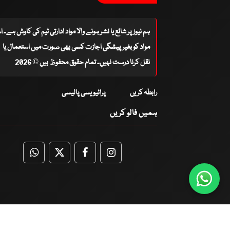
ہم نیوز پر شائع یا نشر ہونے والا مواد ادارتی ٹیم کی کاوش ہے۔ 
مواد کو بغیر پیشگی اجازت کسی بھی صورت میں استعمال یا
نقل کرنا درست نہیں۔ تمام حقوق محفوظ ہیں © 2026
رابطہ کریں
پرائیویسی پالیسی
ہمیں فالو کریں
WhatsApp
Twitter
Facebook
Facebook