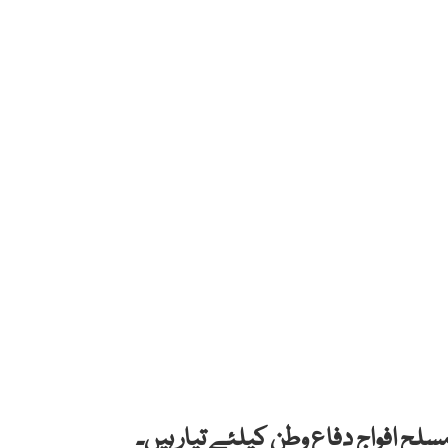
ح افواج دفاع وطن کیلئے تیار ہیں۔