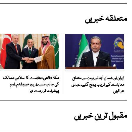
متعلقہ خبریں
مکہ دفاعی معاہدے کا اسلامی ممالک
ایران اور عمان آبنائے ہرمز سے متعلق
کی جانب سے بھرپور خیرمقدم، اہم
معاہدے کے قریب پہنچ گئے، عباس
پیشرفت قرار دے دیا
عراقچی
مقبول ترین خبریں