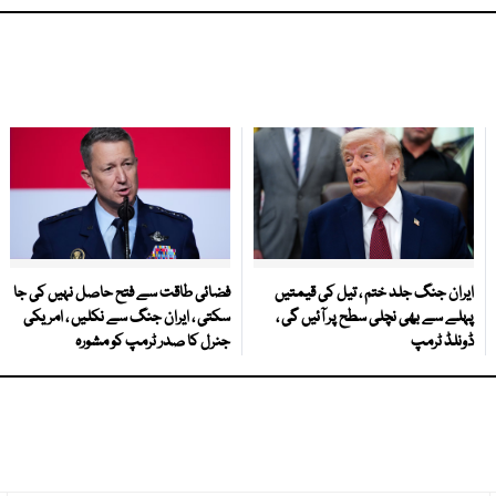
ایران جنگ جلد ختم ، تیل کی قیمتیں
فضائی طاقت سے فتح حاصل نہیں کی جا
پہلے سے بھی نچلی سطح پر آئیں گی ،
سکتی ، ایران جنگ سے نکلیں ، امریکی
ڈونلڈ ٹرمپ
جنرل کا صدر ٹرمپ کو مشورہ