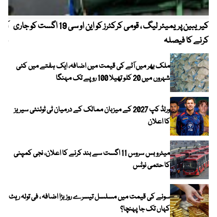
کیریبین پریمیئر لیگ ، قومی کرکٹرز کو این او سی 19 اگست کو جاری
آز
کرنے کا فیصلہ
چھی
ملک بھر میں آٹے کی قیمت میں اضافہ، ایک ہفتے میں کئی
شہروں میں 20 کلو تھیلا 100 روپے تک مہنگا
ورلڈ کپ 2027 کے میزبان ممالک کے درمیان ٹی ٹوئنٹی سیریز
کا اعلان
میٹرو بس سروس 11 اگست سے بند کرنے کا اعلان، نجی کمپنی
کا حتمی نوٹس
سونے کی قیمت میں مسلسل تیسرے روز بڑا اضافہ ، فی تولہ ریٹ
کہاں تک جا پہنچا؟