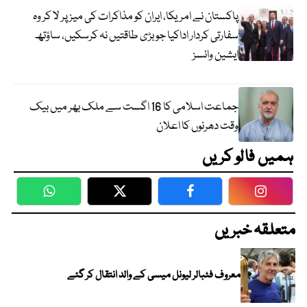
پاکستان نے امریکا، ایران کو مذاکرات کی میز پر لا کر وہ
سفارتی کردار اداکیا جو بڑی طاقتیں نہ کرسکیں، ساؤتھ
ایشین وائسز
جماعت اسلامی کا 16 اگست سے ملک بھر میں بیک
وقت دھرنوں کا اعلان
ہمیں فالو کریں
WhatsApp
Twitter
Facebook
Faceboo
متعلقہ خبریں
معروف فٹبالر لیونل میسی کے والد انتقال کر گئے