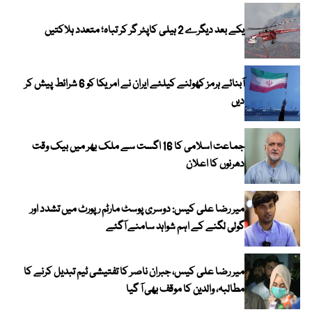
یکے بعد دیگرے 2 ہیلی کاپٹر گر کر تباہ؛ متعدد ہلاکتیں
آبنائے ہرمز کھولنے کیلئے ایران نے امریکا کو 6 شرائط پیش کر
دیں
جماعت اسلامی کا 16 اگست سے ملک بھر میں بیک وقت
دھرنوں کا اعلان
میر رضا علی کیس: دوسری پوسٹ مارٹم رپورٹ میں تشدد اور
گولی لگنے کے اہم شواہد سامنے آگئے
میر رضا علی کیس، جبران ناصر کا تفتیشی ٹیم تبدیل کرنے کا
مطالبہ، والدین کا موقف بھی آ گیا