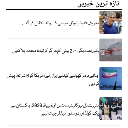
تازہ ترین خبریں
معروف فٹبالر لیونل میسی کے والد انتقال کر گئے
یکے بعد دیگرے 2 ہیلی کاپٹر گر کر تباہ؛ متعدد ہلاکتیں
آبنائے ہرمز کھولنے کیلئے ایران نے امریکا کو 6 شرائط پیش
کر دیں
انٹرنیشنل نیوکلیئر سائنس اولمپیاڈ 2026، پاکستان نے
ایک گولڈ اور دو سلور میڈلز جیت لیے