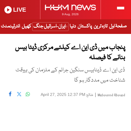
LIVE
9 Aug, 2026
صفحۂ اول
تازہ ترین
پاکستان
دنیا
ایران-اسرائیل جنگ
کھیل
انٹرٹینمنٹ
پنجاب میں ڈی این اے کیلئے مرکزی ڈیٹا بیس
بنانے کا فیصلہ
ڈی این اے ڈیٹابیس سنگین جرائم کے ملزمان کی بروقت
شناخت میں مددگار ہو گا
|
شائع
April 27, 2025 12:37 PM
Mehmood Ahmed