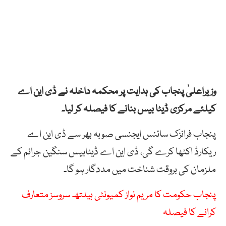
وزیراعلیٰ پنجاب کی ہدایت پر محکمہ داخلہ نے ڈی این اے
کیلئے مرکزی ڈیٹا بیس بنانے کا فیصلہ کر لیا۔
پنجاب فرانزک سائنس ایجنسی صوبہ بھر سے ڈی این اے
ریکارڈ اکٹھا کرے گی، ڈی این اے ڈیٹابیس سنگین جرائم کے
ملزمان کی بروقت شناخت میں مددگار ہو گا۔
پنجاب حکومت کا مریم نواز کمیونٹی ہیلتھ سروسز متعارف
کرانے کا فیصلہ