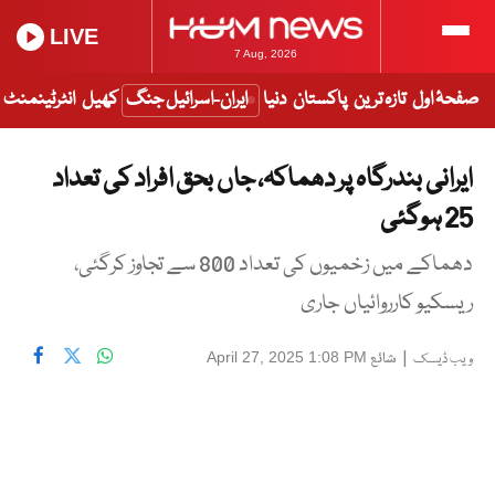
LIVE
7 Aug, 2026
صفحۂ اول
تازہ ترین
پاکستان
دنیا
ایران-اسرائیل جنگ
کھیل
انٹرٹینمنٹ
ایرانی بندرگاہ پر دھماکہ، جاں بحق افراد کی تعداد
25 ہوگئی
دھماکے میں زخمیوں کی تعداد 800 سے تجاوز کرگئی،
ریسکیو کارروائیاں جاری
|
شائع
April 27, 2025 1:08 PM
ویب ڈیسک