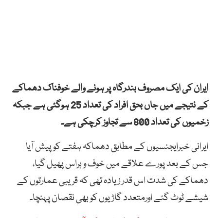
ایران کی ایک مصروف بندرگاہ پر ہونے والے خوفناک دھماکے
کے نتیجے میں جاں بحق افراد کی تعداد 25 ہوگئی ہے جبکہ
زخمیوں کی تعداد 800 سے تجاوز کرچکی ہے۔
ایرانی خبرایجنسیوں کے مطابق دھماکہ ہفتے کو پیش آیا
جس کے بعد پورے علاقے میں خوف و ہراس پھیل گیا،
دھماکے کی شدت اس قدر زیادہ تھی کہ قریبی عمارتوں کے
شیشے ٹوٹ گئے اورمتعدد گاڑیوں کو بھی نقصان پہنچا۔