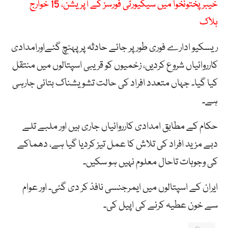
خیبر پختونخوا میں سیکیورٹی فورسز کے آپریشن، 15 خوارج
ہلاک
ریسکیو ادارے فوری طور پر جائے حادثہ پر پہنچ گئےاورامدادی
کارروائیاں شروع کردیں، زخمیوں کو قریبی اسپتالوں میں منتقل
کیا گیا۔ جہاں متعدد افراد کی حالت تشویشناک بتائی جارہی
ہے۔
حکام کے مطابق امدادی کارروائیاں جاری ہیں اور ملبے تلے
دبے مزید افراد کی تلاش کا عمل تیز کردیا گیا ہے، دھماکے
کی وجوہات تاحال معلوم نہیں ہو سکیں۔
ایران کے اسپتالوں میں ایمرجنسی نافذ کر دی گئی۔ اور عوام
سے خون عطیہ کرنے کی اپیل کی۔