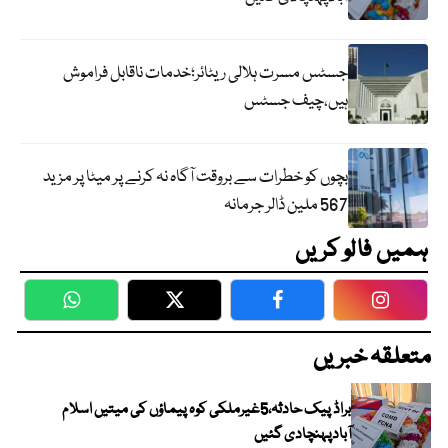
جسٹس مسرت ہلالی ریٹائر؛خدمات ناقابل فراموش
ہیں،چیف جسٹس
بچوں کو خطرات سے بروقت آگاہ نہ کرنے پر میٹا پر مزید
567 ملین ڈالر جرمانہ
ہمیں فالو کریں
WhatsApp
Twitter
Facebook
Faceboo
متعلقہ خبریں
براڈ پیک حادثہ،5غیرملکی کوہ پیماؤں کی میتیں اسلام
آبادپہنچادی گئیں