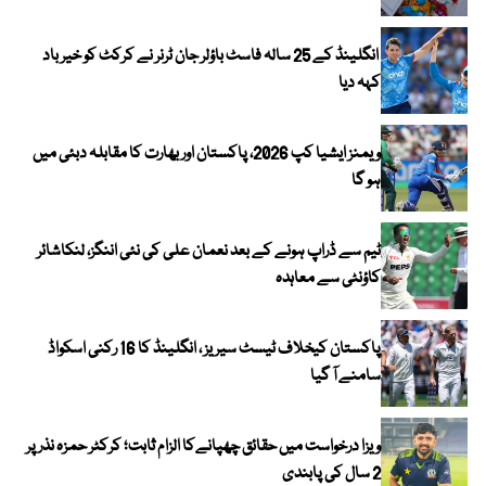
انگلینڈ کے 25 سالہ فاسٹ باؤلر جان ٹرنر نے کرکٹ کو خیر باد
کہہ دیا
ویمنز ایشیا کپ 2026، پاکستان اور بھارت کا مقابلہ دبئی میں
ہو گا
ٹیم سے ڈراپ ہونے کے بعد نعمان علی کی نئی اننگز، لنکاشائر
کاؤنٹی سے معاہدہ
پاکستان کیخلاف ٹیسٹ سیریز ، انگلینڈ کا 16 رکنی اسکواڈ
سامنے آ گیا
ویزا درخواست میں حقائق چھپانےکا الزام ثابت؛ کرکٹر حمزہ نذر پر
2 سال کی پابندی