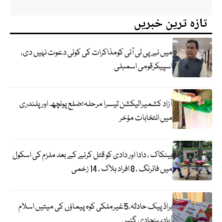
تازہ ترین خبریں
میں نے پی ٹی آئی کومذاکرات کی کوئی دعوت نہیں دی،
اسپیکرقومی اسمبلی
آزاد کشمیرالیکشن تیسرا مرحلہ؛ضلع پونچھ اور پلندری
میں انتخابات مؤخر
بینکاک ، دادا اور دادی کو قتل کرنے کے بعد ملزم کی اسکول
میں فائرنگ ، 8 افراد ہلاک ، 14 زخمی
براڈ پیک حادثہ،5غیرملکی کوہ پیماؤں کی میتیں اسلام
آبادپہنچادی گئیں