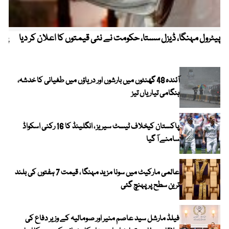
پیٹرول مہنگا، ڈیزل سستا، حکومت نے نئی قیمتوں کا اعلان کر دیا
پنج
آئندہ 48 گھنٹوں میں بارشوں اور دریاؤں میں طغیانی کا خدشہ،
ہنگامی تیاریاں تیز
پاکستان کیخلاف ٹیسٹ سیریز ، انگلینڈ کا 16 رکنی اسکواڈ
سامنے آ گیا
عالمی مارکیٹ میں سونا مزید مہنگا ، قیمت 7 ہفتوں کی بلند
ترین سطح پر پہنچ گئی
فیلڈ مارشل سید عاصم منیر اور صومالیہ کے وزیر دفاع کی