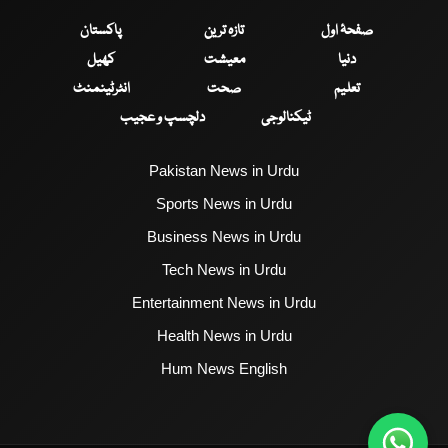
صفحۂ اول
تازہ ترین
پاکستان
دنیا
معیشت
کھیل
تعلیم
صحت
انٹرٹینمنٹ
ٹیکنالوجی
دلچسپ و عجیب
Pakistan News in Urdu
Sports News in Urdu
Business News in Urdu
Tech News in Urdu
Entertainment News in Urdu
Health News in Urdu
Hum News English