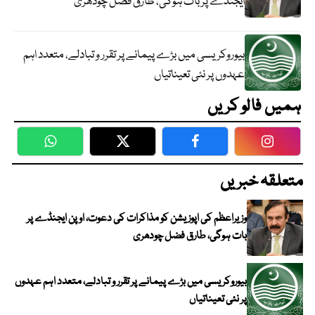
ایجنڈے پر بات ہوگی، طارق فضل چودھری
بیوروکریسی میں بڑے پیمانے پر تقرر و تبادلے، متعدد اہم
عہدوں پر نئی تعیناتیاں
ہمیں فالو کریں
WhatsApp
Twitter
Facebook
Faceboo
متعلقہ خبریں
وزیراعظم کی اپوزیشن کو مذاکرات کی دعوت، اوپن ایجنڈے پر
بات ہوگی، طارق فضل چودھری
بیوروکریسی میں بڑے پیمانے پر تقرر و تبادلے، متعدد اہم عہدوں
پر نئی تعیناتیاں