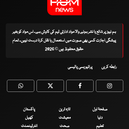
ہم نیوز پر شائع یا نشر ہونے والا مواد ادارتی ٹیم کی کاوش ہے۔ اس مواد کو بغیر
پیشگی اجازت کسی بھی صورت میں استعمال یا نقل کرنا درست نہیں۔ تمام
حقوق محفوظ ہیں © 2026
رابطہ کریں
پرائیویسی پالیسی
WhatsApp
Twitter
Facebook
Faceboo
صفحۂ اول
تازہ ترین
پاکستان
دنیا
معیشت
کھیل
تعلیم
صحت
انٹرٹینمنٹ