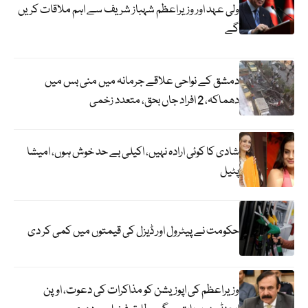
ولی عہد اور وزیراعظم شہباز شریف سے اہم ملاقات کریں
گے
دمشق کے نواحی علاقے جرمانہ میں منی بس میں
دھماکہ، 2 افراد جاں بحق، متعدد زخمی
شادی کا کوئی ارادہ نہیں، اکیلی بے حد خوش ہوں، امیشا
پٹیل
حکومت نے پیٹرول اور ڈیزل کی قیمتوں میں کمی کر دی
وزیراعظم کی اپوزیشن کو مذاکرات کی دعوت، اوپن