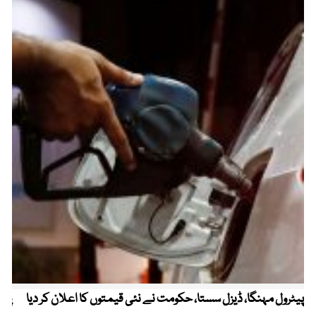
پیٹرول مہنگا، ڈیزل سستا، حکومت نے نئی قیمتوں کا اعلان کر دیا
پنج