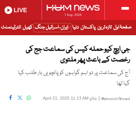
LIVE
7 Aug, 2026
صفحۂ اول
تازہ ترین
پاکستان
دنیا
ایران-اسرائیل جنگ
کھیل
انٹرٹینمنٹ
جی ایچ کیو حملہ کیس کی سماعت جج کی
رخصت کے باعث پھر ملتوی
آج کی سماعت پر دو اہم گواہوں کو پانچویں بار طلب کیا
گیا تھا
|
شائع
April 21, 2025 11:13 AM
Mehmood Ahmed