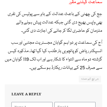
سماعت کیلئے مقرر
جج کی چھٹی کے باعث عدالت کے باہر سے پولیس کی نفری
بھی واپس بھیج دی گئی جبکہ عدالت پیش ہونے والے
ملزمان کو حاضری لگا کر جانے کی اجازت دی گئی۔
آج کی سماعت پر دو اہم گواہان مجسٹریٹ مجتبیٰ اور سب
انسپکٹر ریاض کو پانچویں بار طلب کیا گیا تھا۔ مذکورہ کیس
گزشتہ دو ماہ سے التواء کا شکار ہے اور اب تک 119 گواہان میں
سے صرف 25 کے بیانات ریکارڈ ہو سکے ہیں۔
جی ایچ کیو حملہ
LEAVE A REPLY