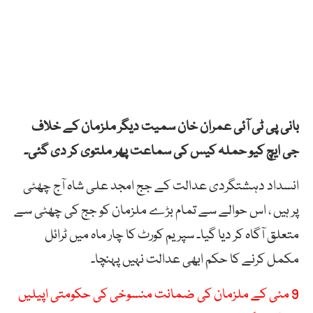
بانی پی ٹی آئی عمران خان سمیت دیگر ملزمان کے خلاف
جی ایچ کیو حملہ کیس کی سماعت پھر ملتوی کر دی گئی۔
انسداد دہشتگردی عدالت کے جج امجد علی شاہ آج چھٹی
پر ہیں ، اس حوالے سے تمام بڑے ملزمان کو جج کی چھٹی سے
متعلق آگاہ کر دیا گیا۔ سپریم کورٹ کا چار ماہ میں ٹرائل
مکمل کرنے کا حکم ابھی عدالت نہیں پہنچا۔
9 مئی کے ملزمان کی ضمانت منسوخی کی حکومتی اپیلیں