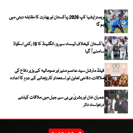
ویمنز ایشیا کپ 2026، پاکستان اور بھارت کا مقابلہ دبئی میں
ہو گا
پاکستان کیخلاف ٹیسٹ سیریز ، انگلینڈ کا 16 رکنی اسکواڈ
سامنے آ گیا
فیلڈ مارشل سید عاصم منیر اور صومالیہ کے وزیر دفاع کی
ملاقات، دفاعی تعاون اور استعدادِ کار بڑھانے کے عزم کا اعادہ
عمران خان اور بشریٰ بی بی سے جیل میں ملاقات کیلئے
درخواست دائر