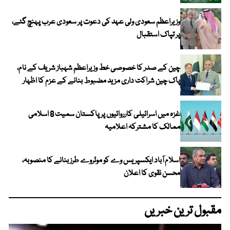
وزیراعظم سعودی ولی عہد کی دعوت پر سعودی عرب پہنچ گئے،
پر تپاک استقبال
چین کے صدر کا خصوصی خط وزیراعظم شہباز شریف کے نام،
پاک چین شراکت داری مزید مضبوط بنانے کے عزم کا اظہار
غزہ میں اسرائیلی کارروائیوں پر پاکستان سمیت 8 اسلامی
ممالک کا مشترکہ اعلامیہ
اسلام آباد ایکسپریس وے کو موٹروے طرز بنانے کا منصوبہ،
محسن نقوی کا اعلان
مقبول ترین خبریں