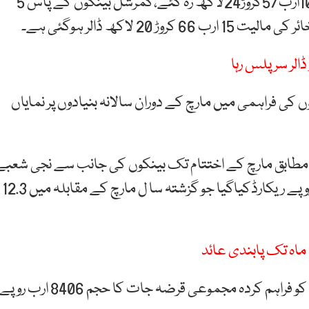
ترجمان کے مطابق اسٹیٹ بینک کےزرمبادلہ کےذخائر10ارب57کروڑ24لاکھ رہ گئے،کمرشل بینکوں کے پاس 5
 فراہمی میں مارچ کے دوران سالانہ بنیادوں پر نمایاں
طابق مارچ کے اختتام تک بینکوں کی جانب سے نجی شعبے
کو فراہم کردہ مجموعی قرضہ جات کا حجم 9443 ارب روپے ریکارڈکیاگیا جو گزشتہ سا ل مارچ کے مقابلہ میں 12.3
گزشتہ سا ل مارچ میں بینکوں کی جانب سے نجی شعبے کو فراہم کردہ مجموعی قرضہ جات کا حجم 8406 ارب روپ