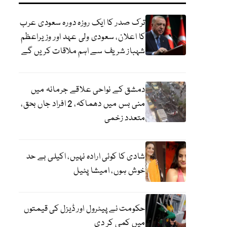
ترک صدر کا ایک روزہ دورہ سعودی عرب
کا اعلان، سعودی ولی عہد اور وزیراعظم
شہباز شریف سے اہم ملاقات کریں گے
دمشق کے نواحی علاقے جرمانہ میں
منی بس میں دھماکہ، 2 افراد جاں بحق،
متعدد زخمی
شادی کا کوئی ارادہ نہیں، اکیلی بے حد
خوش ہوں، امیشا پٹیل
حکومت نے پیٹرول اور ڈیزل کی قیمتوں
میں کمی کر دی