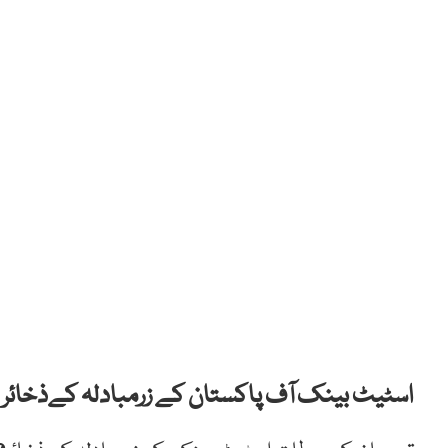
اسٹیٹ بینک آف پاکستان کے زرمبادلہ کےذخائر میں 12کروڑ7لاکھ ڈالرز کی کمی ہو