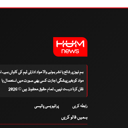
ہم نیوز پر شائع یا نشر ہونے والا مواد ادارتی ٹیم کی کاوش ہے۔ 
مواد کو بغیر پیشگی اجازت کسی بھی صورت میں استعمال یا
نقل کرنا درست نہیں۔ تمام حقوق محفوظ ہیں © 2026
رابطہ کریں
پرائیویسی پالیسی
ہمیں فالو کریں