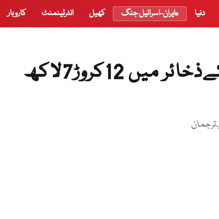
دنیا
ایران-اسرائیل جنگ
کھیل
انٹرٹینمنٹ
کاروبار
سٹیٹ بینک کے زرمبادلہ کےذخائر میں 12کروڑ7لاکھ