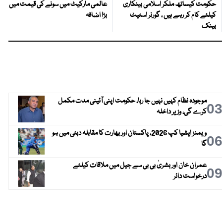
حکومت کیساتھ ملکر اسلامی بینکاری
عالمی مارکیٹ میں سونے کی قیمت میں
کیلئے کام کر رہے ہیں ، گورنر اسٹیٹ
بڑا اضافہ
بینک
موجودہ نظام کہیں نہیں جا رہا، حکومت اپنی آئینی مدت مکمل
0
کرے گی، وزیر داخلہ
ویمنز ایشیا کپ 2026، پاکستان اور بھارت کا مقابلہ دبئی میں ہو
0
گا
عمران خان اور بشریٰ بی بی سے جیل میں ملاقات کیلئے
0
درخواست دائر