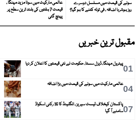
عالمی مارکیٹ میں سونا مزید مہنگا ،
سونے کی قیمت میں مسلسل دوسرے
قیمت 7 ہفتوں کی بلند ترین سطح پر
روز ہوشربا اضافہ ، فی تولہ کتنے کا ہو گیا؟
پہنچ گئی
مقبول ترین خبریں
پیٹرول مہنگا، ڈیزل سستا، حکومت نے نئی قیمتوں کا اعلان کر دیا
01
عالمی مارکیٹ میں سونے کی قیمت میں بڑا اضافہ
04
پاکستان کیخلاف ٹیسٹ سیریز ، انگلینڈ کا 16 رکنی اسکواڈ
07
سامنے آ گیا