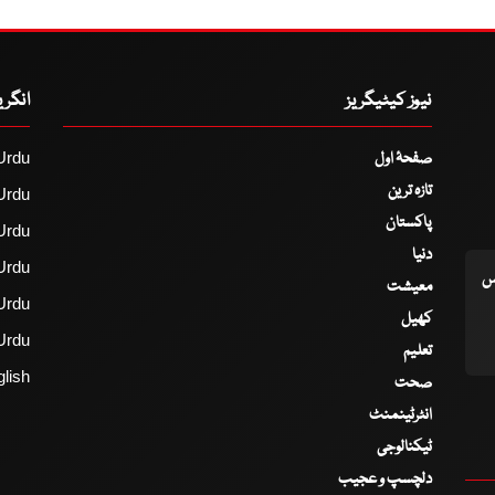
نیوز کیٹیگریز
انگر
صفحۂ اول
Urdu
تازہ ترین
Urdu
پاکستان
Urdu
دنیا
Urdu
اس
معیشت
Urdu
کھیل
Urdu
تعلیم
lish
صحت
انٹرٹینمنٹ
ٹیکنالوجی
دلچسپ و عجیب