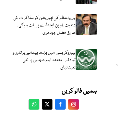
وزیراعظم کی اپوزیشن کو مذاکرات کی
دعوت، اوپن ایجنڈے پر بات ہوگی،
طارق فضل چودھری
بیوروکریسی میں بڑے پیمانے پر تقرر و
تبادلے، متعدد اہم عہدوں پر نئی
تعیناتیاں
ہمیں فالو کریں
WhatsApp
Twitter
Facebook
Facebook
ے