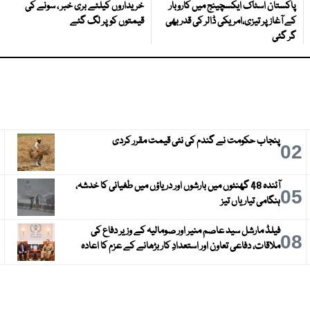
پاکستان اسٹاک ایکسچینج میں کاروبار
خریداروں کیلئے بری خبر ، سونے کی
کے آغاز پر تیزی،امریکی ڈالر کی قدر بھی
قیمتوں کو پر لگ گئے
گر گئی
پنجاب حکومت نے گندم کی نئی قیمت مقرر کردی
3
02
آئندہ 48 گھنٹوں میں بارشوں اور دریاؤں میں طغیانی کا خدشہ،
6
05
ہنگامی تیاریاں تیز
فیلڈ مارشل سید عاصم منیر اور صومالیہ کے وزیر دفاع کی
9
08
ملاقات، دفاعی تعاون اور استعدادِ کار بڑھانے کے عزم کا اعادہ