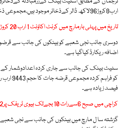
ارب8کروڑ96لاکھ ڈالر کےذخائر موجود ہیں،مجموعی ذخائر کی مالیت 15 ارب 66 کروڑ 20 لاکھ ڈالر ہوگئی ہے۔
تاریخ میں پہلی بارمارچ میں کرنٹ اکاؤنٹ 1 ارب 20 کروڑ ڈالر سرپلس رہا
دوسری جانب نجی شعبے کو بینکوں کی جانب سے قرضوں کی
اضافہ ریکارڈکیاگیا ہے۔
سٹیٹ بینک کی جانب سے جاری کردہ اعدادوشمار کے م
فیصد زیادہ ہے۔
کراچی میں صبح 6سےرات 10 بجےتک ہیوی ٹریفک پر2 ماہ تک پابندی عائد