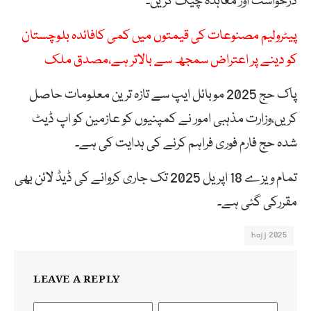
درخواست اور معاہدہ چیک کریں۔
پیٹرولیم مصنوعات کی قیمتوں میں کمی کافائدہ بلوچستان
کو دینے پر اعتراض سمجھ سے بالاتر ہے،مصدق ملک
پاک حج 2025 موبائل ایپ سے تازہ ترین معلومات حاصل
کریں،وزارت مذہبی امور نے کمپنیوں کو عازمین کو اپ ڈیٹ
شدہ حج فارم فوری فراہم کرنے کی ہدایت کی ہے۔
تمام ویزے 18 اپریل 2025 تک جاری کروانے کی ڈیڈ لائن بھی
مقررکی گئی ہے۔
hajj 2025
LEAVE A REPLY