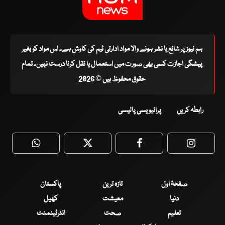
ہم نیوز پر شائع یا نشر ہونے والا مواد ادارتی ٹیم کی کاوش ہے۔ اس مواد کو بغیر
پیشگی اجازت کسی بھی صورت میں استعمال یا نقل کرنا درست نہیں۔ تمام
حقوق محفوظ ہیں © 2026
رابطہ کریں
پرائیویسی پالیسی
WhatsApp
Twitter
Facebook
Faceboo
صفحۂ اول
تازہ ترین
پاکستان
دنیا
معیشت
کھیل
تعلیم
صحت
انٹرٹینمنٹ