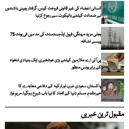
انسانی اعضاء کی غیر قانونی فروخت کیس، گرفتار چینی باشندوں
نے ضمانت کیلئے ہائیکورٹ سے رجوع کرلیا
بجلی مزید مہنگی، فیول ایڈجسٹمنٹ کی مد میں فی یونٹ 75
پیسے اضافہ
پی آئی اے ملازمین کیلئے بڑی خوشخبری، ایک بنیادی تنخواہ
کے برابر بونس منظور
پاکستان، سعودی عرب اور ترکیہ کے دفاعی معاہدے کا
خیرمقدم، مسلم دنیا کے اتحاد کا نیا باب شروع ہوگیا، مریم نواز
مقبول ترین خبریں