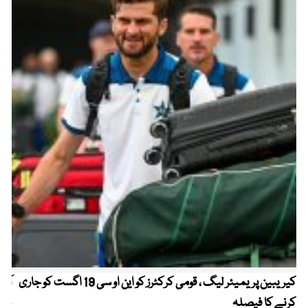
کیریبین پریمیئر لیگ ، قومی کرکٹرز کو این او سی 19 اگست کو جاری
آز
کرنے کا فیصلہ
چھی