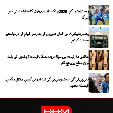
ویمنز ایشیا کپ 2026، پاکستان اور بھارت کا مقابلہ دبئی میں
ہو گا
پشاور ہائیکورٹ نے افغان شہریوں کی عارضی قیام کی درخواستیں
مسترد کر دیں
عالمی مارکیٹ میں سونا مزید مہنگا ، قیمت 7 ہفتوں کی بلند
ترین سطح پر پہنچ گئی
بانی پی ٹی آئی اور بشریٰ بی بی کی قیدِ تنہائی کیس، دلائل مکمل،
فیصلہ محفوظ