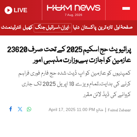
LIVE
7 Aug, 2026
صفحۂ اول
تازہ ترین
پاکستان
دنیا
ایران-اسرائیل جنگ
کھیل
انٹرٹینمنٹ
پرائیویٹ حج اسکیم 2025 کے تحت صرف 23620
عازمین کو اجازت ہے،وزارت مذہبی امور
کمپنیوں کو عازمین کو اپ ڈیٹ شدہ حج فارم فوری فراہم
کرنے کی ہدایت،تمام ویزے 18 اپریل 2025 تک جاری
کروانے کی ڈیڈ لائن مقرر
|
شائع
April 17, 2025 11:00 PM
Faisal Zaheer