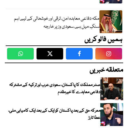
مکہ دفاعی معاہدہ امن، ترقی اور خوشحالی کے لیے اہم
سنگِ میل ہے،سعودی وزیر خارجہ
ہمیں فالو کریں
WhatsApp
Twitter
Facebook
Faceboo
متعلقہ خبریں
صدر مملکت کا پاکستان، سعودی عرب اور ترکیہ کے مشترکہ
دفاعی معاہدے کا خیرمقدم
معرکہ حق کے بعد پاکستان کو ایک کے بعد ایک کامیابی ملی،
عطا تارڑ