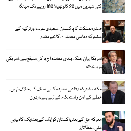
کئی شہروں میں 20 کلو تھیلا 100 روپے تک مہنگا
صدر مملکت کا پاکستان، سعودی عرب اور ترکیہ کے
مشترکہ دفاعی معاہدے کا خیرمقدم
امریکا ایران جنگ بندی معاہدہ آج یا کل متوقع ہے، امریکی
وزیر خزانہ
مکہ مشترکہ دفاعی معاہدہ کسی ملک کے خلاف نہیں،
خطے کے امن و استحکام کے لیے ہے، اردوان
معرکہ حق کے بعد پاکستان کو ایک کے بعد ایک کامیابی
ملی، عطا تارڑ