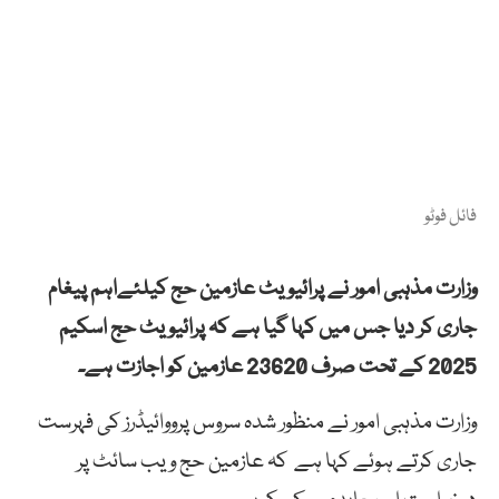
فائل فوٹو
وزارت مذہبی امور نے پرائیویٹ عازمین حج کیلئےاہم پیغام
جاری کر دیا جس میں کہا گیا ہے کہ پرائیویٹ حج اسکیم
2025 کے تحت صرف 23620 عازمین کو اجازت ہے۔
وزارت مذہبی امور نے منظور شدہ سروس پرووائیڈرز کی فہرست
جاری کرتے ہوئے کہا ہے کہ عازمین حج ویب سائٹ پر