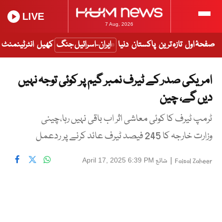
LIVE
7 Aug, 2026
صفحۂ اول
تازہ ترین
پاکستان
دنیا
ایران-اسرائیل جنگ
کھیل
انٹرٹینمنٹ
امریکی صدر کے ٹیرف نمبر گیم پر کوئی توجہ نہیں
دیں گے، چین
ٹرمپ ٹیرف کا کوئی معاشی اثر اب باقی نہیں رہا،چینی
وزارت خارجہ کا 245 فیصد ٹیرف عائد کرنے پر ردعمل
|
شائع
April 17, 2025 6:39 PM
Faisal Zaheer