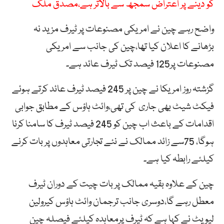
کو دینے پر اعتراض سمجھ سے بالاتر ہے،مصدق ملک
واضح رہے چین نے امریکی مصنوعات پر ٹیرف مزید نہ
بڑھانے کا اعلان کیا تھا،چین کی جانب سے امریکی
مصنوعات پر125 فیصد تک ٹیرف عائد ہے۔
گزشتہ روز امریکا نے چین پر 245 فیصد ٹیرف عائد کرتے ہوئے
فیکٹ شیٹ بھی جاری کی تھی،وائٹ ہاؤس کے مطابق جوابی
اقدامات کے باعث اب چین کو 245 فیصد ٹیرف کا سامنا کرنا
ہوگا، 75سے زائد ممالک نے نئے تجارتی معاہدوں پر بات کرنے
کیلئے رابطہ کیا ہے۔
چین کے علاوہ بقیہ ممالک پر بات چیت کے دوران ٹیرف
معطل رہے گا،دوسری جانب ترجمان وائٹ ہاؤس کیرولین
لیویٹ نے کہا ہے کہ ٹیرف پرمعاہدہ کیلئے فیصلہ چین