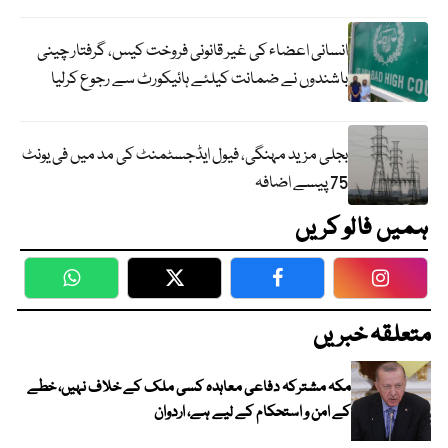
انسانی اعضاء کی غیر قانونی فروخت کیس، گرفتار چینی
باشندوں نے ضمانت کیلئے ہائیکورٹ سے رجوع کرلیا
بجلی مزید مہنگی، فیول ایڈجسٹمنٹ کی مد میں فی یونٹ
75 پیسے اضافہ
ہمیں فالو کریں
WhatsApp
Twitter
Facebook
Faceboo
متعلقہ خبریں
مکہ مشترکہ دفاعی معاہدہ کسی ملک کے خلاف نہیں، خطے
کے امن و استحکام کے لیے ہے، اردوان