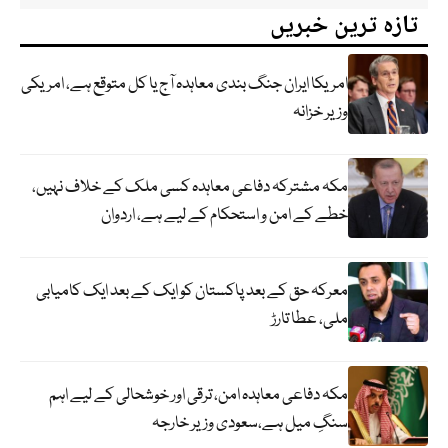
تازہ ترین خبریں
امریکا ایران جنگ بندی معاہدہ آج یا کل متوقع ہے، امریکی
وزیر خزانہ
مکہ مشترکہ دفاعی معاہدہ کسی ملک کے خلاف نہیں،
خطے کے امن و استحکام کے لیے ہے، اردوان
معرکہ حق کے بعد پاکستان کو ایک کے بعد ایک کامیابی
ملی، عطا تارڑ
مکہ دفاعی معاہدہ امن، ترقی اور خوشحالی کے لیے اہم
سنگِ میل ہے،سعودی وزیر خارجہ