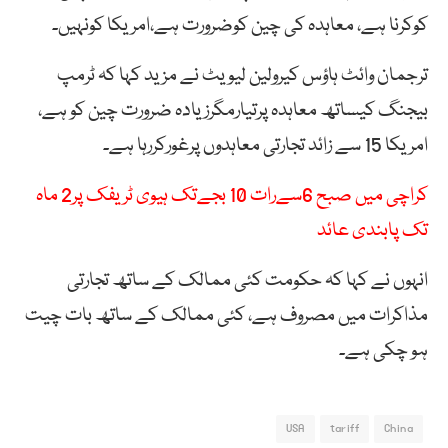
کوکرنا ہے، معاہدہ کی چین کوضرورت ہے،امریکا کونہیں۔
ترجمان وائٹ ہاؤس کیرولین لیویٹ نے مزید کہا کہ ٹرمپ
بیجنگ کیساتھ معاہدہ پرتیارمگرزیادہ ضرورت چین کو ہے،
امریکا 15 سے زائد تجارتی معاہدوں پرغورکررہا ہے۔
کراچی میں صبح 6سےرات 10 بجےتک ہیوی ٹریفک پر2 ماہ
تک پابندی عائد
انہوں نے کہا کہ حکومت کئی ممالک کے ساتھ تجارتی
مذاکرات میں مصروف ہے، کئی ممالک کے ساتھ بات چیت
ہو چکی ہے۔
USA
tariff
China