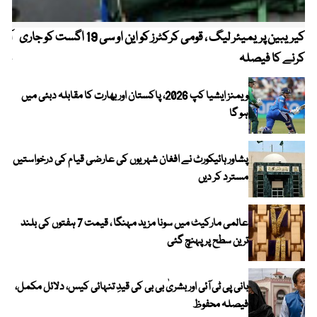
کیریبین پریمیئر لیگ ، قومی کرکٹرز کو این او سی 19 اگست کو جاری
آز
کرنے کا فیصلہ
چھی
ویمنز ایشیا کپ 2026، پاکستان اور بھارت کا مقابلہ دبئی میں
ہو گا
پشاور ہائیکورٹ نے افغان شہریوں کی عارضی قیام کی درخواستیں
مسترد کر دیں
عالمی مارکیٹ میں سونا مزید مہنگا ، قیمت 7 ہفتوں کی بلند
ترین سطح پر پہنچ گئی
بانی پی ٹی آئی اور بشریٰ بی بی کی قیدِ تنہائی کیس، دلائل مکمل،
فیصلہ محفوظ