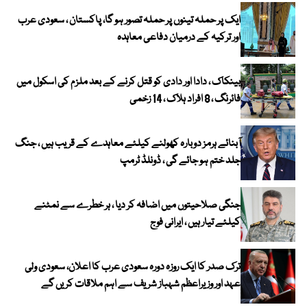
ایک پر حملہ تینوں پر حملہ تصور ہو گا، پاکستان ، سعودی عرب
اور ترکیہ کے درمیان دفاعی معاہدہ
بینکاک ، دادا اور دادی کو قتل کرنے کے بعد ملزم کی اسکول میں
فائرنگ ، 8 افراد ہلاک ، 14 زخمی
آبنائے ہرمز دوبارہ کھولنے کیلئے معاہدے کے قریب ہیں ، جنگ
جلد ختم ہو جائے گی ، ڈونلڈ ٹرمپ
جنگی صلاحیتوں میں اضافہ کر دیا ، ہر خطرے سے نمٹنے
کیلئے تیار ہیں ، ایرانی فوج
ترک صدر کا ایک روزہ دورہ سعودی عرب کا اعلان، سعودی ولی
عہد اور وزیراعظم شہباز شریف سے اہم ملاقات کریں گے