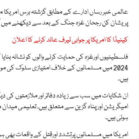
پریشان کن رجحان غزہ جنگ کے بعد سے دیکھنے میں آ
کینیڈا کا امریکا پر جوابی ٹیرف عائد کرنے کا اعلان
فلسطینیوں اورغزہ کی حمایت کرنے والوں کو نشانہ بنا
ہیں۔
ان شکایات میں سب سے زیادہ دفاتر اور ملازمتوں کی د
امیگریشن اور پناہ گزین سے متعلق ہیں، تعلیمی میدان م
ہوئی ہیں۔