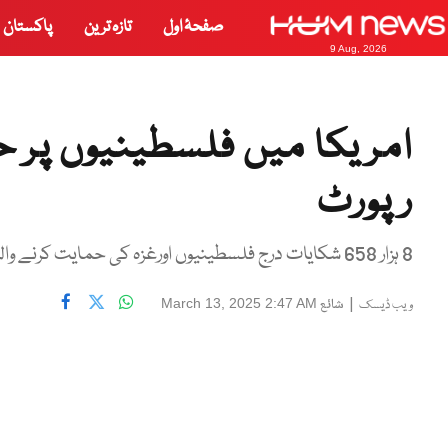
صفحۂ اول
تازہ ترین
پاکستان
9 Aug, 2026
امریکا میں فلسطینیوں پر ح
رپورٹ
8 ہزار 658 شکایات درج فلسطینیوں اورغزہ کی حمایت کرنے والوں کو نشانہ بنایا گیا
|
شائع
March 13, 2025 2:47 AM
ویب ڈیسک