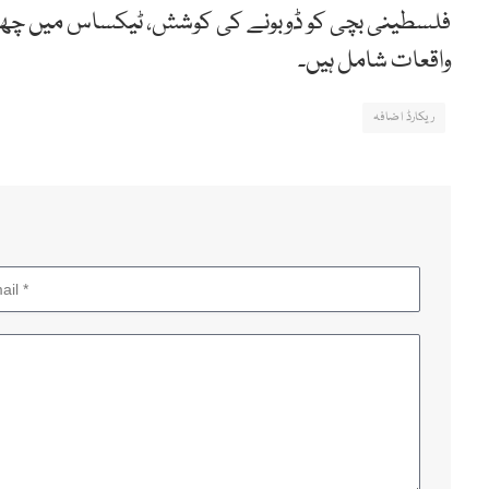
فلسطینی بچی کو ڈوبونے کی کوشش، ٹیکساس میں چھری
واقعات شامل ہیں۔
ریکارڈ اضافہ