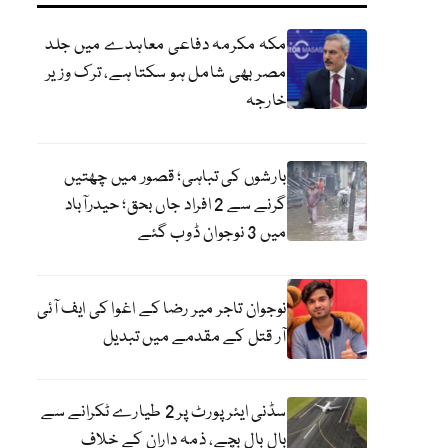
مکہ مکرمہ دفاعی معاہدے میں جلد
مصر بھی شامل ہو سکتا ہے، ترک وزیر
خارجہ
بارشوں کی تباہی؛ قصور میں چھتیں
گرنے سے 2 افراد جاں بحق؛ حیدرآباد
میں 3 نوجوان ڈوب گئے
نوجوان تاجر میر رضا کے اغوا کی ایف آئی
آر قتل کے مقدمے میں تبدیل
سڈنی ایئرپورٹ پر 2 طیارے ٹکرانے سے
بال بال بچے، ذمہ داران کے خلاف