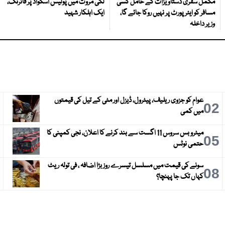
مکمل سفری دستاویزات کے حامل کسی
لکی مروت میں پولیس اسکواڈ پر فائرنگ،
مسافر کو ایئرپورٹ پر نہیں روکا جائے گا،
ایک اہلکار شہید
وزیر داخلہ
عوام کو جزوی ریلیف، پیٹرول، ڈیزل اور مٹی کے تیل کی قیمتوں
3
02
میں کمی
میٹرو بس سروس 11 اگست سے بند کرنے کا اعلان، نجی کمپنی کا
6
05
حتمی نوٹس
سونے کی قیمت میں مسلسل تیسرے روز بڑا اضافہ ، فی تولہ ریٹ
9
08
کہاں تک جا پہنچا؟