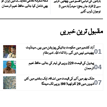
مکہ مکرمہ دفاعی معاہدے میں ایران کو
بارشوں کی تباہی؛ قصور میں چھتیں گرنے
بھی شامل کیا جائے، حافظ نعیم الرحمان
سے 2 افراد جاں بحق؛ حیدرآباد میں 3
نوجوان ڈوب گئے
مقبول ترین خبریں
آزاد کشمیر میں حکومت بنانیکی پوزیشن میں ہیں ، مینڈیٹ
01
چھیننے نہیں دیں گے ، رانا ثناء اللہ ، امیر مقام
پیٹرول کی قیمت 228 روپے فی لیٹر کی جائے، حافظ نعیم
04
الرحمان
ملک بھر میں آٹے کی قیمت میں اضافہ، ایک ہفتے میں کئی
07
شہروں میں 20 کلو تھیلا 100 روپے تک مہنگا