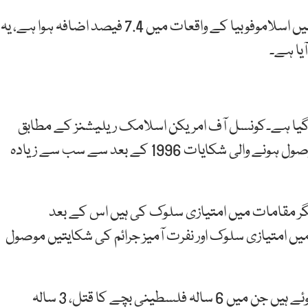
عالمی خبر رساں ادارے کے مطابق گزشتہ برس امریکا میں اسلاموفوبیا کے واقعات میں 7.4 فیصد اضافہ ہوا ہے، یہ
یا ہے۔
یا گیا ہے۔کونسل آف امریکن اسلامک ریلیشنز کے مطابق
2024 میں مسلمانوں کے خلاف امتیازی سلوک کی موصول ہونے والی شکایات 1996 کے بعد سے سب سے زیادہ
یگر مقامات میں امتیازی سلوک کی ہیں اس کے بعد
یں امتیازی سلوک اور نفرت آمیز جرائم کی شکایتیں موصول
امریکا میں مسلمانوں پرتشدد اورقتل کے واقعات بھی ہوئے ہیں جن میں 6 سالہ فلسطینی بچے کا قتل، 3 سالہ