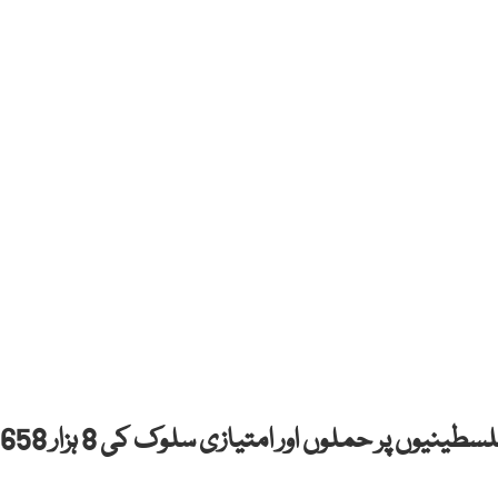
امریکا میں 2024 میں مسلمانوں اور بالخصوص فلسطینیوں پر حملوں اور امتیازی سلوک کی 8 ہزار 658