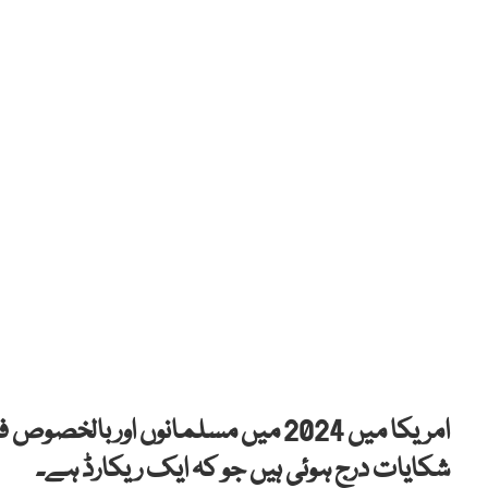
شکایات درج ہوئی ہیں جو کہ ایک ریکارڈ ہے۔