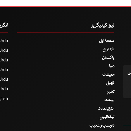
نیوز کیٹیگریز
انگر
صفحۂ اول
Urdu
تازہ ترین
Urdu
پاکستان
Urdu
دنیا
Urdu
اس
معیشت
Urdu
کھیل
Urdu
تعلیم
lish
صحت
انٹرٹینمنٹ
ٹیکنالوجی
دلچسپ و عجیب