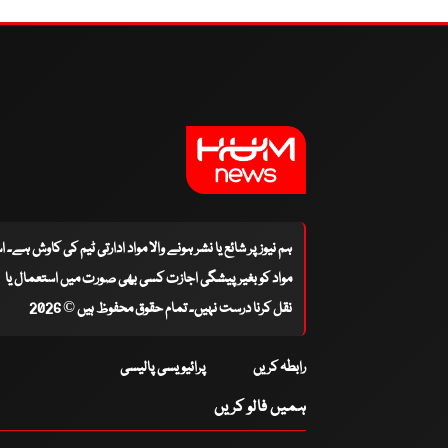
ہم نیوز پر شائع یا نشر ہونے والا مواد ادارتی ٹیم کی کاوش ہے۔ 
مواد کو بغیر پیشگی اجازت کسی بھی صورت میں استعمال یا
نقل کرنا درست نہیں۔ تمام حقوق محفوظ ہیں © 2026
رابطہ کریں
پرائیویسی پالیسی
ہمیں فالو کریں