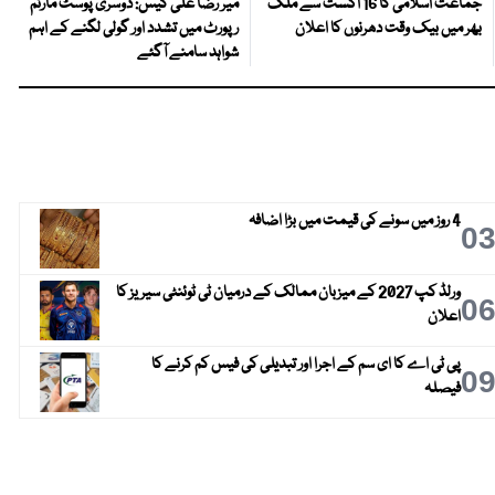
جماعت اسلامی کا 16 اگست سے ملک
میر رضا علی کیس: دوسری پوسٹ مارٹم
بھر میں بیک وقت دھرنوں کا اعلان
رپورٹ میں تشدد اور گولی لگنے کے اہم
شواہد سامنے آگئے
4 روز میں سونے کی قیمت میں بڑا اضافہ
0
ورلڈ کپ 2027 کے میزبان ممالک کے درمیان ٹی ٹوئنٹی سیریز کا
0
اعلان
پی ٹی اے کا ای سم کے اجرا اور تبدیلی کی فیس کم کرنے کا
0
فیصلہ