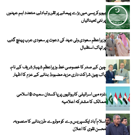
بیوروکریسی میں بڑے پیمانے پر تقرر و تبادلے، متعدد اہم عہدوں
پر نئی تعیناتیاں
وزیراعظم سعودی ولی عہد کی دعوت پر سعودی عرب پہنچ گئے،
پر تپاک استقبال
چین کے صدر کا خصوصی خط وزیراعظم شہباز شریف کے نام،
پاک چین شراکت داری مزید مضبوط بنانے کے عزم کا اظہار
غزہ میں اسرائیلی کارروائیوں پر پاکستان سمیت 8 اسلامی
ممالک کا مشترکہ اعلامیہ
اسلام آباد ایکسپریس وے کو موٹروے طرز بنانے کا منصوبہ،
محسن نقوی کا اعلان