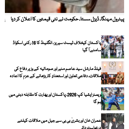
پیٹرول مہنگا، ڈیزل سستا، حکومت نے نئی قیمتوں کا اعلان کر دیا
پنج
پاکستان کیخلاف ٹیسٹ سیریز ، انگلینڈ کا 16 رکنی اسکواڈ
سامنے آ گیا
فیلڈ مارشل سید عاصم منیر اور صومالیہ کے وزیر دفاع کی
ملاقات، دفاعی تعاون اور استعدادِ کار بڑھانے کے عزم کا اعادہ
ویمنز ایشیا کپ 2026، پاکستان اور بھارت کا مقابلہ دبئی میں
ہو گا
عمران خان اور بشریٰ بی بی سے جیل میں ملاقات کیلئے
درخواست دائر