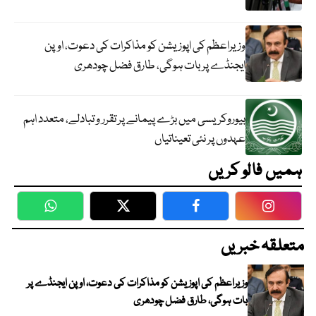
وزیراعظم کی اپوزیشن کو مذاکرات کی دعوت، اوپن
ایجنڈے پر بات ہوگی، طارق فضل چودھری
بیوروکریسی میں بڑے پیمانے پر تقرر و تبادلے، متعدد اہم
عہدوں پر نئی تعیناتیاں
ہمیں فالو کریں
WhatsApp
Twitter
Facebook
Faceboo
متعلقہ خبریں
وزیراعظم کی اپوزیشن کو مذاکرات کی دعوت، اوپن ایجنڈے پر
بات ہوگی، طارق فضل چودھری