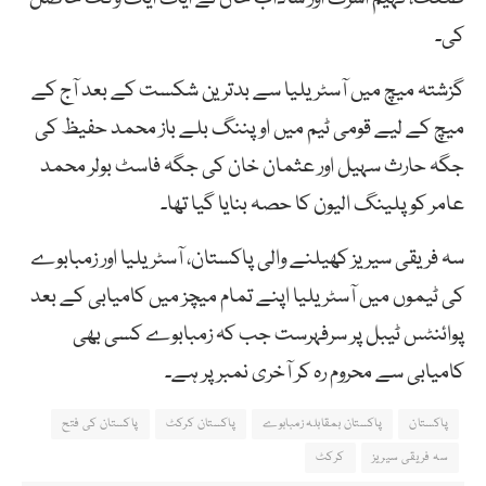
کی۔
گزشتہ میچ میں آسٹریلیا سے بدترین شکست کے بعد آج کے
میچ کے لیے قومی ٹیم میں اوپننگ بلے باز محمد حفیظ کی
جگہ حارث سہیل اور عثمان خان کی جگہ فاسٹ بولر محمد
عامر کو پلینگ الیون کا حصہ بنایا گیا تھا۔
سہ فریقی سیریز کھیلنے والی پاکستان، آسٹریلیا اور زمبابوے
کی ٹیموں میں آسٹریلیا اپنے تمام میچز میں کامیابی کے بعد
پوائنٹس ٹیبل پر سرفہرست جب کہ زمبابوے کسی بھی
کامیابی سے محروم رہ کر آخری نمبر پر ہے۔
پاکستان
پاکستان بمقابلہ زمبابوے
پاکستان کرکٹ
پاکستان کی فتح
سہ فریقی سیریز
کرکٹ