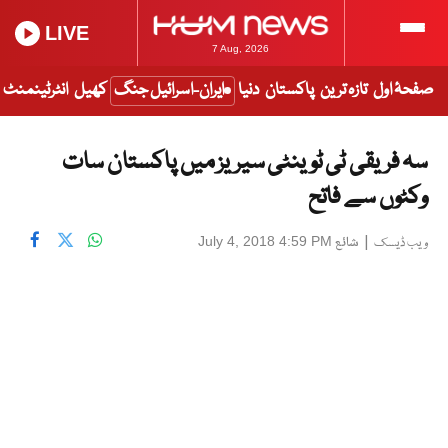
LIVE
7 Aug, 2026
صفحۂ اول
تازہ ترین
پاکستان
دنیا
ایران-اسرائیل جنگ
کھیل
انٹرٹینمنٹ
سہ فریقی ٹی ٹوینٹی سیریز میں پاکستان سات
وکٹوں سے فاتح
|
شائع
July 4, 2018 4:59 PM
ویب ڈیسک