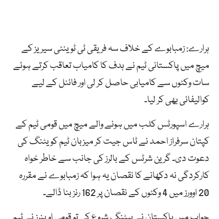
ہرارے: زمبابوے کے خلاف سہ فریقی ٹی ٹوینٹی سیریز کے
میچ میں پاکستانی ٹیم نے ہدف کا کامیاب تعاقب کرتے ہوئے
سات وکٹوں سے کامیابی حاصل کر لی اور فائنل کے لیے
کوالیفائی بھی کر لیا۔
ہرارے اسپورٹس کلب میں ہونے والے میچ میں قومی ٹیم کے
کپتان سرفراز احمد نے ٹاس جیت کر میزبان ٹیم کو یٹنگ کی
دعوت دی۔ گرین شرٹس کے بالرز کی جانب سے خاطر خواہ
کارکردگی نہ دکھانے کا نقصان یہ ہوا کہ زمبابوے نے مقررہ
20 اوورز میں 4 وکٹوں کے نقصان پر 162 رنز بنا ڈالے۔
جواب میں پاکستان نے بیٹنگ شروع کی تو قومی اوپنرز نے ٹیم