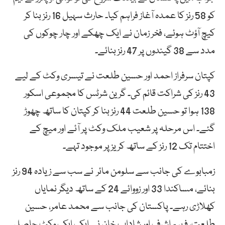
کو 58 رنز کا عمدہ آغاز فراہم کیا۔ حارث سہیل 16 رنز بنا کر
کیچ آؤٹ ہوئے، فخر زمان نے ایک چھکے اور چار چوکوں کی
مدد سے 38 گیندوں پر 47 رنز بنائے۔
کپتان سرفراز احمد اور حسین طلعت نے تیسری وکٹ کے لیے
43 رنز کی شراکت قائم کی۔ گرین شرٹس کا مجموعی اسکور
138 ہوا تو حسین طلعت 44 رنز بنا کر کپتان کا ساتھ چھوڑ
گئے۔ اس مرحلہ پر شعیب ملک وکٹ پر آئے اور میچ کے
اختتام تک 12 رنز کے ساتھ کریز پر موجود تہے۔
زمبابوے کی جانب سے سلومن مائر نے سب سے زیادہ 94 رنز
بنائے، مساکندا 33 اور زووائے 24 کے ساتھ دیگر نمایاں
کھلاڑی رہے۔ پاکستان کی جانب سے محمد عامر، حسین
طلعت، فہیم اشرف اور شاداب خان نے ایک ایک وکٹ حاصل