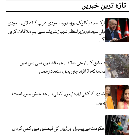
تازہ ترین خبریں
ترک صدر کا ایک روزہ دورہ سعودی عرب کا اعلان، سعودی
ولی عہد اور وزیراعظم شہباز شریف سے اہم ملاقات کریں
گے
دمشق کے نواحی علاقے جرمانہ میں منی بس میں
دھماکہ، 2 افراد جاں بحق، متعدد زخمی
شادی کا کوئی ارادہ نہیں، اکیلی بے حد خوش ہوں، امیشا
پٹیل
حکومت نے پیٹرول اور ڈیزل کی قیمتوں میں کمی کر دی