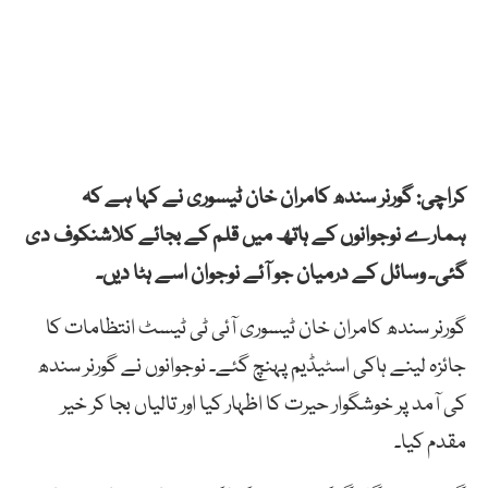
کراچی: گورنر سندھ کامران خان ٹیسوری نے کہا ہے کہ
ہمارے نوجوانوں کے ہاتھ میں قلم کے بجائے کلاشنکوف دی
گئی۔ وسائل کے درمیان جو آئے نوجوان اسے ہٹا دیں۔
گورنر سندھ کامران خان ٹیسوری آئی ٹی ٹیسٹ انتظامات کا
جائزہ لینے ہاکی اسٹیڈیم پہنچ گئے۔ نوجوانوں نے گورنر سندھ
کی آمد پر خوشگوار حیرت کا اظہار کیا اور تالیاں بجا کر خیر
مقدم کیا۔