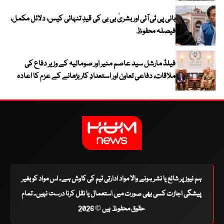
بانی پی ٹی آئی اور بشریٰ بی بی کی قیدِ تنہائی کیس، دلائل مکمل،
فیصلہ محفوظ
فیلڈ مارشل سید عاصم منیر اور صومالیہ کے وزیر دفاع کی
ملاقات، دفاعی تعاون اور استعدادِ کار بڑھانے کے عزم کا اعادہ
ہم نیوز پر شائع یا نشر ہونے والا مواد ادارتی ٹیم کی کاوش ہے۔ اس مواد کو بغیر
پیشگی اجازت کسی بھی صورت میں استعمال یا نقل کرنا درست نہیں۔ تمام
حقوق محفوظ ہیں © 2026