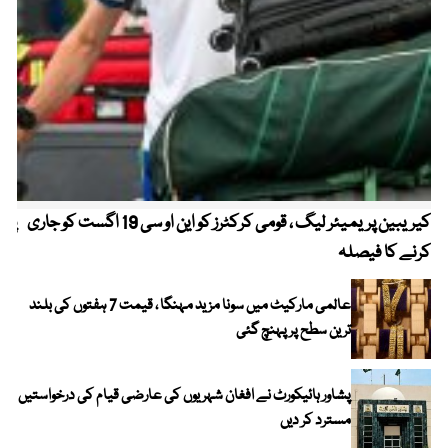
کیریبین پریمیئر لیگ ، قومی کرکٹرز کو این او سی 19 اگست کو جاری
پیٹ
کرنے کا فیصلہ
عالمی مارکیٹ میں سونا مزید مہنگا ، قیمت 7 ہفتوں کی بلند
ترین سطح پر پہنچ گئی
پشاور ہائیکورٹ نے افغان شہریوں کی عارضی قیام کی درخواستیں
مسترد کر دیں