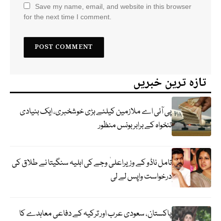
Save my name, email, and website in this browser
for the next time I comment.
تازہ ترین خبریں
پی آئی اے ملازمین کیلئے بڑی خوشخبری، ایک بنیادی
تنخواہ کے برابر بونس منظور
تامل ناڈو کے وزیراعلیٰ وجے کی اہلیہ سنگیتا نے طلاق کی
درخواست واپس لے لی
پاکستان، سعودی عرب اور ترکیہ کے دفاعی معاہدے کا