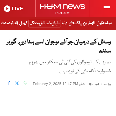
LIVE
7 Aug, 2026
صفحۂ اول
تازہ ترین
پاکستان
دنیا
ایران-اسرائیل جنگ
کھیل
انٹرٹینمنٹ
وسائل کے درمیان جو آئے نوجوان اسے ہٹا دیں، گورنر
سندھ
صوبے کے نوجوانوں کی آئی ٹی سیکٹر میں بھرپور
شمولیت کامیابی کی نوید ہے
|
شائع
February 2, 2025 12:47 PM
Ahmed Hussain