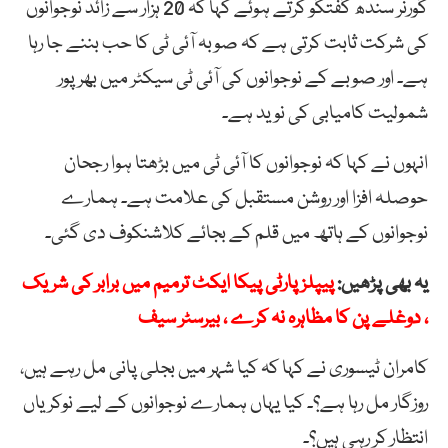
گورنر سندھ گفتگو کرتے ہوئے کہا کہ 20 ہزار سے زائد نوجوانوں
کی شرکت ثابت کرتی ہے کہ صوبہ آئی ٹی کا حب بننے جا رہا
ہے۔ اور صوبے کے نوجوانوں کی آئی ٹی سیکٹر میں بھرپور
شمولیت کامیابی کی نوید ہے۔
انہوں نے کہا کہ نوجوانوں کا آئی ٹی میں بڑھتا ہوا رجحان
حوصلہ افزا اور روشن مستقبل کی علامت ہے۔ ہمارے
نوجوانوں کے ہاتھ میں قلم کے بجائے کلاشنکوف دی گئی۔
یہ بھی پڑھیں:
پیپلز پارٹی پیکا ایکٹ ترمیم میں برابر کی شریک
، دوغلے پن کا مظاہرہ نہ کرے ، بیرسٹر سیف
کامران ٹیسوری نے کہا کہ کیا شہر میں بجلی پانی مل رہے ہیں،
روزگار مل رہا ہے؟۔ کیا یہاں ہمارے نوجوانوں کے لیے نوکریاں
انتظار کر رہی ہیں؟۔