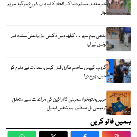
خیرمقدم، مسلم دنیا کے اتحاد کا نیا باب شروع ہوگیا، مریم
نواز
ایدھی ہوم سہراب گوٹھ میں ڈکیتی، وزیراعلیٰ سندھ نے
نوٹس لے لیا
گروپ کیپٹن عاصم طارق قتل کیس، عدالت نے ملزم کو
جیل بھیج دیا
خیبرپختونخوا اسمبلی کا اراکین کی مراعات سے متعلق
ترمیمی بل منظور، اہم شقیں تبدیل
ہمیں فالو کریں