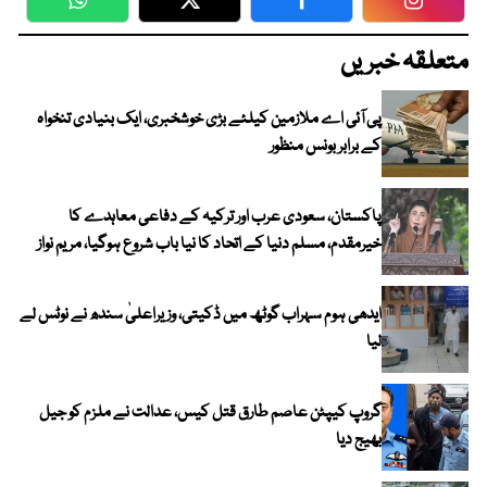
WhatsApp
Twitter
Facebook
Faceboo
متعلقہ خبریں
پی آئی اے ملازمین کیلئے بڑی خوشخبری، ایک بنیادی تنخواہ
کے برابر بونس منظور
پاکستان، سعودی عرب اور ترکیہ کے دفاعی معاہدے کا
خیرمقدم، مسلم دنیا کے اتحاد کا نیا باب شروع ہوگیا، مریم نواز
ایدھی ہوم سہراب گوٹھ میں ڈکیتی، وزیراعلیٰ سندھ نے نوٹس لے
لیا
گروپ کیپٹن عاصم طارق قتل کیس، عدالت نے ملزم کو جیل
بھیج دیا