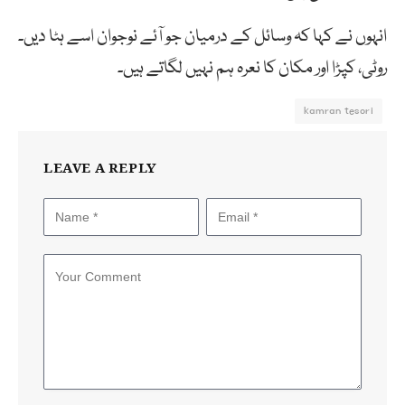
انہوں نے کہا کہ وسائل کے درمیان جو آئے نوجوان اسے ہٹا دیں۔
روٹی، کپڑا اور مکان کا نعرہ ہم نہیں لگاتے ہیں۔
kamran tesori
LEAVE A REPLY