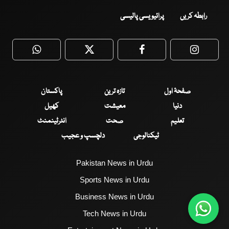
رابطہ کریں
پرائیویسی پالیسی
WhatsApp
Twitter
Facebook
Faceboo
صفحۂ اول
تازہ ترین
پاکستان
دنیا
معیشت
کھیل
تعلیم
صحت
انٹرٹینمنٹ
ٹیکنالوجی
دلچسپ و عجیب
Pakistan News in Urdu
Sports News in Urdu
Business News in Urdu
Tech News in Urdu