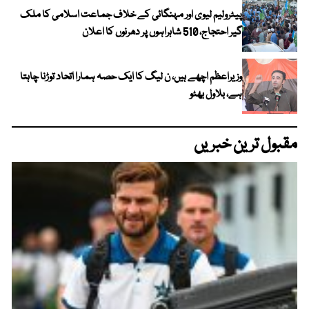
پیٹرولیم لیوی اور مہنگائی کے خلاف جماعت اسلامی کا ملک
گیر احتجاج، 510 شاہراہوں پر دھرنوں کا اعلان
وزیراعظم اچھے ہیں، ن لیگ کا ایک حصہ ہمارا اتحاد توڑنا چاہتا
ہے، بلاول بھٹو
مقبول ترین خبریں