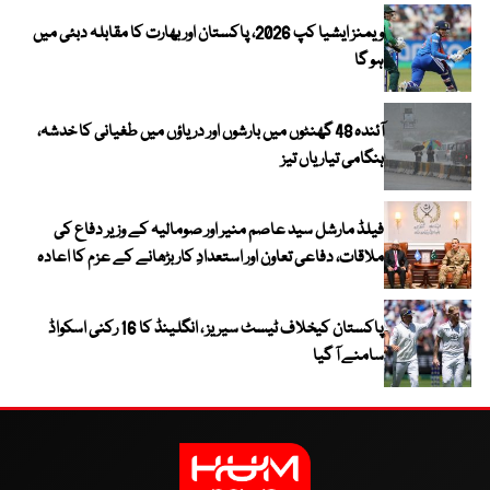
ویمنز ایشیا کپ 2026، پاکستان اور بھارت کا مقابلہ دبئی میں
ہو گا
آئندہ 48 گھنٹوں میں بارشوں اور دریاؤں میں طغیانی کا خدشہ،
ہنگامی تیاریاں تیز
فیلڈ مارشل سید عاصم منیر اور صومالیہ کے وزیر دفاع کی
ملاقات، دفاعی تعاون اور استعدادِ کار بڑھانے کے عزم کا اعادہ
پاکستان کیخلاف ٹیسٹ سیریز ، انگلینڈ کا 16 رکنی اسکواڈ
سامنے آ گیا