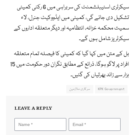
سیکرٹری اسٹیبلشمنٹ کی سربراہی میں 6 رکنی کمیٹی
تشکیل دی جائے گی، کمیٹی میں ایڈووکیٹ جنرل، لاء
سمیت محکمہ خزانہ، انتظامیہ اور دیگر متعلقہ اداروں کے
سیکرٹریز شامل ہوں گے۔
بل کے متن میں کہا گیا کہ کمیٹی کا فیصلہ تمام متعلقہ
افراد پر لاگو ہوگا، ذرائع کے مطابق نگران دور حکومت میں 15
ہزار سے زائد بھرتیاں کی گئیں۔
KPK Government
سرکاری ملازمین
LEAVE A REPLY