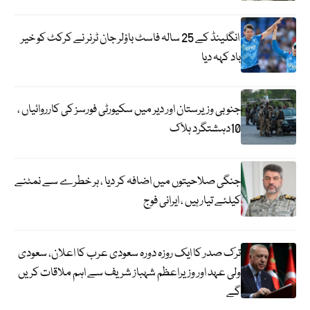
انگلینڈ کے 25 سالہ فاسٹ باؤلر جان ٹرنر نے کرکٹ کو خیر
باد کہہ دیا
جنوبی وزیرستان اور دیر میں سکیورٹی فورسز کی کارروائیاں ،
10دہشتگرد ہلاک
جنگی صلاحیتوں میں اضافہ کر دیا ، ہر خطرے سے نمٹنے
کیلئے تیار ہیں ، ایرانی فوج
ترک صدر کا ایک روزہ دورہ سعودی عرب کا اعلان، سعودی
ولی عہد اور وزیراعظم شہباز شریف سے اہم ملاقات کریں
گے