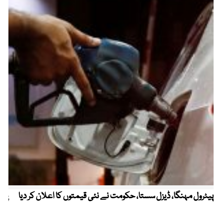
پیٹرول مہنگا، ڈیزل سستا، حکومت نے نئی قیمتوں کا اعلان کر دیا
پنج