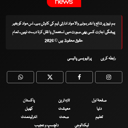
ہم نیوز پر شائع یا نشر ہونے والا مواد ادارتی ٹیم کی کاوش ہے۔ اس مواد کو بغیر
پیشگی اجازت کسی بھی صورت میں استعمال یا نقل کرنا درست نہیں۔ تمام
حقوق محفوظ ہیں © 2026
رابطہ کریں
پرائیویسی پالیسی
WhatsApp
Twitter
Facebook
Faceboo
صفحۂ اول
تازہ ترین
پاکستان
دنیا
معیشت
کھیل
تعلیم
صحت
انٹرٹینمنٹ
ٹیکنالوجی
دلچسپ و عجیب