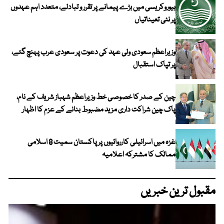
بیوروکریسی میں بڑے پیمانے پر تقرر و تبادلے، متعدد اہم عہدوں
پر نئی تعیناتیاں
وزیراعظم سعودی ولی عہد کی دعوت پر سعودی عرب پہنچ گئے،
پر تپاک استقبال
چین کے صدر کا خصوصی خط وزیراعظم شہباز شریف کے نام،
پاک چین شراکت داری مزید مضبوط بنانے کے عزم کا اظہار
غزہ میں اسرائیلی کارروائیوں پر پاکستان سمیت 8 اسلامی
ممالک کا مشترکہ اعلامیہ
مقبول ترین خبریں