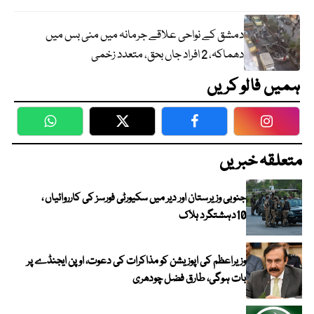
دمشق کے نواحی علاقے جرمانہ میں منی بس میں
دھماکہ، 2 افراد جاں بحق، متعدد زخمی
ہمیں فالو کریں
WhatsApp
Twitter
Facebook
Faceboo
متعلقہ خبریں
جنوبی وزیرستان اور دیر میں سکیورٹی فورسز کی کارروائیاں ،
10دہشتگرد ہلاک
وزیراعظم کی اپوزیشن کو مذاکرات کی دعوت، اوپن ایجنڈے پر
بات ہوگی، طارق فضل چودھری