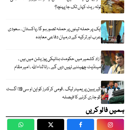
تولہ ریٹ کہاں تک جا پہنچا؟
ایک پر حملہ تینوں پر حملہ تصور ہو گا، پاکستان ، سعودی
عرب اور ترکیہ کے درمیان دفاعی معاہدہ
آزاد کشمیر میں حکومت بنانیکی پوزیشن میں ہیں ،
مینڈیٹ چھیننے نہیں دیں گے ، رانا ثناء اللہ ، امیر مقام
کیریبین پریمیئر لیگ ، قومی کرکٹرز کو این او سی 19 اگست
کو جاری کرنے کا فیصلہ
ہمیں فالو کریں
WhatsApp
Twitter
Facebook
Faceboo