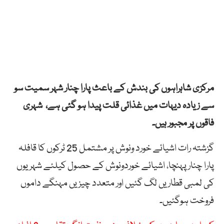
مرکزی شاہراہوں کی بندش کے باعث پارا چنار شہر سمیت سو
سے زیادہ دیہات میں غذائی قلت پیدا ہو گئی ہے، شہری
فاقوں پر مجبور ہیں۔
گزشتہ رات اشیائے خورد ونوش پر مشتمل 25 ٹرکوں کا قافلہ
پارا چنار پہنچا، اشیائے خوردونوش کے حصول کیلئے شہریوں
کی لمبی قطاریں لگ گئیں اور متعدد چیزیں مہنگے داموں
فروخت ہوگئیں۔