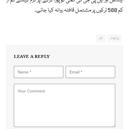
ایندھن اور ایل پی جی کی کمی کو پورا کرکے اپر کرم کیلئے کم از
کم 500 ٹرکوں پر مشتمل قافلہ روانہ کیا جائے۔
پاراچنار
کرم
LEAVE A REPLY