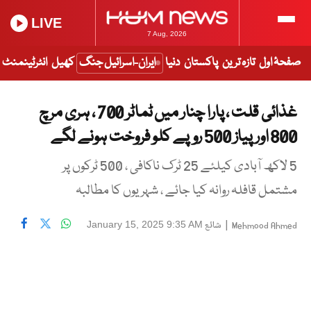
LIVE
7 Aug, 2026
صفحۂ اول
تازہ ترین
پاکستان
دنیا
ایران-اسرائیل جنگ
کھیل
انٹرٹینمنٹ
غذائی قلت ، پارا چنار میں ٹماٹر 700 ، ہری مرچ
800 اور پیاز 500 روپے کلو فروخت ہونے لگے
5 لاکھ آبادی کیلئے 25 ٹرک ناکافی ، 500 ٹرکوں پر
مشتمل قافلہ روانہ کیا جائے ، شہریوں کا مطالبہ
|
شائع
January 15, 2025 9:35 AM
Mehmood Ahmed