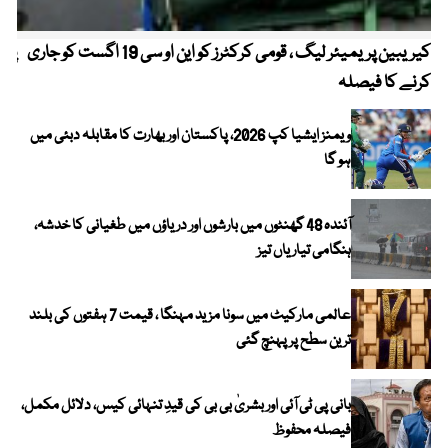
کیریبین پریمیئر لیگ ، قومی کرکٹرز کو این او سی 19 اگست کو جاری
پیٹ
کرنے کا فیصلہ
ویمنز ایشیا کپ 2026، پاکستان اور بھارت کا مقابلہ دبئی میں
ہو گا
آئندہ 48 گھنٹوں میں بارشوں اور دریاؤں میں طغیانی کا خدشہ،
ہنگامی تیاریاں تیز
عالمی مارکیٹ میں سونا مزید مہنگا ، قیمت 7 ہفتوں کی بلند
ترین سطح پر پہنچ گئی
بانی پی ٹی آئی اور بشریٰ بی بی کی قیدِ تنہائی کیس، دلائل مکمل،
فیصلہ محفوظ