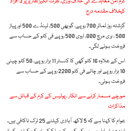
کرم امن معاہدے کی خلاف ورزی، نفرت انگیز تقاریر پر 3 افراد
کیخلاف مقدمہ درج
گزشتہ روز ٹماٹر 700 روپے، گوبھی 500، ٹینڈے 500 اور پیاز
500 ، ہری مرچ 800، اروی 500 روپے فی کلو کے حساب سے
فروخت ہونے لگی۔
اس کے علاوہ 16 کلو گھی کا کنستر 11 ہزار روپے، 50 کلو چینی
10 ہزار روپے اور چائے فی کلو 2200 روپے کے حساب سے
فروخت ہوئی۔
مورچے مسمار کرنے سے انکار ، پولیس کے کرم کے قبائل سے
مذاکرات
عوام کا کہنا ہے کہ 5 لاکھ آبادی کیلئے 25 ٹرک ناکافی ہیں۔