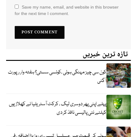
Save my name, email, and website in this browser
for the next time I comment.
تازہ ترین خبریں
کون سی چیز مہنگی ہوئی ،کونسی سستی؟ ہفتہ وار رپورٹ
آگئی
پہلے اپنی پھر دوسری لیگ ، کرکٹ آسٹریلیا نے کھلاڑیوں
کیلئے نئی پالیسی نافذ کر دی
سونے کی قیمت میں مسلسل تیسرے روز بڑا اضافہ ، فی