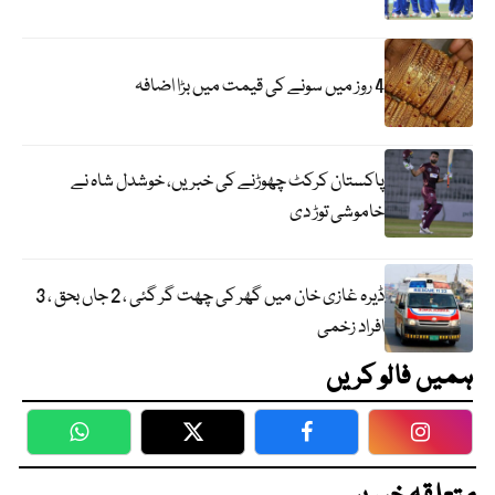
4 روز میں سونے کی قیمت میں بڑا اضافہ
پاکستان کرکٹ چھوڑنے کی خبریں، خوشدل شاہ نے
خاموشی توڑ دی
ڈیرہ غازی خان میں گھر کی چھت گر گئی ، 2 جاں بحق ، 3
افراد زخمی
ہمیں فالو کریں
WhatsApp
Twitter
Facebook
Faceboo