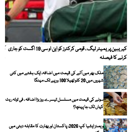
کیریبین پریمیئر لیگ ، قومی کرکٹرز کو این او سی 19 اگست کو جاری
آز
کرنے کا فیصلہ
چھی
ملک بھر میں آٹے کی قیمت میں اضافہ، ایک ہفتے میں کئی
شہروں میں 20 کلو تھیلا 100 روپے تک مہنگا
سونے کی قیمت میں مسلسل تیسرے روز بڑا اضافہ ، فی تولہ ریٹ
کہاں تک جا پہنچا؟
ویمنز ایشیا کپ 2026، پاکستان اور بھارت کا مقابلہ دبئی میں