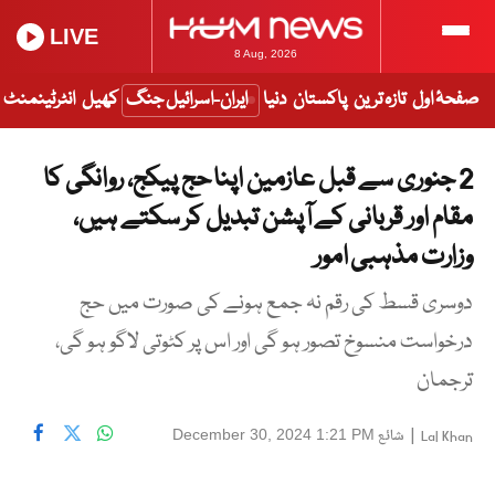
LIVE
8 Aug, 2026
صفحۂ اول
تازہ ترین
پاکستان
دنیا
ایران-اسرائیل جنگ
کھیل
انٹرٹینمنٹ
2 جنوری سے قبل عازمین اپنا حج پیکج، روانگی کا
مقام اور قربانی کے آپشن تبدیل کر سکتے ہیں،
وزارت مذہبی امور
دوسری قسط کی رقم نہ جمع ہونے کی صورت میں حج
درخواست منسوخ تصور ہو گی اور اس پر کٹوتی لاگو ہو گی،
ترجمان
|
شائع
December 30, 2024 1:21 PM
Lal Khan