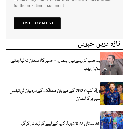
for the next time I comment.
تازہ ترین خبریں
ہم صبر کر رہے ہیں، ہمارے صبر کا امتحان نہ لیا جائے،
بلاول بھٹو
ورلڈ کپ 2027 کے میزبان ممالک کے درمیان ٹی ٹوئنٹی
سیریز کا اعلان
افغانستان 2027 ورلڈ کپ کے لیے کوالیفائی کرگیا