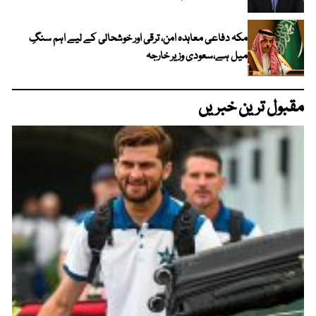
مکہ دفاعی معاہدہ امن، ترقی اور خوشحالی کے لیے اہم سنگِ
میل ہے،سعودی وزیر خارجہ
مقبول ترین خبریں