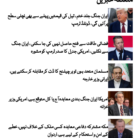
متعلقہ خبریں
ایران جنگ جلد ختم ، تیل کی قیمتیں پہلے سے بھی نچلی سطح
پر آئیں گی ، ڈونلڈ ٹرمپ
فضائی طاقت سے فتح حاصل نہیں کی جا سکتی ، ایران جنگ
سے نکلیں ، امریکی جنرل کا صدر ٹرمپ کو مشورہ
مسلمان متحد ہوں تو ہر چیلنج کا ڈٹ کر مقابلہ کر سکتے ہیں،
ایرانی وزیر خارجہ
امریکا ایران جنگ بندی معاہدہ آج یا کل متوقع ہے، امریکی وزیر
خزانہ
مکہ مشترکہ دفاعی معاہدہ کسی ملک کے خلاف نہیں، خطے
کے امن و استحکام کے لیے ہے، اردوان