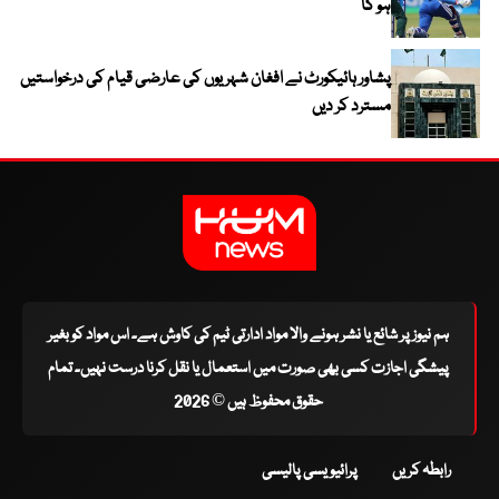
ہو گا
پشاور ہائیکورٹ نے افغان شہریوں کی عارضی قیام کی درخواستیں
مسترد کر دیں
ہم نیوز پر شائع یا نشر ہونے والا مواد ادارتی ٹیم کی کاوش ہے۔ اس مواد کو بغیر
پیشگی اجازت کسی بھی صورت میں استعمال یا نقل کرنا درست نہیں۔ تمام
حقوق محفوظ ہیں © 2026
رابطہ کریں
پرائیویسی پالیسی