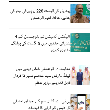
پیٹرول کی قیمت 228 روپے فی لیٹر کی
جائے، حافظ نعیم الرحمان
الیکشن کمیشن نے بلوچستان کے 4
بلدیاتی حلقوں میں 9 اگست کی پولنگ
ملتوی کردی
معاہدے کو عملی شکل دینے میں
فیلڈ مارشل سید عاصم منیر کا کردار
قابل قدر ہے، وزیراعظم
پی ٹی اے کا ای سم کے اجرا اور تبدیلی
کی فیس کم کرنے کا فیصلہ