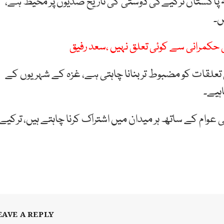
 پاکستان ترکیےکی دوستی کی تاریخ صدیوں پر محیط ہے،
ں۔
ی حکمرانی سے کوئی تعلق نہیں ،سعد رفیق
علقات کو مضبوط تر بنانا چاہتی ہے، غزہ کے شہریوں کے
ہیے۔
 عوام کے ساتھ ہر میدان میں اشتراک کرنا چاہتے ہیں، ترکیے
EAVE A REPLY