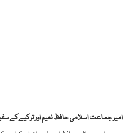
امیر جماعت اسلامی حافظ نعیم اور ترکیےکے سفیر