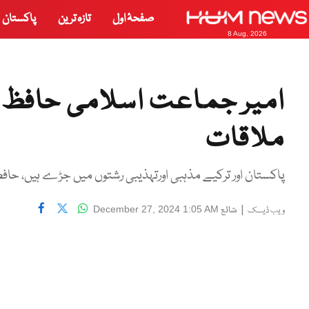
صفحۂ اول
تازہ ترین
پاکستان
8 Aug, 2026
امیر جماعت اسلامی حافظ نع
ملاقات
پاکستان اور ترکیے مذہبی اورتہذیبی رشتوں میں جڑے ہیں، حاف
|
شائع
December 27, 2024 1:05 AM
ویب ڈیسک