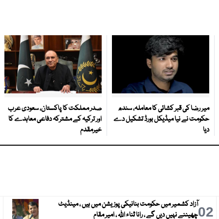
میر رضا کی قبر کشائی کا معاملہ، سندھ
صدر مملکت کا پاکستان، سعودی عرب
حکومت نے نیا میڈیکل بورڈ تشکیل دے
اور ترکیہ کے مشترکہ دفاعی معاہدے کا
دیا
خیرمقدم
آزاد کشمیر میں حکومت بنانیکی پوزیشن میں ہیں ، مینڈیٹ
3
02
چھیننے نہیں دیں گے ، رانا ثناء اللہ ، امیر مقام