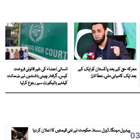
معرکہ حق کے بعد پاکستان کو ایک کے
انسانی اعضاء کی غیر قانونی فروخت
بعد ایک کامیابی ملی، عطا تارڑ
کیس، گرفتار چینی باشندوں نے ضمانت
کیلئے ہائیکورٹ سے رجوع کرلیا
پیٹرول مہنگا، ڈیزل سستا، حکومت نے نئی قیمتوں کا اعلان کر دیا
0