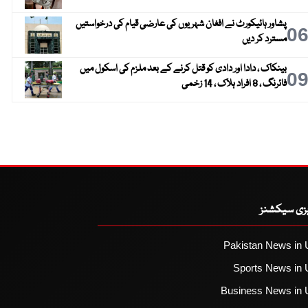
پشاور ہائیکورٹ نے افغان شہریوں کی عارضی قیام کی درخواستیں
0
مسترد کر دیں
بینکاک ، دادا اور دادی کو قتل کرنے کے بعد ملزم کی اسکول میں
0
فائرنگ ، 8 افراد ہلاک ، 14 زخمی
یزی سیکشنز
Pakistan News in 
Sports News in 
Business News in 