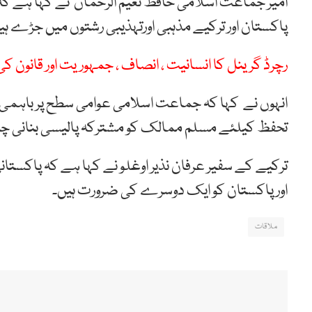
امیر جماعت اسلامی حافظ نعیم الرحمان نے کہا ہے کہ
پاکستان اور ترکیے مذہبی اورتہذیبی رشتوں میں جڑے ہی
رچرڈ گرینل کا انسانیت ، انصاف ، جمہوریت اور قانون ک
انہوں نے کہا کہ جماعت اسلامی عوامی سطح پر باہمی ت
تحفظ کیلئے مسلم ممالک کو مشترکہ پالیسی بنانی چا
ترکیے کے سفیر عرفان نذیر اوغلو نے کہا ہے کہ پاکستانی
اور پاکستان کو ایک دوسرے کی ضرورت ہیں۔
ملاقات