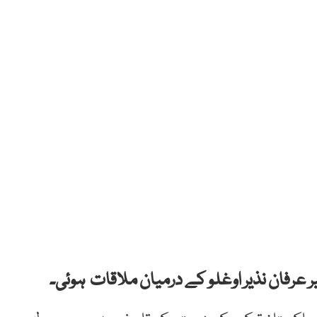
 عرفان نذیر اوغلو کے درمیان ملاقات ہوئی۔