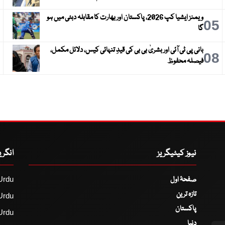
ویمنز ایشیا کپ 2026، پاکستان اور بھارت کا مقابلہ دبئی میں ہو
6
05
گا
بانی پی ٹی آئی اور بشریٰ بی بی کی قیدِ تنہائی کیس، دلائل مکمل،
9
08
فیصلہ محفوظ
نیوز کیٹیگریز
انگر
صفحۂ اول
Urdu
تازہ ترین
Urdu
پاکستان
Urdu
دنیا