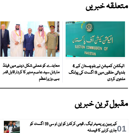
متعلقہ خبریں
معاہدے کو عملی شکل دینے میں فیلڈ
الیکشن کمیشن نے بلوچستان کے 4
مارشل سید عاصم منیر کا کردار قابل قدر
بلدیاتی حلقوں میں 9 اگست کی پولنگ
ہے، وزیراعظم
ملتوی کردی
مقبول ترین خبریں
کیریبین پریمیئر لیگ ، قومی کرکٹرز کو این او سی 19 اگست کو
01
جاری کرنے کا فیصلہ