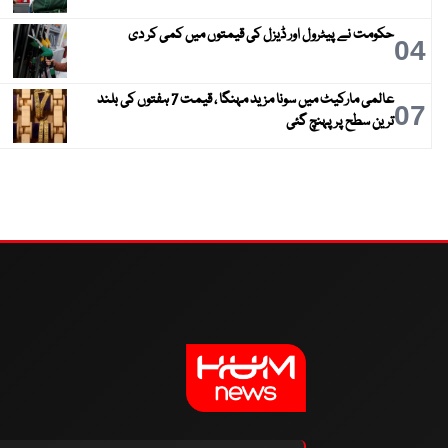
حکومت نے پیٹرول اور ڈیزل کی قیمتوں میں کمی کر دی
04
عالمی مارکیٹ میں سونا مزید مہنگا ، قیمت 7 ہفتوں کی بلند
07
ترین سطح پر پہنچ گئی